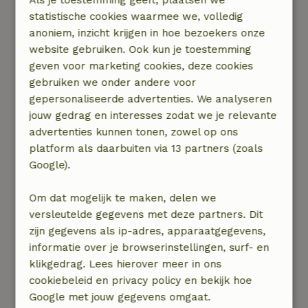
Als je toestemming geeft, plaatsen we
statistische cookies waarmee we, volledig
Algemene beoordeling: 10
/10
anoniem, inzicht krijgen in hoe bezoekers onze
Alles was perfect in orde, binnen helemaal in
website gebruiken. Ook kun je toestemming
stijl uitgevoerd. De badkamer was fantastisch.
geven voor marketing cookies, deze cookies
Let wel, de deuren van de slaapkamers zijn
gebruiken we onder andere voor
klein, wat voor ons de sprookjesachtige sfeer
gepersonaliseerde advertenties. We analyseren
alleen maar verhoogde, maar dit kan voor
jouw gedrag en interesses zodat we je relevante
sommigen misschien wat lastig zijn. De ensuite
advertenties kunnen tonen, zowel op ons
badkamer bij een van de slaapkamers, ook
platform als daarbuiten via 13 partners (zoals
helemaal in stijl uitgevoerd, is erg fijn als je met
Google).
meer personen bent.
Natuur, rust & ruimte: 5
/5
Om dat mogelijk te maken, delen we
Fantastische, sprookjesachtige locatie in een
versleutelde gegevens met deze partners. Dit
heerlijke omgeving, dichtbij wandelgebieden en
zijn gegevens als ip-adres, apparaatgegevens,
leuke plaatjes. Het huis ligt aan een zeer rustige
informatie over je browserinstellingen, surf- en
weg, waar nauwelijks verkeer voorbij komt en
klikgedrag. Lees hierover meer in ons
heeft een fijne tuin waar de honden heerlijk en
cookiebeleid en privacy policy en bekijk hoe
veilig in kunnen spelen.
Google met jouw gegevens omgaat.