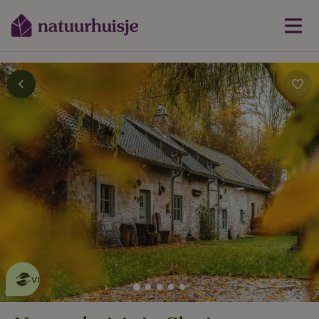
Dit natuurhuisje is eco-
vriendelijk
lees meer