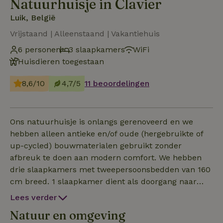
Natuurhuisje in Clavier
Luik, België
Vrijstaand | Alleenstaand | Vakantiehuis
6 personen
3 slaapkamers
WiFi
Huisdieren toegestaan
8,6/10
4,7/5
11 beoordelingen
Ons natuurhuisje is onlangs gerenoveerd en we
hebben alleen antieke en/of oude (hergebruikte of
up-cycled) bouwmaterialen gebruikt zonder
afbreuk te doen aan modern comfort. We hebben
drie slaapkamers met tweepersoonsbedden van 160
cm breed. 1 slaapkamer dient als doorgang naar
een tweede slaapkamer. Het huisje beschikt over
Lees verder
een groot ijzeren bad en een inloop regendouche.
Natuur en omgeving
De keuken is volledig uitgerust en uitgerust met