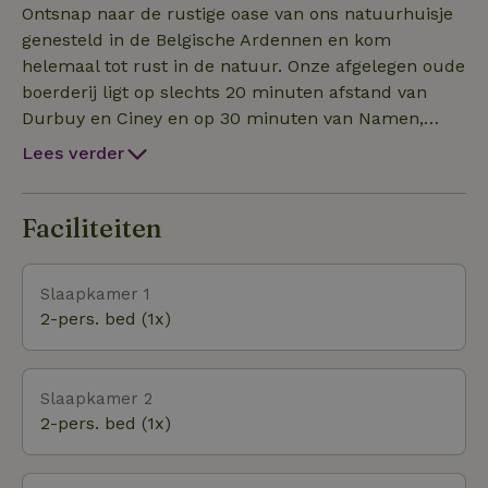
een Engels heet AGA Range fornuis met 2
Ontsnap naar de rustige oase van ons natuurhuisje
gaskookplaten, 2 grote coup-de-feu borden en vier
genesteld in de Belgische Ardennen en kom
ovens. Japanse Damascus-staal keukenmessen,
helemaal tot rust in de natuur. Onze afgelegen oude
vaatwasser, combimagnetron en oven en
boerderij ligt op slechts 20 minuten afstand van
inductiekookplaten voor gebruik in de zomer
Durbuy en Ciney en op 30 minuten van Namen,
wanneer DE Aga-fornuizen worden uitgeschakeld.
Luik en Rochefort. Ons afgelegen huis ligt aan een
Lees verder
semi-privéweg, waardoor het erg rustig en stil is
(behalve tjilpende vogels en het geluid van de
nabijgelegen een kabbelende beek ;-))
Faciliteiten
Slaapkamer 1
2-pers. bed (1x)
Slaapkamer 2
2-pers. bed (1x)