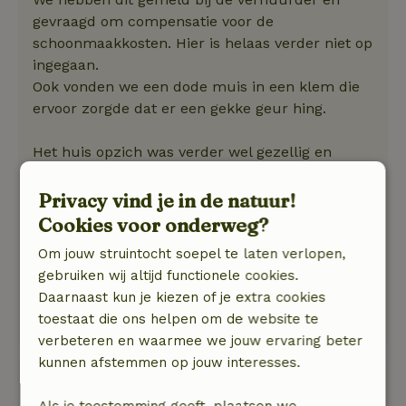
gevraagd om compensatie voor de
schoonmaakkosten. Hier is helaas verder niet op
ingegaan.
Ook vonden we een dode muis in een klem die
ervoor zorgde dat er een gekke geur hing.
Het huis opzich was verder wel gezellig en
mooi. Alle benodigdheden waren aanwezig, als
je van lekker koken houdt zijn er genoeg
Privacy vind je in de natuur!
pannen waar je je mee kan uitleven. De bedden
Cookies voor onderweg?
waren comfortabel en een fijne tuin vooral met
Om jouw struintocht soepel te laten verlopen,
een hond.
gebruiken wij altijd functionele cookies.
Natuur, rust & ruimte: 4
/5
Daarnaast kun je kiezen of je extra cookies
De omgeving van het huisje was prachtig, heel
toestaat die ons helpen om de website te
groen en veel wandelroutes.
verbeteren en waarmee we jouw ervaring beter
kunnen afstemmen op jouw interesses.
Fernanda
28 mei 2026