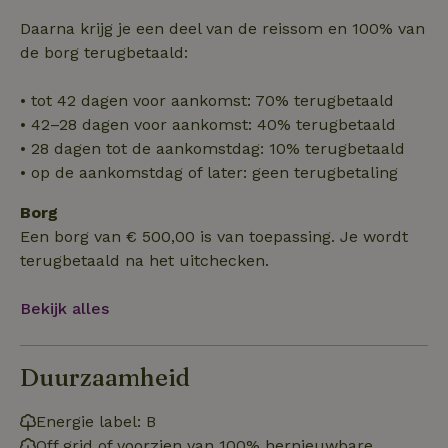
Functioneel
Daarna krijg je een deel van de reissom en 100% van
de borg terugbetaald:
• tot 42 dagen voor aankomst: 70% terugbetaald
• 42–28 dagen voor aankomst: 40% terugbetaald
• 28 dagen tot de aankomstdag: 10% terugbetaald
Strikt noodzakelijk
Prestatie
Targeting
• op de aankomstdag of later: geen terugbetaling
Functioneel
Borg
Strikt noodzakelijke cookies maken de kernfunctionaliteiten
Een borg van € 500,00 is van toepassing. Je wordt
van de website mogelijk, zoals gebruikersaanmelding en
accountbeheer. De website kan niet goed worden gebruikt
terugbetaald na het uitchecken.
zonder de strikt noodzakelijke cookies.
Aanbieder
/
Bekijk alles
Naam
Vervaldatum
Om
Domein
_pinterest_ct_ua
Pinterest Inc.
1 jaar
De
.ct.pinterest.com
wo
Duurzaamheid
re
Pi
Ma
Energie label: B
_tt_enable_cookie
.natuurhuisje.be
3 maanden
De
Off grid of voorzien van 100% hernieuwbare
wo