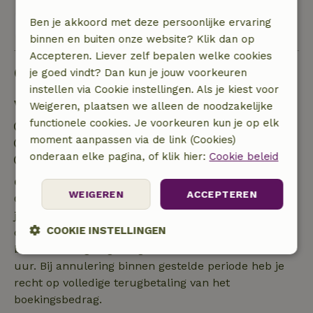
Ben je akkoord met deze persoonlijke ervaring
Bekijk alle 11 beoordelingen
binnen en buiten onze website? Klik dan op
Accepteren. Liever zelf bepalen welke cookies
Goed om te weten
je goed vindt? Dan kun je jouw voorkeuren
instellen via Cookie instellingen. Als je kiest voor
Verblijfdetails
Weigeren, plaatsen we alleen de noodzakelijke
functionele cookies. Je voorkeuren kun je op elk
Inchecken: 16:00- 23:59
moment aanpassen via de link (Cookies)
Uitchecken: 04:00- 11:00
onderaan elke pagina, of klik hier:
Cookie beleid
Contactloos verblijf mogelijk
Gratis annuleren binnen 7 dagen
WEIGEREN
ACCEPTEREN
Gratis annuleren binnen 7 dagen na bevestiging van
je boeking, bij een boekingsaanvraag meer dan 28
COOKIE INSTELLINGEN
dagen voor aanvang. Bij een boeking met aanvang
binnen 28 dagen geldt gratis annuleren binnen 24
Strikt
Prestatie
Targeting
uur. Bij annulering binnen gestelde periode heb je
noodzakelijk
recht op volledige terugbetaling van het
boekingsbedrag.