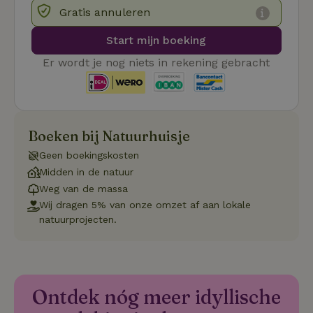
si
Gratis annuleren
He
ge
Start mijn boeking
to
de
be
Er wordt je nog niets in rekening gebracht
ve
pr
in
hu
w
ge
to
Boeken bij Natuurhuisje
se
Geen boekingskosten
Midden in de natuur
Weg van de massa
Naam
Aanbieder
/
Domein
Verval
Wij dragen 5% van onze omzet af aan lokale
Aanbieder
/
Naam
Vervaldatum
Omschrijving
natuurprojecten.
_nhft_user-create-account
www.natuurhuisje.be
Sess
Domein
_ga
Google LLC
1 jaar 1
Deze cookie
Aanbieder
/
Naam
Vervaldatum
.natuurhuisje.be
maand
is gekoppeld 
Domein
Google Univer
Analytics - wa
FPID
Google
1 jaar 1
_nhftconstraint_search-
www.natuurhuisje.be
Sess
belangrijke u
.natuurhuisje.be
maand
Ontdek nóg meer idyllische
lowest-price
is van de mee
algemeen gebr
analyseservic