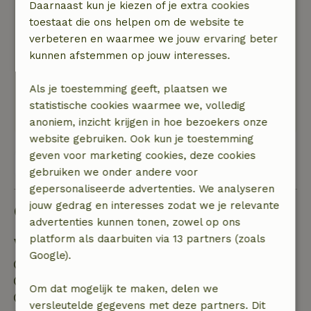
Daarnaast kun je kiezen of je extra cookies
kunnen deze accommodatie ten zeerste
toestaat die ons helpen om de website te
aanbevelen en zouden altijd terugkomen!
verbeteren en waarmee we jouw ervaring beter
Natuur, rust & ruimte: 5
/5
kunnen afstemmen op jouw interesses.
De boomhut is gewoon perfect, je hebt een
prachtig uitzicht op de velden en de
Als je toestemming geeft, plaatsen we
kasteelruïne van Windeck.
statistische cookies waarmee we, volledig
Deze tekst is automatisch vertaald.
Toon origineel.
anoniem, inzicht krijgen in hoe bezoekers onze
website gebruiken. Ook kun je toestemming
geven voor marketing cookies, deze cookies
Bekijk alle 8 beoordelingen
gebruiken we onder andere voor
gepersonaliseerde advertenties. We analyseren
jouw gedrag en interesses zodat we je relevante
Goed om te weten
advertenties kunnen tonen, zowel op ons
platform als daarbuiten via 13 partners (zoals
Verblijfdetails
Google).
Inchecken: 15:30- 23:00
Uitchecken: 06:00- 11:30
Om dat mogelijk te maken, delen we
Contactloos verblijf mogelijk
versleutelde gegevens met deze partners. Dit