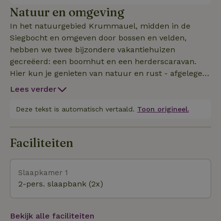
wastafel en houten bad, terwijl het overdekte balkon
Natuur en omgeving
natuurlijke verkoeling biedt door het bladerdak en
In het natuurgebied Krummauel, midden in de
een prachtige zonsondergang. Onder de boomhut is
Siegbocht en omgeven door bossen en velden,
een zithoek met een barbecue en een open haard.
hebben we twee bijzondere vakantiehuizen
Op koele avonden zorgt een houtkachel voor
gecreëerd: een boomhut en een herderscaravan.
gezellige warmte. Ideaal voor koppels die op zoek
Hier kun je genieten van natuur en rust - afgelegen
zijn naar rust en stilte of als een uitzonderlijke
en toch maar een paar minuten lopen van het
gezinsvakantie voor maximaal vier personen - een
Lees verder
wandelstation Schladern/Sieg. Zwarte ooievaars,
stukje "hemel op aarde". Kijk voor
ijsvogels en soms zelfs zwermen kraanvogels leven
Deze tekst is automatisch vertaald.
Toon origineel.
boekingsaanvragen bij eerdere boekingen. Heb je
in dit unieke landschap met schone lucht en een
ruimte nodig voor meer? Boek dan onze
weids uitzicht over weiden, velden en de gemengde
herderscaravan: 81104
Faciliteiten
boshellingen met Schloss Windeck. Beleef een
wellnessavontuur dicht bij de natuur, ver weg van
de drukte, en doe nieuwe energie op midden in de
Slaapkamer 1
ongerepte natuur.
2-pers. slaapbank (2x)
Bekijk alle faciliteiten