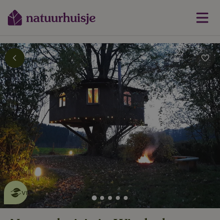
Dit natuurhuisje is eco-
vriendelijk
lees meer