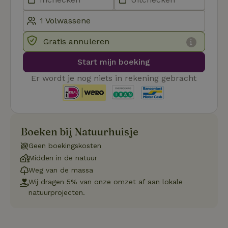
_pinterest_ct_ua
Pinterest Inc.
1 jaar
De
.ct.pinterest.com
wo
re
Pi
Gratis annuleren
Ma
_tt_enable_cookie
.natuurhuisje.be
3 maanden
De
Start mijn boeking
wo
o
Er wordt je nog niets in rekening gebracht
vo
de
be
ge
co
we
on
Boeken bij Natuurhuisje
CookieScriptConsent
CookieScript
4 weken 2
De
Google
.natuurhuisje.be
dagen
wo
Geen boekingskosten
Privacy Policy
do
Sc
Midden in de natuur
se
Weg van de massa
co
va
Wij dragen 5% van onze omzet af aan lokale
on
natuurprojecten.
co
va
Sc
no
co
we