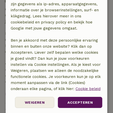
Vuurwerkvrije omgeving
zijn gegevens als ip-adres, apparaatgegevens,
Gratis annuleren binnen 24 uur
informatie over je browserinstellingen, surf- en
Gratis annuleren binnen 24 uur na bevestiging van
klikgedrag. Lees hierover meer in ons
je boeking.
cookiebeleid en privacy policy en bekijk hoe
Google met jouw gegevens omgaat.
Bij annulering binnen gestelde periode heb je recht
op volledige terugbetaling van het boekingsbedrag.
Ben je akkoord met deze persoonlijke ervaring
Daarna krijg je een deel van de reissom en 100% van
binnen en buiten onze website? Klik dan op
de borg terugbetaald:
Accepteren. Liever zelf bepalen welke cookies
je goed vindt? Dan kun je jouw voorkeuren
• tot 42 dagen voor aankomst: 70% terugbetaald
instellen via Cookie instellingen. Als je kiest voor
• 42–28 dagen voor aankomst: 40% terugbetaald
Weigeren, plaatsen we alleen de noodzakelijke
• 28 dagen tot de aankomstdag: 10% terugbetaald
functionele cookies. Je voorkeuren kun je op elk
• op de aankomstdag of later: geen terugbetaling
moment aanpassen via de link (Cookies)
onderaan elke pagina, of klik hier:
Cookie beleid
Bekijk alles
WEIGEREN
ACCEPTEREN
Duurzaamheid