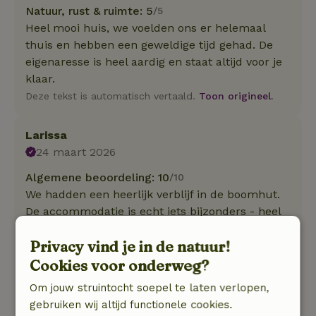
Natuur, rust & ruimte: 5
/5
Heel mooi huis, we voelden ons er helemaal
thuis en hebben een geweldige tijd gehad. De
eigenaresse is heel aardig en staat altijd voor je
klaar.
Deze tekst is automatisch vertaald.
Toon origineel.
Larissa
24 maart 2026
Algemene beoordeling: 10
/10
We hadden een heerlijk verblijf in de boomhut.
De accommodatie is echt iets bijzonders - heel
gezellig, liefdevol ingericht en midden in de
Privacy vind je in de natuur!
natuur. Alles wat je nodig hebt was aanwezig en
je kunt zien hoeveel moeite de gastheren
Cookies voor onderweg?
hebben gedaan om het je naar de zin te maken.
Om jouw struintocht soepel te laten verlopen,
De rust, de sfeer en de unieke ervaring van het
gebruiken wij altijd functionele cookies.
verblijf in de boomhut waren echt perfect. We