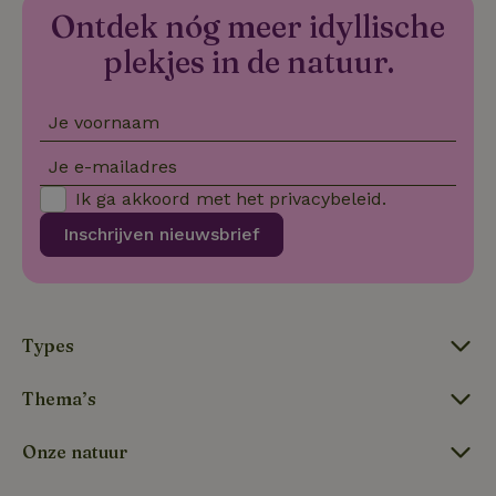
Ontdek nóg meer idyllische
VISITOR_PRIVACY_METADATA
YouTube
5 maanden
De
.youtube.com
4 weken
wo
plekjes in de natuur.
o
to
de
pr
vo
Je voornaam
in
si
He
Je e-mailadres
ge
to
Ik ga akkoord met het
privacybeleid
.
de
be
Inschrijven nieuwsbrief
ve
pr
in
hu
w
ge
to
Types
se
Thema’s
Naam
Aanbieder
/
Domein
Verval
Onze natuur
Aanbieder
/
Naam
Vervaldatum
Omschrijving
_nhft_user-create-account
www.natuurhuisje.be
Sess
Domein