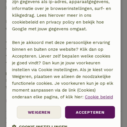
recht op volledige terugbetaling van het
zijn gegevens als ip-adres, apparaatgegevens,
boekingsbedrag.
informatie over je browserinstellingen, surf- en
klikgedrag. Lees hierover meer in ons
Daarna krijg je een deel van de reissom en 100% van
cookiebeleid en privacy policy en bekijk hoe
de borg terugbetaald:
Google met jouw gegevens omgaat.
• tot 42 dagen voor aankomst: 70% terugbetaald
Ben je akkoord met deze persoonlijke ervaring
• 42–28 dagen voor aankomst: 40% terugbetaald
binnen en buiten onze website? Klik dan op
• 28 dagen tot de aankomstdag: 10% terugbetaald
Accepteren. Liever zelf bepalen welke cookies
• op de aankomstdag of later: geen terugbetaling
je goed vindt? Dan kun je jouw voorkeuren
instellen via Cookie instellingen. Als je kiest voor
Borg
Weigeren, plaatsen we alleen de noodzakelijke
Een borg van € 200,00 is van toepassing. Je wordt
functionele cookies. Je voorkeuren kun je op elk
terugbetaald na het uitchecken.
moment aanpassen via de link (Cookies)
onderaan elke pagina, of klik hier:
Cookie beleid
Bekijk alles
WEIGEREN
ACCEPTEREN
Duurzaamheid
COOKIE INSTELLINGEN