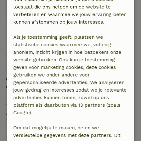
Mooie omgeving. Heel erg groen. Kortom zeer
toestaat die ons helpen om de website te
zeker de moeite waard.
verbeteren en waarmee we jouw ervaring beter
kunnen afstemmen op jouw interesses.
Bekijk alle 2 beoordelingen
Als je toestemming geeft, plaatsen we
statistische cookies waarmee we, volledig
anoniem, inzicht krijgen in hoe bezoekers onze
Goed om te weten
website gebruiken. Ook kun je toestemming
geven voor marketing cookies, deze cookies
Verblijfdetails
gebruiken we onder andere voor
Inchecken: 16:00- 23:59
gepersonaliseerde advertenties. We analyseren
Uitchecken: 09:00- 10:30
jouw gedrag en interesses zodat we je relevante
Gratis annuleren binnen 7 dagen
advertenties kunnen tonen, zowel op ons
Gratis annuleren binnen 7 dagen na bevestiging van
platform als daarbuiten via 13 partners (zoals
je boeking, bij een boekingsaanvraag meer dan 28
Google).
dagen voor aanvang. Bij een boeking met aanvang
binnen 28 dagen geldt gratis annuleren binnen 24
Om dat mogelijk te maken, delen we
uur. Bij annulering binnen gestelde periode heb je
versleutelde gegevens met deze partners. Dit