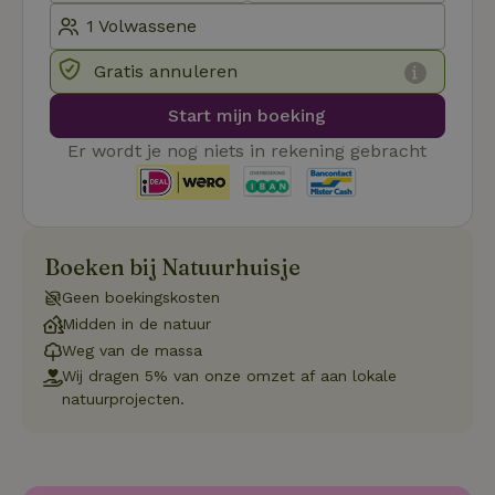
_pinterest_ct_ua
Pinterest Inc.
1 jaar
De
.ct.pinterest.com
wo
re
Pi
Gratis annuleren
Ma
_tt_enable_cookie
.natuurhuisje.be
3 maanden
De
Start mijn boeking
wo
o
Er wordt je nog niets in rekening gebracht
vo
de
be
ge
co
we
on
Boeken bij Natuurhuisje
CookieScriptConsent
CookieScript
4 weken 2
De
Google
Geen boekingskosten
.natuurhuisje.be
dagen
wo
Privacy Policy
do
Midden in de natuur
Sc
se
Weg van de massa
co
Wij dragen 5% van onze omzet af aan lokale
va
on
natuurprojecten.
co
va
Sc
no
co
we