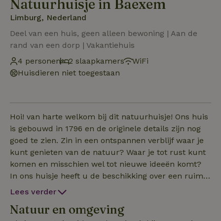
Natuurhuisje in Baexem
Limburg, Nederland
Deel van een huis, geen alleen bewoning | Aan de
rand van een dorp | Vakantiehuis
4 personen
2 slaapkamers
WiFi
Huisdieren niet toegestaan
Hoi! van harte welkom bij dit natuurhuisje! Ons huis
is gebouwd in 1796 en de originele details zijn nog
goed te zien. Zin in een ontspannen verblijf waar je
kunt genieten van de natuur? Waar je tot rust kunt
komen en misschien wel tot nieuwe ideeën komt?
In ons huisje heeft u de beschikking over een ruime
keuken waar je met hartenlust kunt koken en
Lees verder
bakken! Ook even tot rust komen en lekker een film
Natuur en omgeving
kijken of een boekje lezen is helemaal mogelijk in de