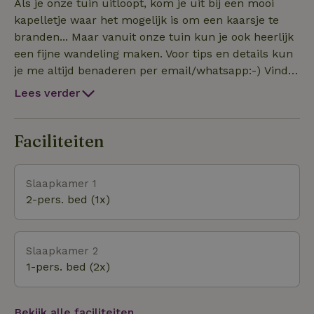
relaxte zithoek. We hebben zelfs ouderwets een
Als je onze tuin uitloopt, kom je uit bij een mooi
DVD-speler, weer even terug naar rustige tijden;-)
kapelletje waar het mogelijk is om een kaarsje te
branden... Maar vanuit onze tuin kun je ook heerlijk
een fijne wandeling maken. Voor tips en details kun
je me altijd benaderen per email/whatsapp:-) Vindt
je het leuk om stedentripjes te doen? Vanuit
Lees verder
Baexem ben je zo in Roermond, Maastricht, Thorn,
Aachen of Keulen!
Faciliteiten
Slaapkamer 1
2-pers. bed (1x)
Slaapkamer 2
1-pers. bed (2x)
Bekijk alle faciliteiten