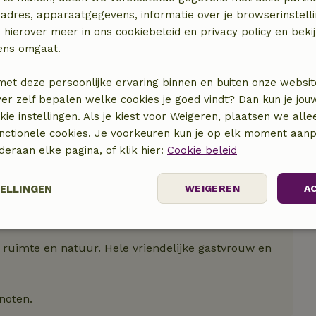
locatie
adres, apparaatgegevens, informatie over je browserinstelli
 hierover meer in ons cookiebeleid en privacy policy en beki
ens omgaat.
met deze persoonlijke ervaring binnen en buiten onze websit
ver zelf bepalen welke cookies je goed vindt? Dan kun je jo
okie instellingen. Als je kiest voor Weigeren, plaatsen we alle
unctionele cookies. Je voorkeuren kun je op elk moment aanp
nderaan elke pagina, of klik hier:
Cookie beleid
TELLINGEN
WEIGEREN
A
elijk
Prestatie
Targeting
F
, ruimte en natuur. Hele vriendelijke gastvrouw en
noten.