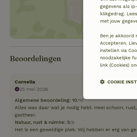
Toon 
gegevens als ip-
klikgedrag. Lees
met jouw gegev
Ben je akkoord 
Accepteren. Lie
instellen via Co
Beoordelingen
noodzakelijke f
link (Cookies) o
Cornelia
COOKIE INS
25 mei 2026
Algemene beoordeling: 10
Strikt noodzak
/10
Alles was daar wat je nodig hebt. Heel schoon, rust
gastheer.
Natuur, rust & ruimte: 5
/5
Het is een geweldige plek. Wij hebben er erg van ge