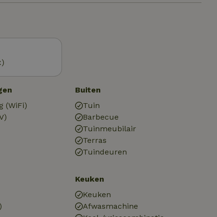
x)
gen
Buiten
g (WiFi)
Tuin
V)
Barbecue
Tuinmeubilair
Terras
Tuindeuren
Keuken
Keuken
)
Afwasmachine