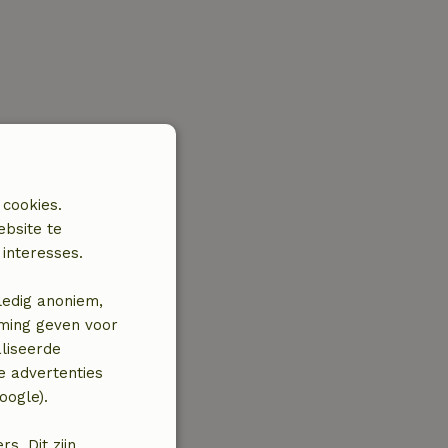
 cookies.
ebsite te
interesses.
ledig anoniem,
mming geven voor
liseerde
e advertenties
oogle).
. Dit zijn