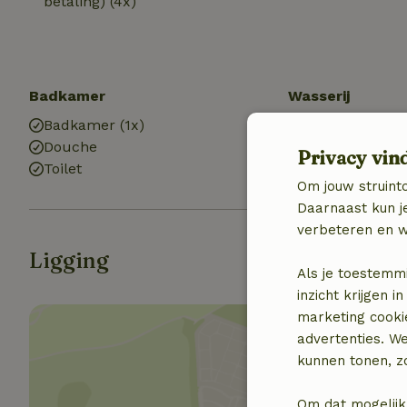
betaling) (4x)
Badkamer
Wasserij
Badkamer (1x)
Wasmachine
Douche
Privacy vin
Toilet
Om jouw struinto
Daarnaast kun je
verbeteren en w
Ligging
Als je toestemm
inzicht krijgen
marketing cooki
advertenties. W
kunnen tonen, zo
Om dat mogelijk