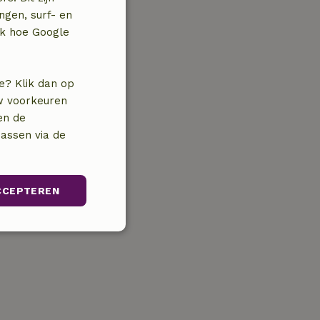
ngen, surf- en
jk hoe Google
e? Klik dan op
uw voorkeuren
en de
assen via de
CCEPTEREN
unctioneel