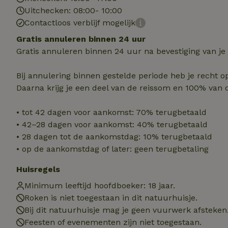
Uitchecken: 08:00- 10:00
Contactloos verblijf mogelijk
Naam
Naam
Gratis annuleren binnen 24 uur
_nhft_user-creat
Naam
_ga
Gratis annuleren binnen 24 uur na bevestiging van je
FPID
_nhftconstraint_s
lowest-price
Bij annulering binnen gestelde periode heb je recht o
Daarna krijg je een deel van de reissom en 100% van 
_uetsid
_nhft_safety-depo
• tot 42 dagen voor aankomst: 70% terugbetaald
_ga_JRK1QL37RY
• 42–28 dagen voor aankomst: 40% terugbetaald
_uetvid
_nhftconstraint_p
• 28 dagen tot de aankomstdag: 10% terugbetaald
policy
_ttp
• op de aankomstdag of later: geen terugbetaling
_nhftconstraint_s
Huisregels
deposit-refund
uid
_ttp
Minimum leeftijd hoofdboeker: 18 jaar.
_nhft_privacy-pol
Roken is niet toegestaan in dit natuurhuisje.
Bij dit natuurhuisje mag je geen vuurwerk afsteken
FPAU
Feesten of evenementen zijn niet toegestaan.
IDE
ar_debug