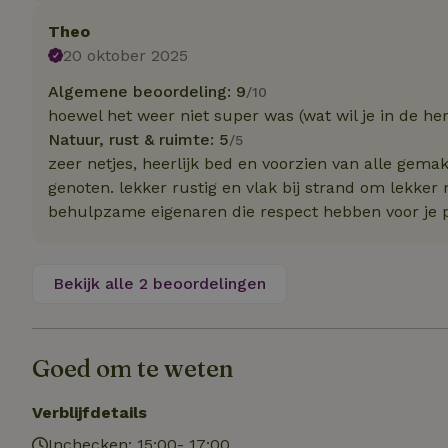
Theo
20 oktober 2025
Strikt noodzakelijk
accountbeheer. De w
Algemene beoordeling: 9
/10
Naam
hoewel het weer niet super was (wat wil je in de her
Natuur, rust & ruimte: 5
/5
_pinterest_ct_ua
zeer netjes, heerlijk bed en voorzien van alle gem
genoten. lekker rustig en vlak bij strand om lekker 
_tt_enable_cookie
behulpzame eigenaren die respect hebben voor je p
CookieScriptCons
Bekijk alle 2 beoordelingen
VISITOR_PRIVACY
Goed om te weten
Verblijfdetails
Inchecken: 15:00- 17:00