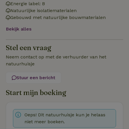
Energie label: B
Functioneel
Natuurlijke isolatiematerialen
Gebouwd met natuurlijke bouwmaterialen
Bekijk alles
Stel een vraag
Strikt noodzakelijk
Prestatie
Targeting
Functioneel
Neem contact op met de verhuurder van het
natuurhuisje
Strikt noodzakelijke cookies maken de kernfunctionaliteiten
van de website mogelijk, zoals gebruikersaanmelding en
accountbeheer. De website kan niet goed worden gebruikt
Stuur een bericht
zonder de strikt noodzakelijke cookies.
Aanbieder
/
Start mijn boeking
Naam
Vervaldatum
Om
Domein
_pinterest_ct_ua
Pinterest Inc.
1 jaar
De
.ct.pinterest.com
wo
re
Pi
Oeps! Dit natuurhuisje kun je helaas
Ma
niet meer boeken.
_tt_enable_cookie
.natuurhuisje.be
3 maanden
De