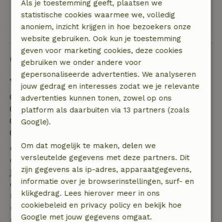
Als je toestemming geeft, plaatsen we
statistische cookies waarmee we, volledig
Bekijk alle 2 beoordelingen
anoniem, inzicht krijgen in hoe bezoekers onze
website gebruiken. Ook kun je toestemming
geven voor marketing cookies, deze cookies
Goed om te weten
gebruiken we onder andere voor
gepersonaliseerde advertenties. We analyseren
Verblijfdetails
jouw gedrag en interesses zodat we je relevante
Inchecken: 16:00- 22:00
advertenties kunnen tonen, zowel op ons
Uitchecken: 08:00- 10:00
platform als daarbuiten via 13 partners (zoals
Contactloos verblijf mogelijk
Google).
Vuurwerkvrije omgeving
Om dat mogelijk te maken, delen we
Gratis annuleren binnen 7 dagen
versleutelde gegevens met deze partners. Dit
Gratis annuleren binnen 7 dagen na bevestiging van
zijn gegevens als ip-adres, apparaatgegevens,
je boeking, bij een boekingsaanvraag meer dan 28
informatie over je browserinstellingen, surf- en
dagen voor aanvang. Bij een boeking met aanvang
klikgedrag. Lees hierover meer in ons
binnen 28 dagen geldt gratis annuleren binnen 24
cookiebeleid en privacy policy en bekijk hoe
uur. Bij annulering binnen gestelde periode heb je
Google met jouw gegevens omgaat.
recht op volledige terugbetaling van het