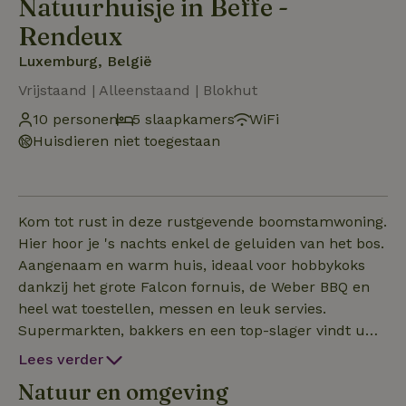
Natuurhuisje in Beffe -
Rendeux
Luxemburg, België
Vrijstaand | Alleenstaand | Blokhut
10 personen
5 slaapkamers
WiFi
Huisdieren niet toegestaan
Kom tot rust in deze rustgevende boomstamwoning.
Hier hoor je 's nachts enkel de geluiden van het bos.
Aangenaam en warm huis, ideaal voor hobbykoks
dankzij het grote Falcon fornuis, de Weber BBQ en
heel wat toestellen, messen en leuk servies.
Supermarkten, bakkers en een top-slager vindt u
dichtbij. Er is ook een kwalitatieve geluidsinstallatie,
Lees verder
een platendraaier, een playstation, meerdere
Natuur en omgeving
gezelfschapspellen voor jong en oud, enz. Dé ideale