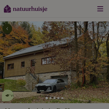
Dit natuurhuisje is eco-
vriendelijk
lees meer