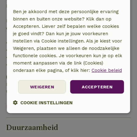
boekingsbedrag.
Ben je akkoord met deze persoonlijke ervaring
binnen en buiten onze website? Klik dan op
Daarna krijg je een deel van de reissom en 100% van
Accepteren. Liever zelf bepalen welke cookies
de borg terugbetaald:
je goed vindt? Dan kun je jouw voorkeuren
instellen via Cookie instellingen. Als je kiest voor
• tot 42 dagen voor aankomst: 70% terugbetaald
Weigeren, plaatsen we alleen de noodzakelijke
• 42–28 dagen voor aankomst: 40% terugbetaald
functionele cookies. Je voorkeuren kun je op elk
• 28 dagen tot de aankomstdag: 10% terugbetaald
moment aanpassen via de link (Cookies)
• op de aankomstdag of later: geen terugbetaling
onderaan elke pagina, of klik hier:
Cookie beleid
Borg
Een borg van € 1.000,00 is van toepassing. Je wordt
WEIGEREN
ACCEPTEREN
terugbetaald na het uitchecken.
COOKIE INSTELLINGEN
Bekijk alles
Strikt
Prestatie
Targeting
noodzakelijk
Duurzaamheid