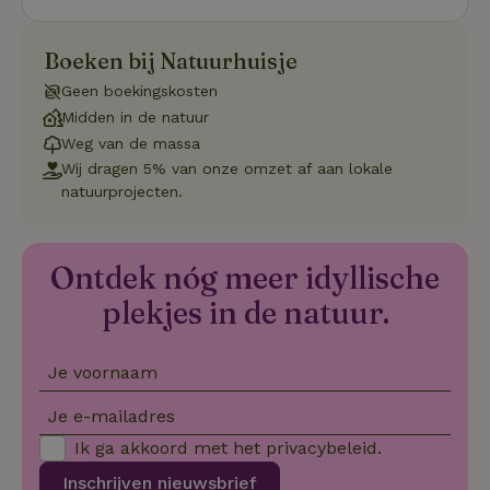
wo
o
vo
de
Boeken bij Natuurhuisje
be
ge
Geen boekingskosten
co
we
Midden in de natuur
on
Weg van de massa
CookieScriptConsent
CookieScript
4 weken 2
De
Google
Wij dragen 5% van onze omzet af aan lokale
.natuurhuisje.be
dagen
wo
Privacy Policy
do
natuurprojecten.
Sc
se
co
va
on
Ontdek nóg meer idyllische
co
va
plekjes in de natuur.
Sc
no
co
we
Je voornaam
VISITOR_PRIVACY_METADATA
YouTube
5 maanden
De
.youtube.com
4 weken
wo
Je e-mailadres
o
to
Ik ga akkoord met het
privacybeleid
.
de
pr
Inschrijven nieuwsbrief
vo