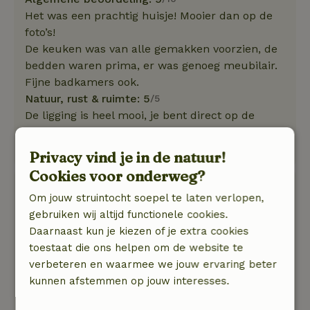
Het was een prachtig huisje! Mooier dan op de
foto’s!
De keuken was van alle gemakken voorzien, de
bedden waren prima, er was genoeg meubilair.
Fijne badkamers ook.
Natuur, rust & ruimte: 5
/5
De ligging is heel mooi, je bent direct op de
wandelpaden in het bos. Geen last van overlast
en echt in de rust.
Privacy vind je in de natuur!
Cookies voor onderweg?
Michael
Om jouw struintocht soepel te laten verlopen,
11 juli 2025
gebruiken wij altijd functionele cookies.
Algemene beoordeling: 9
/10
Daarnaast kun je kiezen of je extra cookies
Alleen maar genoten het weekend
toestaat die ons helpen om de website te
Natuur, rust & ruimte: 5
/5
verbeteren en waarmee we jouw ervaring beter
Rustig gelegen huis met veel activiteiten in de
kunnen afstemmen op jouw interesses.
omgeving te doen.