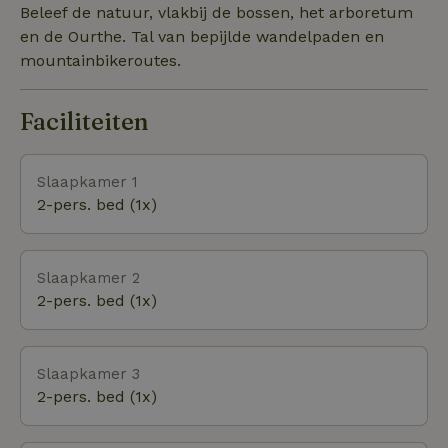
plek voor een deugddoende vakantie.
Beleef de natuur, vlakbij de bossen, het arboretum
en de Ourthe. Tal van bepijlde wandelpaden en
mountainbikeroutes.
Faciliteiten
Slaapkamer 1
2-pers. bed (1x)
Slaapkamer 2
2-pers. bed (1x)
Slaapkamer 3
2-pers. bed (1x)