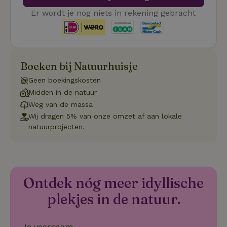
Er wordt je nog niets in rekening gebracht
Strikt noodzakelijk
Prestatie
Targeting
Boeken bij Natuurhuisje
Functioneel
Geen boekingskosten
Midden in de natuur
Strikt noodzakelijke cookies maken de kernfunctionaliteiten
van de website mogelijk, zoals gebruikersaanmelding en
Weg van de massa
accountbeheer. De website kan niet goed worden gebruikt
Wij dragen 5% van onze omzet af aan lokale
zonder de strikt noodzakelijke cookies.
natuurprojecten.
Aanbieder
/
Naam
Vervaldatum
Om
Domein
_pinterest_ct_ua
Pinterest Inc.
1 jaar
De
.ct.pinterest.com
wo
re
Pi
Ontdek nóg meer idyllische
Ma
plekjes in de natuur.
_tt_enable_cookie
.natuurhuisje.be
3 maanden
De
wo
o
vo
Je voornaam