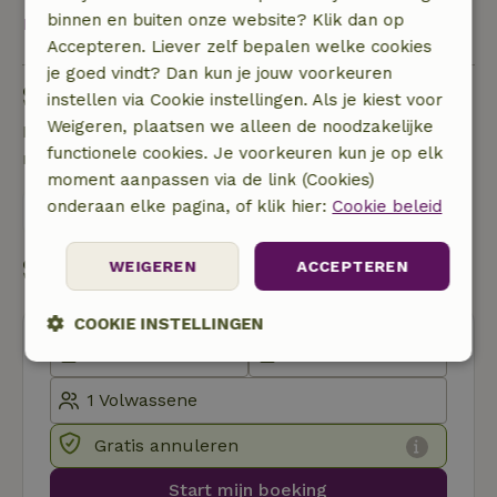
binnen en buiten onze website? Klik dan op
Bekijk alles
Accepteren. Liever zelf bepalen welke cookies
je goed vindt? Dan kun je jouw voorkeuren
Stel een vraag
instellen via Cookie instellingen. Als je kiest voor
Weigeren, plaatsen we alleen de noodzakelijke
Neem contact op met de verhuurder van het
functionele cookies. Je voorkeuren kun je op elk
natuurhuisje
moment aanpassen via de link (Cookies)
onderaan elke pagina, of klik hier:
Cookie beleid
Stuur een bericht
Start mijn boeking
WEIGEREN
ACCEPTEREN
COOKIE INSTELLINGEN
Strikt
Prestatie
Targeting
noodzakelijk
Gratis annuleren
Functioneel
Start mijn boeking