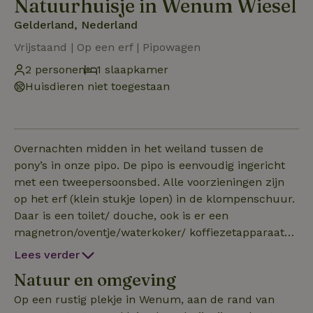
Natuurhuisje in Wenum Wiesel
Gelderland, Nederland
Vrijstaand | Op een erf | Pipowagen
2 personen
1 slaapkamer
Huisdieren niet toegestaan
Overnachten midden in het weiland tussen de
pony’s in onze pipo. De pipo is eenvoudig ingericht
met een tweepersoonsbed. Alle voorzieningen zijn
op het erf (klein stukje lopen) in de klompenschuur.
Daar is een toilet/ douche, ook is er een
magnetron/oventje/waterkoker/ koffiezetapparaat/
bekers/ bordjes e.d. Wij hebben geen wifi, wel
Lees verder
spelletjes en boeken! Per 1 januari 2026 gaat het
Natuur en omgeving
BTW-tarief voor overnachtingen omhoog van 9%
naar 21% en de toeristenbelasting van de gemeente
Op een rustig plekje in Wenum, aan de rand van