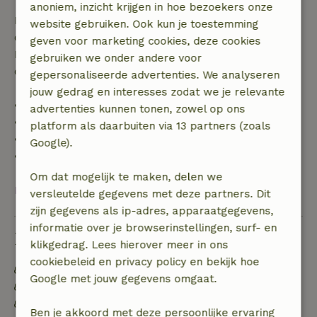
anoniem, inzicht krijgen in hoe bezoekers onze
Bij annulering binnen gestelde periode heb je recht
website gebruiken. Ook kun je toestemming
op volledige terugbetaling van het boekingsbedrag.
geven voor marketing cookies, deze cookies
Daarna krijg je een deel van de reissom en 100% van
gebruiken we onder andere voor
de borg terugbetaald:
gepersonaliseerde advertenties. We analyseren
jouw gedrag en interesses zodat we je relevante
• tot 42 dagen voor aankomst: 70% terugbetaald
advertenties kunnen tonen, zowel op ons
• 42–28 dagen voor aankomst: 40% terugbetaald
platform als daarbuiten via 13 partners (zoals
• 28 dagen tot de aankomstdag: 10% terugbetaald
Google).
• op de aankomstdag of later: geen terugbetaling
Om dat mogelijk te maken, delen we
Bekijk alles
versleutelde gegevens met deze partners. Dit
zijn gegevens als ip-adres, apparaatgegevens,
informatie over je browserinstellingen, surf- en
Duurzaamheid
klikgedrag. Lees hierover meer in ons
cookiebeleid en privacy policy en bekijk hoe
Energie label: Uitgesloten
Google met jouw gegevens omgaat.
Gebouwd met natuurlijke bouwmaterialen
Voedselverspilling is geminimaliseerd
Ben je akkoord met deze persoonlijke ervaring