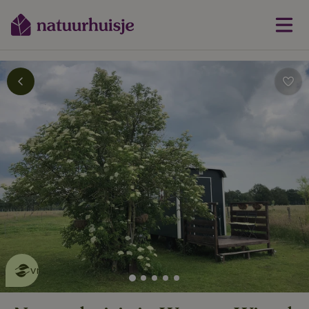
Dit natuurhuisje is eco-
vriendelijk
lees meer