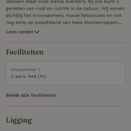
Apeldoorn stijgt van 0,63 p/p per nacht naar 1,68
Vaassen staat onze kleine boerderij. Bij ons kunt u
p/p per nacht, hierdoor zijn wij genoodzaakt een
genieten van rust en ruimte in de natuur. Wij wonen
prijsaanpassing door te voeren.
dichtbij het Kroondomein, mooie fietsroutes en ook
nog eens op loopafstand van twee klompenpaden.
Inchecken tussen 16.00 - 18.00 uur of in overleg.
Lees verder
Faciliteiten
Slaapkamer 1
2-pers. bed (1x)
Bekijk alle faciliteiten
Ligging