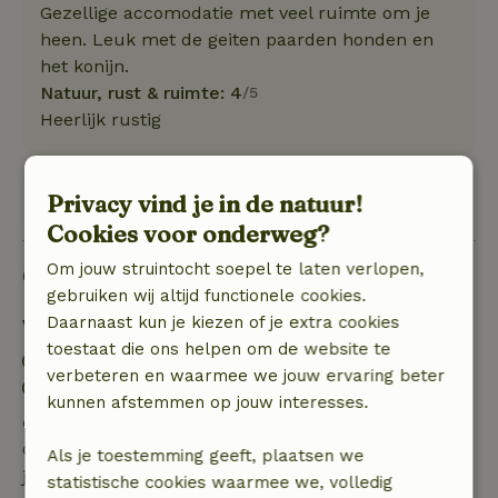
Gezellige accomodatie met veel ruimte om je
heen. Leuk met de geiten paarden honden en
het konijn.
Natuur, rust & ruimte: 4
/5
Heerlijk rustig
Privacy vind je in de natuur!
Bekijk 1 beoordeling
Cookies voor onderweg?
Om jouw struintocht soepel te laten verlopen,
Goed om te weten
gebruiken wij altijd functionele cookies.
Daarnaast kun je kiezen of je extra cookies
Verblijfdetails
toestaat die ons helpen om de website te
Inchecken: 16:00- 22:00
verbeteren en waarmee we jouw ervaring beter
Uitchecken: 08:00- 10:00
kunnen afstemmen op jouw interesses.
Gratis annuleren binnen 24 uur
Gratis annuleren binnen 24 uur na bevestiging van
Als je toestemming geeft, plaatsen we
je boeking.
statistische cookies waarmee we, volledig