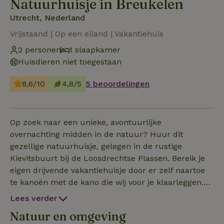
Natuurhuisje in Breukelen
Utrecht, Nederland
Vrijstaand | Op een eiland | Vakantiehuis
2 personen
1 slaapkamer
Huisdieren niet toegestaan
8,6/10
4,8/5
5 beoordelingen
Op zoek naar een unieke, avontuurlijke
overnachting midden in de natuur? Huur dit
gezellige natuurhuisje, gelegen in de rustige
Kievitsbuurt bij de Loosdrechtse Plassen. Bereik je
eigen drijvende vakantiehuisje door er zelf naartoe
te kanoën met de kano die wij voor je klaarleggen.
Het is niet mogelijk zelf het vlot te varen, daarom
Lees verder
leveren wij de kano's erbij! Wat kun je verwachten:
Natuur en omgeving
Een comfortabel tweepersoonsbed. Een eenvoudige