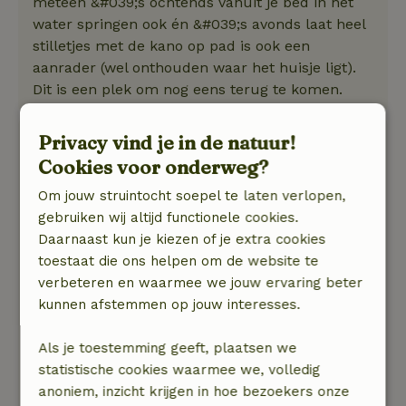
meteen &#039;s ochtends vanuit je bed in het
water springen ook én &#039;s avonds laat heel
stilletjes met de kano op pad is ook een
aanrader (wel onthouden waar het huisje ligt).
Dit is een plek om nog eens terug te komen.
Privacy vind je in de natuur!
Wieke
8 augustus 2025
Cookies voor onderweg?
Algemene beoordeling: 9
/10
Om jouw struintocht soepel te laten verlopen,
Fantastisch plek
gebruiken wij altijd functionele cookies.
Natuur, rust & ruimte: 5
/5
Daarnaast kun je kiezen of je extra cookies
We hebben een geweldig weekend gehad op
toestaat die ons helpen om de website te
deze prachtige plek. Unieke overnachting voor
verbeteren en waarmee we jouw ervaring beter
als je even helemaal tot rust wilt komen midden
kunnen afstemmen op jouw interesses.
in de natuur. Wakker worden met uitzicht op
het water en in slaap vallen onder de sterren bij
Als je toestemming geeft, plaatsen we
volle maan. Heerlijk gezwommen direct vanaf
statistische cookies waarmee we, volledig
de canvas floaty. Met de kano de omgeving
anoniem, inzicht krijgen in hoe bezoekers onze