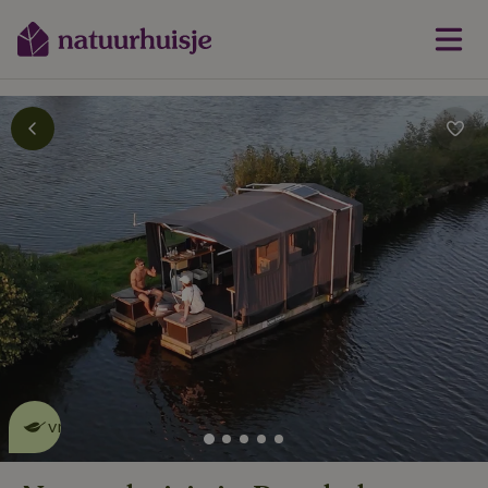
Dit natuurhuisje is eco-
vriendelijk
lees meer