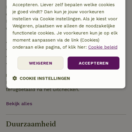
Accepteren. Liever zelf bepalen welke cookies
Bij annulering binnen gestelde periode heb je recht
je goed vindt? Dan kun je jouw voorkeuren
op volledige terugbetaling van het boekingsbedrag.
instellen via Cookie instellingen. Als je kiest voor
Daarna krijg je een deel van de reissom en 100% van
Weigeren, plaatsen we alleen de noodzakelijke
de borg terugbetaald:
functionele cookies. Je voorkeuren kun je op elk
moment aanpassen via de link (Cookies)
• tot 42 dagen voor aankomst: 70% terugbetaald
onderaan elke pagina, of klik hier:
Cookie beleid
• 42–28 dagen voor aankomst: 40% terugbetaald
• 28 dagen tot de aankomstdag: 10% terugbetaald
• op de aankomstdag of later: geen terugbetaling
WEIGEREN
ACCEPTEREN
Borg
COOKIE INSTELLINGEN
Een borg van € 250,00 is van toepassing. Je wordt
terugbetaald na het uitchecken.
Strikt
Prestatie
Targeting
noodzakelijk
Bekijk alles
Functioneel
Duurzaamheid