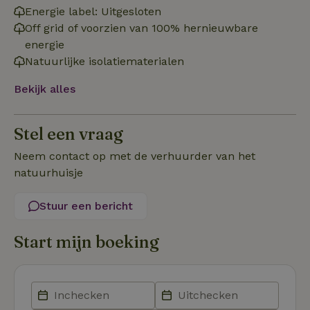
Energie label: Uitgesloten
Off grid of voorzien van 100% hernieuwbare
energie
Natuurlijke isolatiematerialen
Strikt noodzakelijk
Prestatie
Targeting
Functioneel
Bekijk alles
Strikt noodzakelijke cookies maken de kernfunctionaliteiten
van de website mogelijk, zoals gebruikersaanmelding en
Stel een vraag
accountbeheer. De website kan niet goed worden gebruikt
zonder de strikt noodzakelijke cookies.
Neem contact op met de verhuurder van het
Aanbieder
/
Naam
Vervaldatum
Om
natuurhuisje
Domein
_pinterest_ct_ua
Pinterest Inc.
1 jaar
De
Stuur een bericht
.ct.pinterest.com
wo
re
Pi
Ma
Start mijn boeking
_tt_enable_cookie
.natuurhuisje.be
3 maanden
De
wo
o
vo
de
be