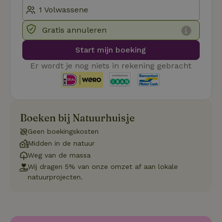
ge
co
we
on
Gratis annuleren
CookieScriptConsent
CookieScript
4 weken 2
De
Google
.natuurhuisje.be
dagen
wo
Privacy Policy
Start mijn boeking
do
Sc
Er wordt je nog niets in rekening gebracht
se
co
va
on
co
va
Sc
no
Boeken bij Natuurhuisje
co
we
Geen boekingskosten
VISITOR_PRIVACY_METADATA
YouTube
5 maanden
De
Midden in de natuur
.youtube.com
4 weken
wo
Weg van de massa
o
to
Wij dragen 5% van onze omzet af aan lokale
de
pr
natuurprojecten.
vo
in
si
He
ge
to