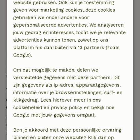
ontdekt en de bbq aangestoken. Alle
website gebruiken. Ook kun je toestemming
voorzieningen zijn aanwezig en er stond zelfs
geven voor marketing cookies, deze cookies
een gezellig vaasje bloemen binnen. Wij komen
gebruiken we onder andere voor
hier zeker nog een keer terug om volop te
gepersonaliseerde advertenties. We analyseren
genieten!
jouw gedrag en interesses zodat we je relevante
advertenties kunnen tonen, zowel op ons
platform als daarbuiten via 13 partners (zoals
Bekijk alle 5 beoordelingen
Google).
Om dat mogelijk te maken, delen we
Goed om te weten
versleutelde gegevens met deze partners. Dit
zijn gegevens als ip-adres, apparaatgegevens,
Verblijfdetails
informatie over je browserinstellingen, surf- en
Inchecken: 14:00- 22:00
klikgedrag. Lees hierover meer in ons
Uitchecken: 07:00- 11:00
cookiebeleid en privacy policy en bekijk hoe
Google met jouw gegevens omgaat.
Gratis annuleren binnen 24 uur
Gratis annuleren binnen 24 uur na bevestiging van
Ben je akkoord met deze persoonlijke ervaring
je boeking.
binnen en buiten onze website? Klik dan op