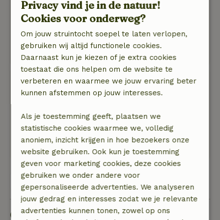
Privacy vind je in de natuur!
Het gebied waar dit huisje staat is echt een van
Cookies voor onderweg?
de mooiste gebieden van Nederland. Prachtig
afwisselend landschap, wij hebben in 3
Om jouw struintocht soepel te laten verlopen,
verschillende gebieden gewandeld en allemaal
gebruiken wij altijd functionele cookies.
waren ze prachtig.
Daarnaast kun je kiezen of je extra cookies
toestaat die ons helpen om de website te
geert
verbeteren en waarmee we jouw ervaring beter
5 juni 2026
kunnen afstemmen op jouw interesses.
Algemene beoordeling: 8
/10
Als je toestemming geeft, plaatsen we
Prima
statistische cookies waarmee we, volledig
Natuur, rust & ruimte: 4
/5
anoniem, inzicht krijgen in hoe bezoekers onze
Prima huisje
website gebruiken. Ook kun je toestemming
geven voor marketing cookies, deze cookies
gebruiken we onder andere voor
Bekijk alle 22 beoordelingen
gepersonaliseerde advertenties. We analyseren
jouw gedrag en interesses zodat we je relevante
advertenties kunnen tonen, zowel op ons
Goed om te weten