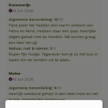
Rozemarijn
19 juli 2026
Algemene beoordeling: 10
/10
Fijne plek! We hadden een warm welkom van
Petra en René. Hebben daar een paar heerlijke
dagen gehad met de honden. We komen graag
een keer terug!
Natuur, rust & ruimte: 5
/5
Super fijn huisje. Tegenover kon je zo het bos in
lopen om de honden uit te laten.
Meine
10 juli 2026
Algemene beoordeling: 9
/10
Heerlijk weekend gehad in een heel mooi en net
huisje. Vriendelijke gastvrouw!
Natuur, rust & ruimte: 5
/5