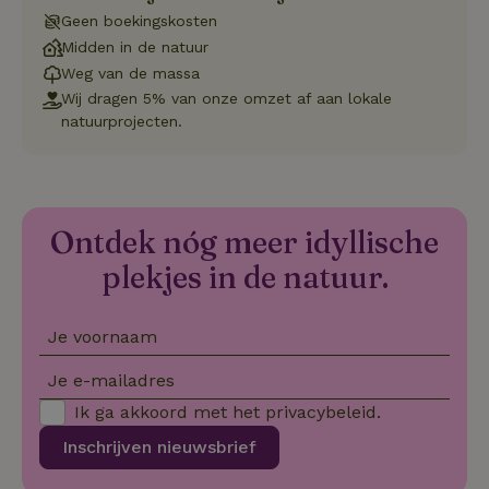
va
Geen boekingskosten
on
co
Midden in de natuur
va
Weg van de massa
Sc
no
Wij dragen 5% van onze omzet af aan lokale
co
we
natuurprojecten.
VISITOR_PRIVACY_METADATA
YouTube
5 maanden
De
.youtube.com
4 weken
wo
o
to
de
pr
Ontdek nóg meer idyllische
vo
in
plekjes in de natuur.
si
He
ge
to
de
Je voornaam
be
ve
Je e-mailadres
pr
in
Ik ga akkoord met het
privacybeleid
.
hu
w
ge
Inschrijven nieuwsbrief
to
se