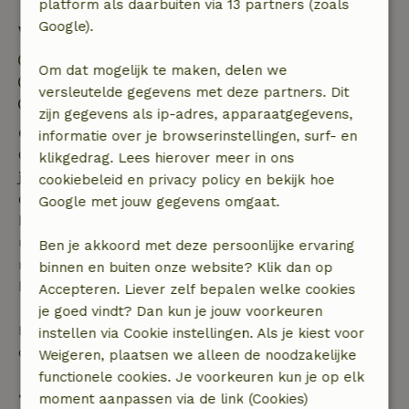
platform als daarbuiten via 13 partners (zoals
Google).
Verblijfdetails
Inchecken: 15:00- 23:59
Om dat mogelijk te maken, delen we
Uitchecken: 07:00- 11:00
versleutelde gegevens met deze partners. Dit
Contactloos verblijf mogelijk
zijn gegevens als ip-adres, apparaatgegevens,
Gratis annuleren binnen 7 dagen
informatie over je browserinstellingen, surf- en
Gratis annuleren binnen 7 dagen na bevestiging van
klikgedrag. Lees hierover meer in ons
je boeking, bij een boekingsaanvraag meer dan 28
cookiebeleid en privacy policy en bekijk hoe
dagen voor aanvang. Bij een boeking met aanvang
Google met jouw gegevens omgaat.
binnen 28 dagen geldt gratis annuleren binnen 24
uur. Bij annulering binnen gestelde periode heb je
Ben je akkoord met deze persoonlijke ervaring
recht op volledige terugbetaling van het
binnen en buiten onze website? Klik dan op
boekingsbedrag.
Accepteren. Liever zelf bepalen welke cookies
je goed vindt? Dan kun je jouw voorkeuren
Daarna krijg je een deel van de reissom en 100% van
instellen via Cookie instellingen. Als je kiest voor
de borg terugbetaald:
Weigeren, plaatsen we alleen de noodzakelijke
functionele cookies. Je voorkeuren kun je op elk
• tot 42 dagen voor aankomst: 70% terugbetaald
moment aanpassen via de link (Cookies)