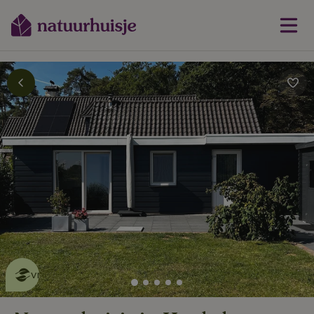
Dit natuurhuisje is eco-
vriendelijk
lees meer