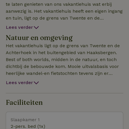
te laten genieten van ons vakantiehuis wat erbij
aanwezig is. Het vakantiehuis heeft een eigen ingang
en tuin, ligt op de grens van Twente en de
Achterhoek in het buitengebied van Haaksbergen.
Lees verder
Best of both worlds, midden in de natuur, en toch
Natuur en omgeving
dichtbij de bebouwde kom. Het huis is comfortabel
ingericht en voorzien van een pelletkachel die
Het vakantiehuis ligt op de grens van Twente en de
tevens de vloer verwarmd en centrale verwarming.
Achterhoek in het buitengebied van Haaksbergen.
Alles bevind zich op de begane grond. Het huis
Best of both worlds, midden in de natuur, en toch
heeft een ruime keuken met inbouwapparatuur
dichtbij de bebouwde kom. Mooie uitvalsbasis voor
(oven, magnetron, vaatwasser, koelkast, vriezer,
heerlijke wandel-en fietstochten tevens zijn er
Nespresso koffie apparaat melkopschuimer en
mooie mountainbike routes Onder andere in het
Lees verder
inductiekookplaat) Er staat een eethoek en een
Haaksbergerveen, Lankheet of Buursezand.
gezellige zithoek van waaruit je een mooi uitzicht
Natuurplas Rutbeek op 13 kilometer en natuurbad
hebt naar buiten. In de slaapkamer is een 2
Rekken op 2 kilometer (alleen geopend in de zomer)
Faciliteiten
persoonsbed (180 x 200) aanwezig met een lits-
Winkelen en eten Centrum van Haaksbergen is 3,5
jumeaux dekbedovertrek en kledingkast. Er is ook
kilometer, Centrum van Enschede op 17 kilometer
Slaapkamer 1
een overkapping en schuurtje voor fietsen.
Duitsland (tanken) op 7 kilometer Winkelen in
2-pers. bed (1x)
Duitsland: Vreden op 14 kilometer, Bocholt op 47