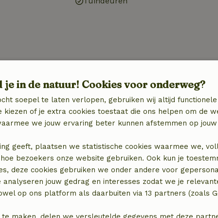
Tuindeuren
Keuken
)
Keuken
d je in de natuur! Cookies voor onderweg?
n
Afwasmachine
cht soepel te laten verlopen, gebruiken wij altijd functionele
Koel-/vriescombinatie
 kiezen of je extra cookies toestaat die ons helpen om de w
Oven
aarmee we jouw ervaring beter kunnen afstemmen op jouw 
Gasfornuis
ing geeft, plaatsen we statistische cookies waarmee we, vol
 in hoe bezoekers onze website gebruiken. Ook kun je toeste
es, deze cookies gebruiken we onder andere voor gepersona
elijk)
e analyseren jouw gedrag en interesses zodat we je relevant
wel op ons platform als daarbuiten via 13 partners (zoals G
elijk)
 te maken, delen we versleutelde gegevens met deze partners