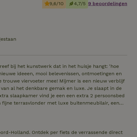
9,6/10
4,7/5
9 beoordelingen
gestaan
ef bij het kunstwerk dat in het huisje hangt: 'hoe
et nieuwe ideeen, mooi belevenissen, ontmoetingen en
r mee! Mijmer is een nieuw verblijf
van al het denkbare gemak en luxe. Je slaapt in de
xtra slaapkamer vind je een een extra 2 persoonsbed
rat. Geniet ervan! Op de camping vind je
akte bedden
aanwezig en ook voor heerlijke zeepjes wordt gezorgd!
ord-Holland. Ontdek per fiets de verrassende direct