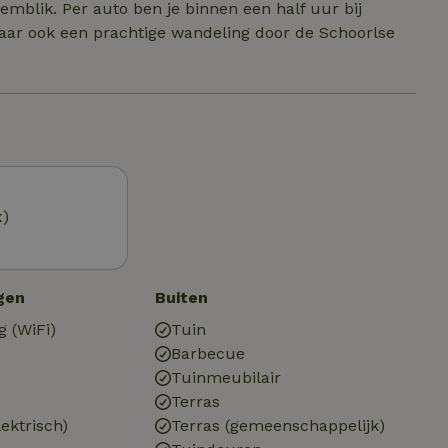
mblik. Per auto ben je binnen een half uur bij
daar ook een prachtige wandeling door de Schoorlse
x)
gen
Buiten
g (WiFi)
Tuin
Barbecue
Tuinmeubilair
Terras
ektrisch)
Terras (gemeenschappelijk)