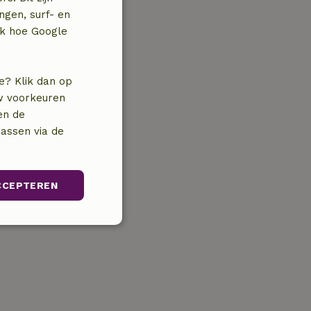
ngen, surf- en
jk hoe Google
e? Klik dan op
uw voorkeuren
en de
assen via de
CCEPTEREN
unctioneel