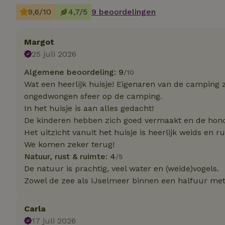
9,6/10
4,7/5
9 beoordelingen
Strikt noodzakelijk
accountbeheer. De w
Margot
25 juli 2026
Naam
Algemene beoordeling: 9
/10
_pinterest_ct_ua
Wat een heerlijk huisje! Eigenaren van de camping z
ongedwongen sfeer op de camping.
_tt_enable_cookie
In het huisje is aan alles gedacht!
De kinderen hebben zich goed vermaakt en de hond
CookieScriptCons
Het uitzicht vanuit het huisje is heerlijk weids en r
We komen zeker terug!
Natuur, rust & ruimte: 4
/5
De natuur is prachtig, veel water en (weide)vogels.
VISITOR_PRIVACY
Zowel de zee als IJselmeer binnen een halfuur met
Carla
17 juli 2026