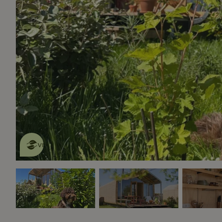
Dit natuurhuisje is eco-
vriendelijk
lees meer