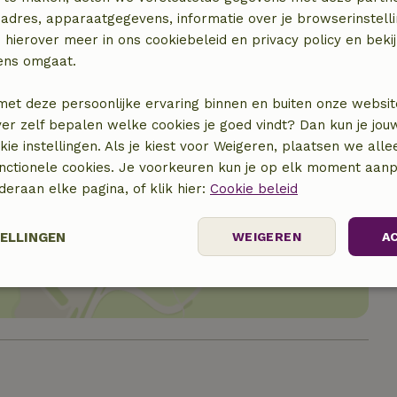
adres, apparaatgegevens, informatie over je browserinstelli
 hierover meer in ons cookiebeleid en privacy policy en beki
ens omgaat.
met deze persoonlijke ervaring binnen en buiten onze websit
ver zelf bepalen welke cookies je goed vindt? Dan kun je jo
okie instellingen. Als je kiest voor Weigeren, plaatsen we alle
unctionele cookies. Je voorkeuren kun je op elk moment aanp
nderaan elke pagina, of klik hier:
Cookie beleid
locatie
TELLINGEN
WEIGEREN
A
elijk
Prestatie
Targeting
F