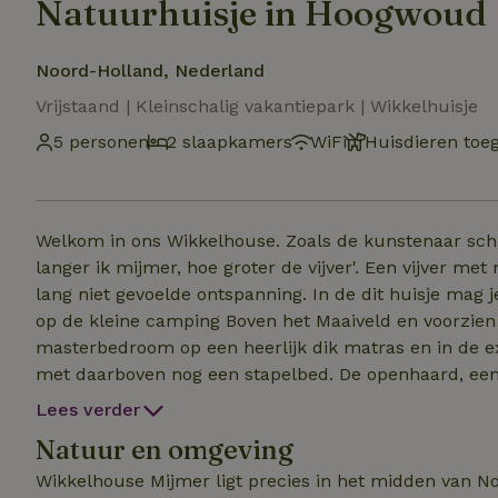
Natuurhuisje in Hoogwoud
Noord-Holland, Nederland
Vrijstaand | Kleinschalig vakantiepark | Wikkelhuisje
5 personen
2 slaapkamers
WiFi
Huisdieren toe
Welkom in ons Wikkelhouse. Zoals de kunstenaar schre
langer ik mijmer, hoe groter de vijver'. Een vijver m
lang niet gevoelde ontspanning. In de dit huisje mag je trouwe viervoete
op de kleine camping Boven het Maaiveld en voorzien 
masterbedroom op een heerlijk dik matras en in de e
met daarboven nog een stapelbed. De openhaard, een fijne terrasvlonder met luxe buitenmeubilair, een
platenspeler met verrassende elpee's, een goed gevulde spelletjesk
Lees verder
vooral voor kinderen fijne avontuurlijke speelgelegenheden! Dit huisje tref je aan met opgema
Natuur en omgeving
en handdoeken. Verse koffie en Wilderland thee zijn 
Fietsen kun je op de camping huren,
Wikkelhouse Mijmer ligt precies in het midden van No