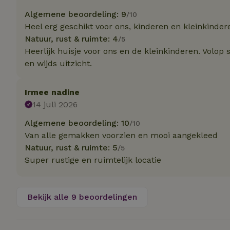
Algemene beoordeling: 9
/10
Naam
Heel erg geschikt voor ons, kinderen en kleinkinde
Naam
Natuur, rust & ruimte: 4
_nhft_user-creat
/5
Naam
_ga
Heerlijk huisje voor ons en de kleinkinderen. Volop
en wijds uitzicht.
FPID
_nhftconstraint_s
lowest-price
Irmee nadine
_uetsid
_nhft_safety-depo
14 juli 2026
_ga_JRK1QL37RY
Algemene beoordeling: 10
/10
_uetvid
_nhftconstraint_p
Van alle gemakken voorzien en mooi aangekleed
policy
_ttp
Natuur, rust & ruimte: 5
/5
Super rustige en ruimtelijk locatie
_nhftconstraint_s
deposit-refund
uid
_ttp
_nhft_privacy-pol
Bekijk alle 9 beoordelingen
FPAU
IDE
ar_debug