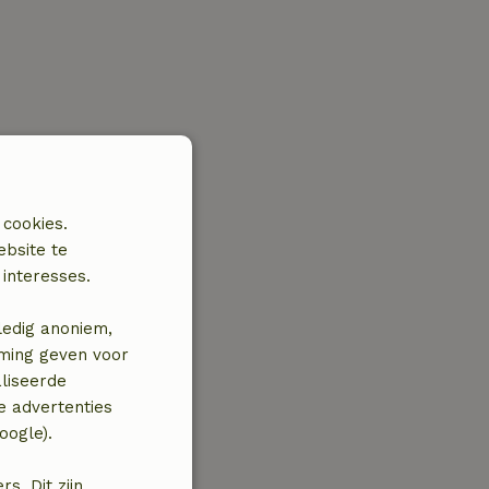
 cookies.
ebsite te
interesses.
ledig anoniem,
mming geven voor
liseerde
e advertenties
oogle).
. Dit zijn