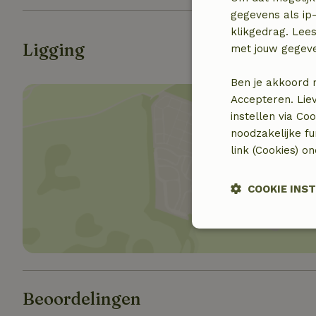
gegevens als ip-
klikgedrag. Lees
Ligging
met jouw gegev
Ben je akkoord 
Accepteren. Lie
instellen via Co
noodzakelijke f
link (Cookies) o
Toon 
COOKIE INS
Strikt noodzak
Beoordelingen