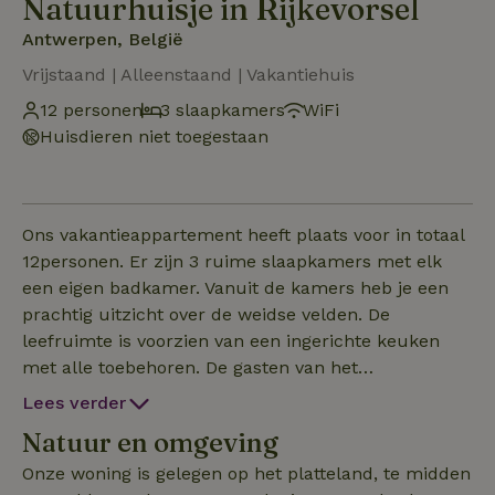
Natuurhuisje in Rijkevorsel
Antwerpen, België
Vrijstaand | Alleenstaand | Vakantiehuis
12 personen
3 slaapkamers
WiFi
Huisdieren niet toegestaan
Ons vakantieappartement heeft plaats voor in totaal
12personen. Er zijn 3 ruime slaapkamers met elk
een eigen badkamer. Vanuit de kamers heb je een
prachtig uitzicht over de weidse velden. De
leefruimte is voorzien van een ingerichte keuken
met alle toebehoren. De gasten van het
appartement kunnen ook beschikken over een extra
Lees verder
buitenruimte , met ingerichte keuken en zithoek.
Natuur en omgeving
Deze ruimte sluit aan bij onze grote tuin , waar het
heerlijk vertoeven is. De kinderen kunnen zich
Onze woning is gelegen op het platteland, te midden