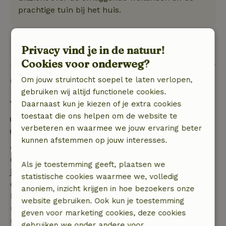
prachtige tuin bij het huis.
Bekijk 1 beoordeling
Privacy vind je in de natuur!
Cookies voor onderweg?
Goed om te weten
Om jouw struintocht soepel te laten verlopen,
gebruiken wij altijd functionele cookies.
Verblijfdetails
Daarnaast kun je kiezen of je extra cookies
toestaat die ons helpen om de website te
Inchecken: 15:00- 20:00
verbeteren en waarmee we jouw ervaring beter
Uitchecken: 10:00- 12:00
kunnen afstemmen op jouw interesses.
Gratis annuleren binnen 7 dagen
Gratis annuleren binnen 7 dagen na bevestiging van
Als je toestemming geeft, plaatsen we
je boeking, bij een boekingsaanvraag meer dan 28
statistische cookies waarmee we, volledig
dagen voor aanvang. Bij een boeking met aanvang
anoniem, inzicht krijgen in hoe bezoekers onze
binnen 28 dagen geldt gratis annuleren binnen 24
website gebruiken. Ook kun je toestemming
uur. Bij annulering binnen gestelde periode heb je
geven voor marketing cookies, deze cookies
recht op volledige terugbetaling van het
gebruiken we onder andere voor