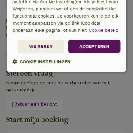
instellen via Cookie instellingen. Als je kiest voor
Duurzaamheid
Weigeren, plaatsen we alleen de noodzakelijke
functionele cookies. Je voorkeuren kun je op elk
Voedselverspilling is geminimaliseerd
moment aanpassen via de link (Cookies)
Duurzame inventaris
onderaan elke pagina, of klik hier:
Cookie beleid
Afval scheiden (glas, papier, plastic,
voedselafval/biologisch)
WEIGEREN
ACCEPTEREN
Bekijk alles
COOKIE INSTELLINGEN
Stel een vraag
Strikt
Prestatie
Targeting
noodzakelijk
Neem contact op met de verhuurder van het
natuurhuisje
Functioneel
Stuur een bericht
Start mijn boeking