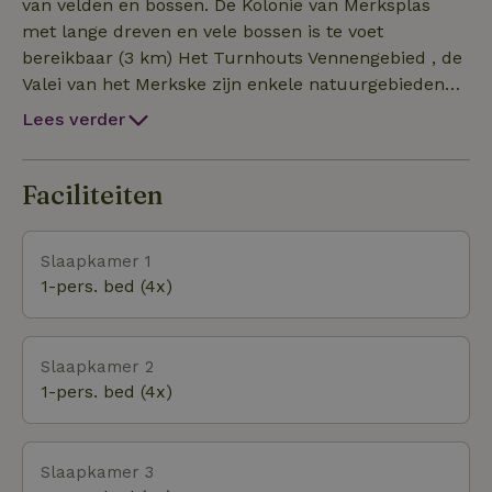
uitleven in het speeltuintje met grote zandbak,
van velden en bossen. De Kolonie van Merksplas
voetballen op het veld of fietsen op het erf. Ruimte
met lange dreven en vele bossen is te voet
in overvloed ! Wees welkom.
bereikbaar (3 km) Het Turnhouts Vennengebied , de
Valei van het Merkske zijn enkele natuurgebieden
vlakbij. Ideale omgeving om te wandelen en te fietsen.
Lees verder
Faciliteiten
Slaapkamer 1
1-pers. bed (4x)
Slaapkamer 2
1-pers. bed (4x)
Slaapkamer 3