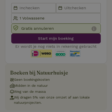
Strikt noodzakelijk
Prestatie
Targeting
Functioneel
Strikt noodzakelijke cookies maken de kernfunctionaliteiten
Gratis annuleren
van de website mogelijk, zoals gebruikersaanmelding en
accountbeheer. De website kan niet goed worden gebruikt
zonder de strikt noodzakelijke cookies.
Start mijn boeking
Aanbieder
/
Er wordt je nog niets in rekening gebracht
Naam
Vervaldatum
Om
Domein
_pinterest_ct_ua
Pinterest Inc.
1 jaar
De
.ct.pinterest.com
wo
re
Pi
Ma
Boeken bij Natuurhuisje
_tt_enable_cookie
.natuurhuisje.be
3 maanden
De
Geen boekingskosten
wo
o
Midden in de natuur
vo
de
Weg van de massa
be
Wij dragen 5% van onze omzet af aan lokale
ge
co
natuurprojecten.
we
on