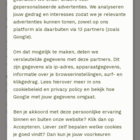
boekingsbedrag.
gepersonaliseerde advertenties. We analyseren
jouw gedrag en interesses zodat we je relevante
Daarna krijg je een deel van de reissom en 100% van
advertenties kunnen tonen, zowel op ons
de borg terugbetaald:
platform als daarbuiten via 13 partners (zoals
Google).
• tot 42 dagen voor aankomst: 70% terugbetaald
• 42–28 dagen voor aankomst: 40% terugbetaald
Om dat mogelijk te maken, delen we
• 28 dagen tot de aankomstdag: 10% terugbetaald
versleutelde gegevens met deze partners. Dit
• op de aankomstdag of later: geen terugbetaling
zijn gegevens als ip-adres, apparaatgegevens,
informatie over je browserinstellingen, surf- en
Borg
klikgedrag. Lees hierover meer in ons
Een borg van € 250,00 is van toepassing. Je wordt
cookiebeleid en privacy policy en bekijk hoe
terugbetaald na het uitchecken.
Google met jouw gegevens omgaat.
Zelf verzorgen
Badlinnen, Bedlinnen
Ben je akkoord met deze persoonlijke ervaring
binnen en buiten onze website? Klik dan op
Bekijk alles
Accepteren. Liever zelf bepalen welke cookies
je goed vindt? Dan kun je jouw voorkeuren