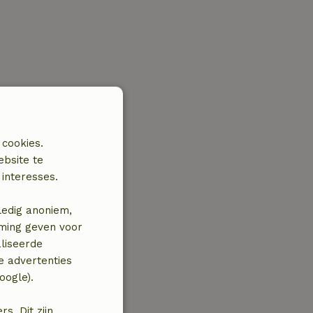
 cookies.
ebsite te
interesses.
ledig anoniem,
mming geven voor
liseerde
e advertenties
oogle).
. Dit zijn