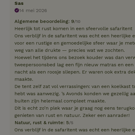
Sas
14 mei 2026
Naam
Naam
Algemene beoordeling: 9
/10
_nhft_user-creat
Naam
_ga
Heerlijk tot rust komen in een sfeervolle safaritent
Ons verblijf in de safaritent was echt een heerlijke 
FPID
_nhftconstraint_s
voor een rustige en gemoedelijke sfeer waar je met
lowest-price
weg van alle drukte — precies wat we zochten.
_uetsid
Hoewel het tijdens ons bezoek kouder was dan verw
_nhft_safety-depo
tweepersoonsbed lag een fijn nieuw matras en een
_ga_JRK1QL37RY
nacht als een roosje sliepen. Er waren ook extra de
_uetvid
_nhftconstraint_p
maakte.
policy
_ttp
De tent zelf zat vol verrassingen: van een koelkast 
hebt was aanwezig. ’s Avonds konden we gezellig a
_nhftconstraint_s
deposit-refund
buiten zijn helemaal compleet maakte.
uid
Dit is echt zo’n plek waar je graag nog eens terugk
_ttp
_nhft_privacy-pol
genieten van rust en natuur. Zeker een aanrader!
Natuur, rust & ruimte: 5
/5
Ons verblijf in de safaritent was echt een heerlijke
FPAU
IDE
ar_debug