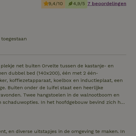
9,4/10
4,9/5
7 beoordelingen
t toegestaan
g plekje net buiten Orvelte tussen de kastanje- en
een dubbel bed (140x200), één met 2 één-
r, koffiezetapparaat, koelbox en inductieplaat, een
. Buiten onder de luifel staat een heerlijke
ravonden. Twee hangstoelen in de walnootboom en
en schaduwopties. In het hoofdgebouw bevind zich het
ief oven en een kantine. Op het terrein zijn
 er geen stookverbod is).
ent, en diverse uitstapjes in de omgeving te maken. In