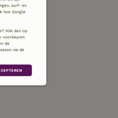
ngen, surf- en
jk hoe Google
e? Klik dan op
uw voorkeuren
en de
assen via de
CCEPTEREN
unctioneel