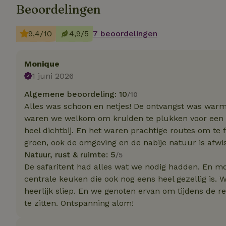
Beoordelingen
Strikt noodzakelijk
9,4/10
4,9/5
7 beoordelingen
accountbeheer. De w
Naam
Monique
1 juni 2026
_pinterest_ct_ua
Algemene beoordeling: 10
/10
_tt_enable_cookie
Alles was schoon en netjes! De ontvangst was warm 
waren we welkom om kruiden te plukken voor een v
CookieScriptCons
heel dichtbij. En het waren prachtige routes om te f
groen, ook de omgeving en de nabije natuur is afwiss
Natuur, rust & ruimte: 5
/5
De safaritent had alles wat we nodig hadden. En moc
VISITOR_PRIVACY
centrale keuken die ook nog eens heel gezellig is
heerlijk sliep. En we genoten ervan om tijdens de 
te zitten. Ontspanning alom!