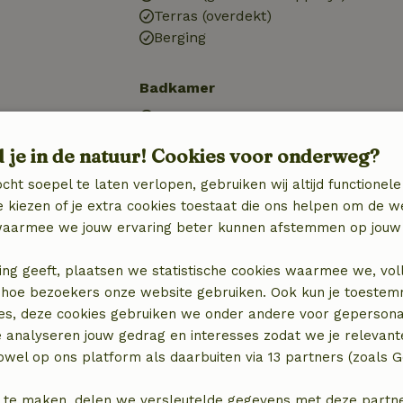
Terras (overdekt)
Berging
Badkamer
Douche
nschappelijk)
Toilet
d je in de natuur! Cookies voor onderweg?
cht soepel te laten verlopen, gebruiken wij altijd functionele
 kiezen of je extra cookies toestaat die ons helpen om de w
aarmee we jouw ervaring beter kunnen afstemmen op jouw 
ing geeft, plaatsen we statistische cookies waarmee we, vol
 in hoe bezoekers onze website gebruiken. Ook kun je toeste
es, deze cookies gebruiken we onder andere voor gepersona
e analyseren jouw gedrag en interesses zodat we je relevant
wel op ons platform als daarbuiten via 13 partners (zoals G
€ 10,00
 te maken, delen we versleutelde gegevens met deze partners