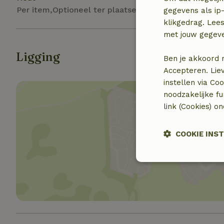
Per item,Optioneel ter plaatse
gegevens als ip-
klikgedrag. Lees
met jouw gegev
Ligging
Ben je akkoord 
Accepteren. Lie
instellen via Co
noodzakelijke f
link (Cookies) o
COOKIE INS
Toon 
Strikt noodzak