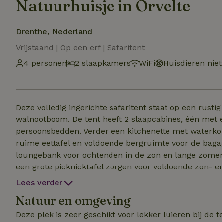
Natuurhuisje in Orvelte
Drenthe, Nederland
Vrijstaand | Op een erf | Safaritent
4 personen
2 slaapkamers
WiFi
Huisdieren nie
Deze volledig ingerichte safaritent staat op een rusti
walnootboom. De tent heeft 2 slaapcabines, één met 
persoonsbedden. Verder een kitchenette met waterkoke
ruime eettafel en voldoende bergruimte voor de bagage
loungebank voor ochtenden in de zon en lange zome
een grote picknicktafel zorgen voor voldoende zon- 
sanitair (2 douches en 2 toiletten), een uitgebreide keuken inclus
Lees verder
verder 3 pipowagens, een veranda met vuurplaats (als
Natuur en omgeving
Deze plek is zeer geschikt voor lekker luieren bij de t