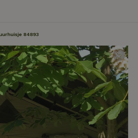
uurhuisje 84893