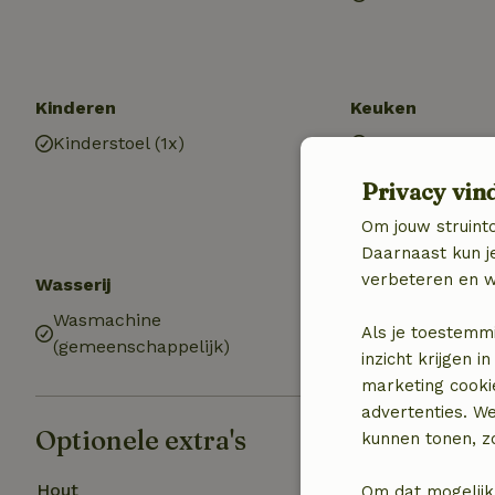
Kinderen
Keuken
Kinderstoel (1x)
Keuken
Keuken (gemee
Privacy vin
Afwasmachine
Oven
Om jouw struinto
Daarnaast kun je
verbeteren en w
Wasserij
Wasmachine
Als je toestemm
(gemeenschappelijk)
inzicht krijgen
marketing cooki
advertenties. W
Optionele extra's
kunnen tonen, zo
Hout
Om dat mogelijk