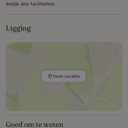
kunst en natuur, in vrij denken en open interactie, in
Bekijk alle faciliteiten
je Rust uit avontuur.
Ligging
Toon locatie
Goed om te weten