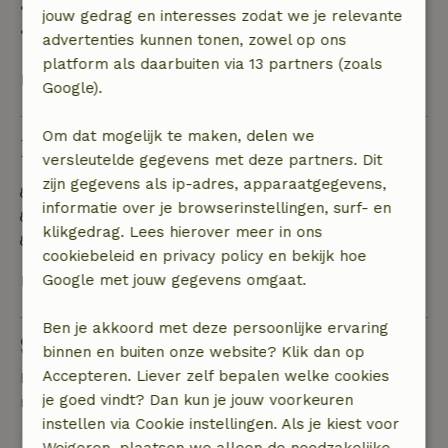
• 28 dagen tot de aankomstdag: 10% terugbetaald
jouw gedrag en interesses zodat we je relevante
• op de aankomstdag of later: geen terugbetaling
advertenties kunnen tonen, zowel op ons
platform als daarbuiten via 13 partners (zoals
Bekijk alles
Google).
Om dat mogelijk te maken, delen we
Duurzaamheid
versleutelde gegevens met deze partners. Dit
zijn gegevens als ip-adres, apparaatgegevens,
Energie label: A
informatie over je browserinstellingen, surf- en
Natuurlijke isolatiematerialen
klikgedrag. Lees hierover meer in ons
Gebouwd met natuurlijke bouwmaterialen
cookiebeleid en privacy policy en bekijk hoe
Bekijk alles
Google met jouw gegevens omgaat.
Ben je akkoord met deze persoonlijke ervaring
Stel een vraag
binnen en buiten onze website? Klik dan op
Accepteren. Liever zelf bepalen welke cookies
Neem contact op met de verhuurder van het
je goed vindt? Dan kun je jouw voorkeuren
natuurhuisje
instellen via Cookie instellingen. Als je kiest voor