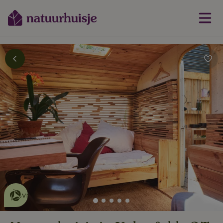
Dit natuurhuisje is eco-
vriendelijk
lees meer