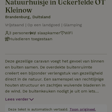
Natuurhuisje in Uckerfelde OT
Kleinow
Brandenburg, Duitsland
Vrijstaand | Op een landgoed | Glamping
3 personen
1 slaapkamer
WiFi
Huisdieren toegestaan
Deze gezellige caravan voegt het gevoel van binnen
en buiten samen. De overdekte buitenruimte
creëert een bijzonder verlengstuk van gezelligheid
direct in de natuur. Een samenspel van rechtlijnige
houten structuur en zachtjes wuivende bladeren in
de wind. De buitenkeuken nodigt je uit om iets
nieuws te proberen - of dat nu een recept of een
Lees verder
gesprek is, is helemaal aan jou. Ons landhuis ligt op
slechts een paar meter afstand, waar je douches,
Deze tekst is automatisch vertaald.
Toon origineel.