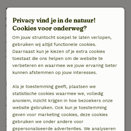
Verblijfdetails
Inchecken: 15:00- 22:00
Privacy vind je in de natuur!
Uitchecken: 07:00- 11:00
Cookies voor onderweg?
Gratis annuleren binnen 7 dagen
Om jouw struintocht soepel te laten verlopen,
Gratis annuleren binnen 7 dagen na bevestiging van
gebruiken wij altijd functionele cookies.
je boeking, bij een boekingsaanvraag meer dan 28
Daarnaast kun je kiezen of je extra cookies
dagen voor aanvang. Bij een boeking met aanvang
toestaat die ons helpen om de website te
binnen 28 dagen geldt gratis annuleren binnen 24
verbeteren en waarmee we jouw ervaring beter
uur. Bij annulering binnen gestelde periode heb je
kunnen afstemmen op jouw interesses.
recht op volledige terugbetaling van het
boekingsbedrag.
Als je toestemming geeft, plaatsen we
statistische cookies waarmee we, volledig
Daarna krijg je een deel van de reissom en 100% van
anoniem, inzicht krijgen in hoe bezoekers onze
de borg terugbetaald:
website gebruiken. Ook kun je toestemming
geven voor marketing cookies, deze cookies
• tot 42 dagen voor aankomst: 70% terugbetaald
gebruiken we onder andere voor
• 42–28 dagen voor aankomst: 40% terugbetaald
gepersonaliseerde advertenties. We analyseren