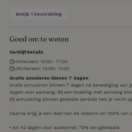
Bekijk 1 beoordeling
Strikt noodzakelijk
accountbeheer. De w
Naam
Goed om te weten
_pinterest_ct_ua
Verblijfdetails
_tt_enable_cookie
Inchecken: 15:00- 17:00
Uitchecken: 10:00- 11:00
CookieScriptCons
Gratis annuleren binnen 7 dagen
Gratis annuleren binnen 7 dagen na bevestiging van j
dagen voor aanvang. Bij een boeking met aanvang bin
VISITOR_PRIVACY
Bij annulering binnen gestelde periode heb je recht o
Daarna krijg je een deel van de reissom en 100% van 
• tot 42 dagen voor aankomst: 70% terugbetaald