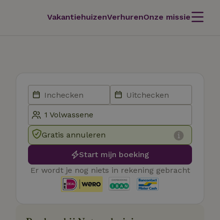
Vakantiehuizen
Verhuren
Onze missie
Gratis annuleren
Start mijn boeking
Er wordt je nog niets in rekening gebracht