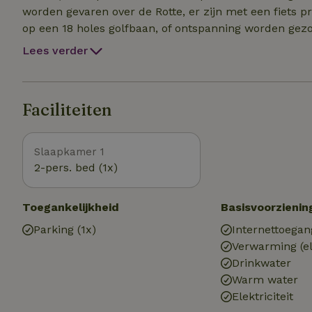
worden gevaren over de Rotte, er zijn met een fiets p
op een 18 holes golfbaan, of ontspanning worden gez
De accommodatie ligt op een evenementenlocatie. F
Lees verder
uur Op 1 januari is er de traditionele Nieuwjaarsduik 
Faciliteiten
Slaapkamer 1
2-pers. bed (1x)
Toegankelijkheid
Basisvoorzienin
Parking (1x)
Internettoegan
Verwarming (el
Drinkwater
Warm water
Elektriciteit