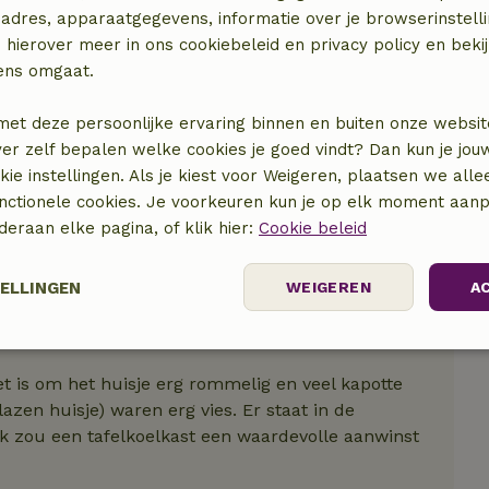
adres, apparaatgegevens, informatie over je browserinstelli
 hierover meer in ons cookiebeleid en privacy policy en beki
ens omgaat.
met deze persoonlijke ervaring binnen en buiten onze websit
ver zelf bepalen welke cookies je goed vindt? Dan kun je jo
okie instellingen. Als je kiest voor Weigeren, plaatsen we alle
unctionele cookies. Je voorkeuren kun je op elk moment aanp
nderaan elke pagina, of klik hier:
Cookie beleid
TELLINGEN
WEIGEREN
A
 zijn
elijk
Prestatie
Targeting
F
 is om het huisje erg rommelig en veel kapotte
azen huisje) waren erg vies. Er staat in de
ok zou een tafelkoelkast een waardevolle aanwinst