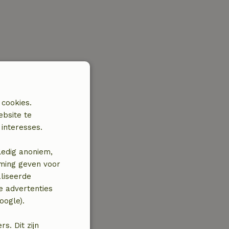
 cookies.
ebsite te
interesses.
ledig anoniem,
mming geven voor
liseerde
e advertenties
oogle).
. Dit zijn