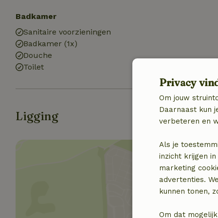
Badkamer
Sanitaire voorzieningen
Badkamer (1x)
Douche
Toilet
Privacy vin
Om jouw struinto
Daarnaast kun je
Ligging
verbeteren en w
Als je toestemm
inzicht krijgen
marketing cooki
advertenties. W
kunnen tonen, zo
Toon 
Om dat mogelijk