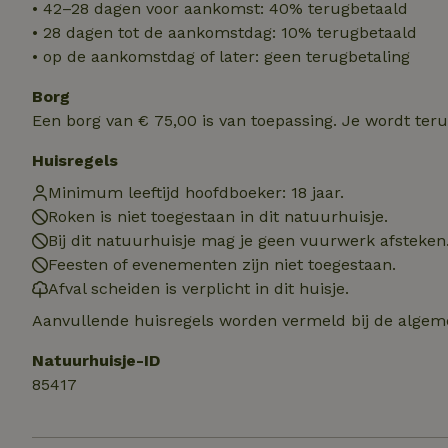
• 42–28 dagen voor aankomst: 40% terugbetaald
• 28 dagen tot de aankomstdag: 10% terugbetaald
Naam
Naam
• op de aankomstdag of later: geen terugbetaling
_nhft_user-creat
Naam
_ga
Borg
Een borg van € 75,00 is van toepassing. Je wordt ter
FPID
_nhftconstraint_s
lowest-price
Huisregels
_uetsid
_nhft_safety-depo
Minimum leeftijd hoofdboeker: 18 jaar.
Roken is niet toegestaan in dit natuurhuisje.
_ga_JRK1QL37RY
Bij dit natuurhuisje mag je geen vuurwerk afsteken
_uetvid
_nhftconstraint_p
Feesten of evenementen zijn niet toegestaan.
policy
_ttp
Afval scheiden is verplicht in dit huisje.
_nhftconstraint_s
Aanvullende huisregels worden vermeld bij de algeme
deposit-refund
uid
_ttp
Natuurhuisje-ID
_nhft_privacy-pol
85417
FPAU
IDE
ar_debug