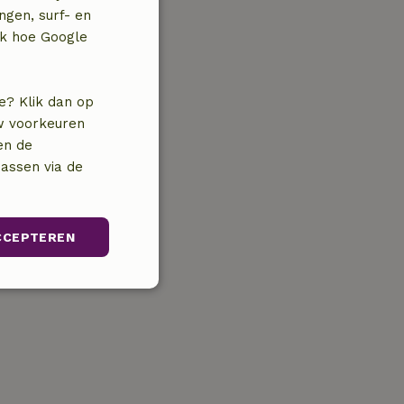
ngen, surf- en
jk hoe Google
e? Klik dan op
uw voorkeuren
en de
assen via de
CCEPTEREN
unctioneel