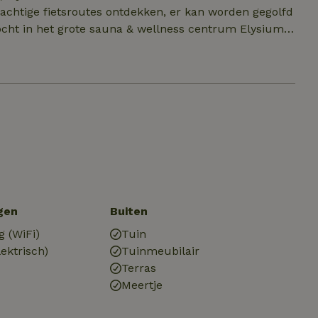
rachtige fietsroutes ontdekken, er kan worden gegolfd
ocht in het grote sauna & wellness centrum Elysium.
eesten en evenementen kunnen doorgaan tot 00.30
tussen 12.00 en 16.00 uur.
gen
Buiten
g (WiFi)
Tuin
ektrisch)
Tuinmeubilair
Terras
Meertje