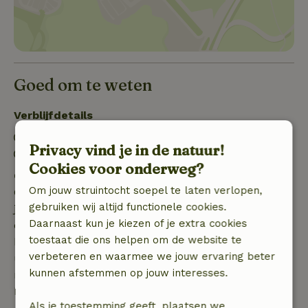
Goed om te weten
Verblijfdetails
Inchecken: 16:00- 22:00
Privacy vind je in de natuur!
Uitchecken: 07:00- 10:00
Cookies voor onderweg?
Gratis annuleren binnen 7 dagen
Om jouw struintocht soepel te laten verlopen,
Gratis annuleren binnen 7 dagen na bevestiging van
gebruiken wij altijd functionele cookies.
je boeking, bij een boekingsaanvraag meer dan 28
Daarnaast kun je kiezen of je extra cookies
dagen voor aanvang. Bij een boeking met aanvang
toestaat die ons helpen om de website te
binnen 28 dagen geldt gratis annuleren binnen 24
verbeteren en waarmee we jouw ervaring beter
uur. Bij annulering binnen gestelde periode heb je
kunnen afstemmen op jouw interesses.
recht op volledige terugbetaling van het
boekingsbedrag.
Als je toestemming geeft, plaatsen we