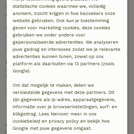
statistische cookies waarmee we, volledig
Daarna krijg je een deel van de reissom en 100% van
anoniem, inzicht krijgen in hoe bezoekers onze
de borg terugbetaald:
website gebruiken. Ook kun je toestemming
geven voor marketing cookies, deze cookies
• tot 42 dagen voor aankomst: 70% terugbetaald
gebruiken we onder andere voor
• 42–28 dagen voor aankomst: 40% terugbetaald
gepersonaliseerde advertenties. We analyseren
• 28 dagen tot de aankomstdag: 10% terugbetaald
jouw gedrag en interesses zodat we je relevante
• op de aankomstdag of later: geen terugbetaling
advertenties kunnen tonen, zowel op ons
Borg
platform als daarbuiten via 13 partners (zoals
Een borg van € 200,00 is van toepassing. Je wordt
Google).
terugbetaald na het uitchecken.
Om dat mogelijk te maken, delen we
Bekijk alles
versleutelde gegevens met deze partners. Dit
zijn gegevens als ip-adres, apparaatgegevens,
informatie over je browserinstellingen, surf- en
Duurzaamheid
klikgedrag. Lees hierover meer in ons
cookiebeleid en privacy policy en bekijk hoe
Natuurlijke isolatiematerialen
Google met jouw gegevens omgaat.
Voedselverspilling is geminimaliseerd