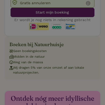
Gratis annuleren
Functioneel
Start mijn boeking
Er wordt je nog niets in rekening gebracht
Strikt noodzakelijk
Prestatie
Targeting
Functioneel
Boeken bij Natuurhuisje
Geen boekingskosten
Strikt noodzakelijke cookies maken de kernfunctionaliteiten
van de website mogelijk, zoals gebruikersaanmelding en
Midden in de natuur
accountbeheer. De website kan niet goed worden gebruikt
Weg van de massa
zonder de strikt noodzakelijke cookies.
Wij dragen 5% van onze omzet af aan lokale
Aanbieder
/
Naam
Vervaldatum
Om
natuurprojecten.
Domein
_pinterest_ct_ua
Pinterest Inc.
1 jaar
De
.ct.pinterest.com
wo
re
Pi
Ma
Ontdek nóg meer idyllische
_tt_enable_cookie
.natuurhuisje.be
3 maanden
De
wo