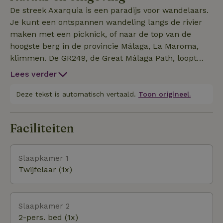
en een sterrenhemel. De vallei waarin dit
De streek Axarquia is een paradijs voor wandelaars.
natuurhuisje ligt, is bijzonder mooi in de lente,
Je kunt een ontspannen wandeling langs de rivier
herfst en winter, en de omliggende witte dorpjes
maken met een picknick, of naar de top van de
blijven levendige plekken waar de lokale bevolking
hoogste berg in de provincie Málaga, La Maroma,
hun dagelijkse bezigheden uitvoert en geniet van
klimmen. De GR249, de Great Málaga Path, loopt
markten, winkels, bars en geweldige restaurants.
vlak langs Cómpeta. De keuze aan wandelingen is
Zwembadverwarming is beschikbaar tegen meerprijs.
Lees verder
eindeloos. Tijdens je wandelingen kom je rivieren,
beekjes, watervallen, wilde bloemen, berggeiten en
Deze tekst is automatisch vertaald.
Toon origineel.
roofvogels tegen. De eeuwenoude landbouw van het
gebied is overal zichtbaar, met acequias
Faciliteiten
(irrigatiesystemen) en terrassen. De tijd staat hier
stil. Als je liever op twee wielen onderweg bent, kun
je ter plaatse fietsen huren, waaronder ook
Slaapkamer 1
elektrische fietsen.
Twijfelaar (1x)
Slaapkamer 2
2-pers. bed (1x)