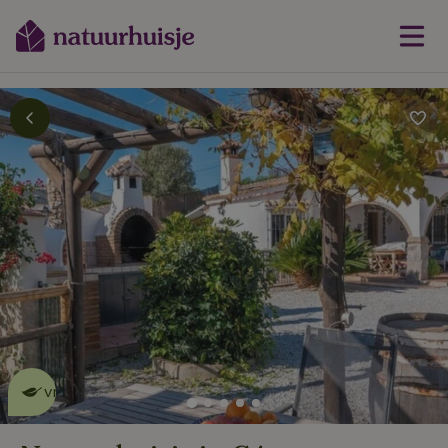
Dit natuurhuisje is eco-
vriendelijk
lees meer