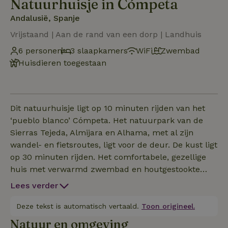
Natuurhuisje in Cómpeta
Andalusië, Spanje
Vrijstaand | Aan de rand van een dorp | Landhuis
6 personen
3 slaapkamers
WiFi
Zwembad
Huisdieren toegestaan
Dit natuurhuisje ligt op 10 minuten rijden van het
‘pueblo blanco’ Cómpeta. Het natuurpark van de
Sierras Tejeda, Almijara en Alhama, met al zijn
wandel- en fietsroutes, ligt voor de deur. De kust ligt
op 30 minuten rijden. Het comfortabele, gezellige
huis met verwarmd zwembad en houtgestookte
pizzaoven ligt midden in de natuur –
Lees verder
amandelbomen, olijfbomen, vogels, bijen en
vlinders, en enkele van de mooiste uitzichten in de
Deze tekst is automatisch vertaald.
Toon origineel.
omgeving. Je beleeft er prachtige zonsondergangen
Natuur en omgeving