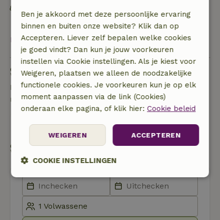
Afval scheiden (glas, papier, plastic,
Ben je akkoord met deze persoonlijke ervaring
voedselafval/biologisch)
binnen en buiten onze website? Klik dan op
Accepteren. Liever zelf bepalen welke cookies
Bekijk alles
je goed vindt? Dan kun je jouw voorkeuren
instellen via Cookie instellingen. Als je kiest voor
Stel een vraag
Weigeren, plaatsen we alleen de noodzakelijke
functionele cookies. Je voorkeuren kun je op elk
Neem contact op met de verhuurder van het
moment aanpassen via de link (Cookies)
natuurhuisje
onderaan elke pagina, of klik hier:
Cookie beleid
Stuur een bericht
WEIGEREN
ACCEPTEREN
Start mijn boeking
COOKIE INSTELLINGEN
Strikt
Prestatie
Targeting
noodzakelijk