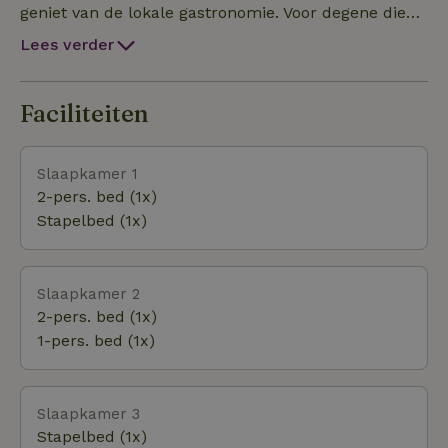
geniet van de lokale gastronomie. Voor degene die
op zoek zijn naar rust & ontspanning, bied Sous Le
Lees verder
Bois een ruime tuin met een loungehoek, sauna en b
Faciliteiten
Slaapkamer 1
2-pers. bed (1x)
Stapelbed (1x)
Slaapkamer 2
2-pers. bed (1x)
1-pers. bed (1x)
Slaapkamer 3
Stapelbed (1x)