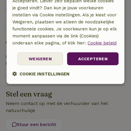
Accepteren. Liever zelf bepalen welke cookies
je goed vindt? Dan kun je jouw voorkeuren
Bekijk alles
instellen via Cookie instellingen. Als je kiest voor
Weigeren, plaatsen we alleen de noodzakelijke
Duurzaamheid
functionele cookies. Je voorkeuren kun je op elk
moment aanpassen via de link (Cookies)
Afval scheiden (glas, papier, plastic,
onderaan elke pagina, of klik hier:
Cookie beleid
voedselafval/biologisch)
Geen plastic voor eenmalig gebruik
WEIGEREN
ACCEPTEREN
Natuurlijke watervoorziening
COOKIE INSTELLINGEN
Bekijk alles
Strikt
Prestatie
Targeting
noodzakelijk
Stel een vraag
Neem contact op met de verhuurder van het
natuurhuisje
Functioneel
Stuur een bericht