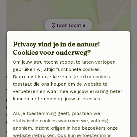
Toon locatie
Privacy vind je in de natuur!
Cookies voor onderweg?
Om jouw struintocht soepel te laten verlopen,
gebruiken wij altijd functionele cookies.
Goed om te weten
Daarnaast kun je kiezen of je extra cookies
toestaat die ons helpen om de website te
Verblijfdetails
verbeteren en waarmee we jouw ervaring beter
kunnen afstemmen op jouw interesses.
Inchecken: 16:00- 23:00
Uitchecken: 07:00- 11:00
Als je toestemming geeft, plaatsen we
Contactloos verblijf mogelijk
statistische cookies waarmee we, volledig
Vuurwerkvrije omgeving
anoniem, inzicht krijgen in hoe bezoekers onze
Gratis annuleren binnen 7 dagen
website gebruiken. Ook kun je toestemming