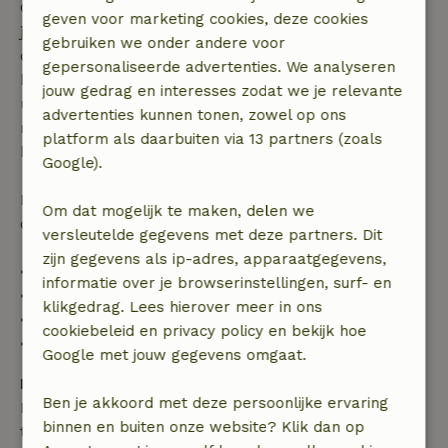
Gratis annuleren binnen 7 dagen na bevestiging van
geven voor marketing cookies, deze cookies
je boeking, bij een boekingsaanvraag meer dan 28
gebruiken we onder andere voor
dagen voor aanvang. Bij een boeking met aanvang
gepersonaliseerde advertenties. We analyseren
binnen 28 dagen geldt gratis annuleren binnen 24
jouw gedrag en interesses zodat we je relevante
uur. Bij annulering binnen gestelde periode heb je
advertenties kunnen tonen, zowel op ons
recht op volledige terugbetaling van het
platform als daarbuiten via 13 partners (zoals
boekingsbedrag.
Google).
Daarna krijg je een deel van de reissom en 100% van
Om dat mogelijk te maken, delen we
de borg terugbetaald:
versleutelde gegevens met deze partners. Dit
zijn gegevens als ip-adres, apparaatgegevens,
• tot 42 dagen voor aankomst: 70% terugbetaald
informatie over je browserinstellingen, surf- en
• 42–28 dagen voor aankomst: 40% terugbetaald
klikgedrag. Lees hierover meer in ons
• 28 dagen tot de aankomstdag: 10% terugbetaald
cookiebeleid en privacy policy en bekijk hoe
• op de aankomstdag of later: geen terugbetaling
Google met jouw gegevens omgaat.
Borg
Ben je akkoord met deze persoonlijke ervaring
Een borg van € 2.000,00 is van toepassing. Je wordt
binnen en buiten onze website? Klik dan op
terugbetaald na het uitchecken.