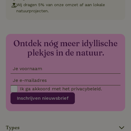
co
Wij dragen 5% van onze omzet af aan lokale
we
on
natuurprojecten.
CookieScriptConsent
CookieScript
4 weken 2
De
Google
.natuurhuisje.be
dagen
wo
Privacy Policy
do
Sc
se
co
Ontdek nóg meer idyllische
va
on
plekjes in de natuur.
co
va
Sc
no
co
Je voornaam
we
Je e-mailadres
VISITOR_PRIVACY_METADATA
YouTube
5 maanden
De
.youtube.com
4 weken
wo
o
Ik ga akkoord met het
privacybeleid
.
to
de
Inschrijven nieuwsbrief
pr
vo
in
si
He
ge
to
Types
de