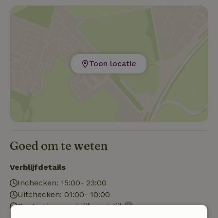
Toon locatie
Goed om te weten
Verblijfdetails
Inchecken: 15:00- 23:00
Uitchecken: 01:00- 10:00
Contactloos verblijf mogelijk