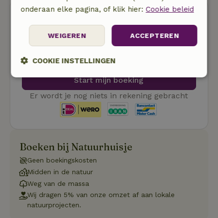
onderaan elke pagina, of klik hier:
Cookie beleid
WEIGEREN
ACCEPTEREN
Gratis annuleren
COOKIE INSTELLINGEN
Start mijn boeking
Strikt
Prestatie
Targeting
noodzakelijk
Er wordt je nog niets in rekening gebracht
Functioneel
Boeken bij Natuurhuisje
Geen boekingskosten
Midden in de natuur
Weg van de massa
Wij dragen 5% van onze omzet af aan lokale
Strikt noodzakelijk
Prestatie
Targeting
natuurprojecten.
Functioneel