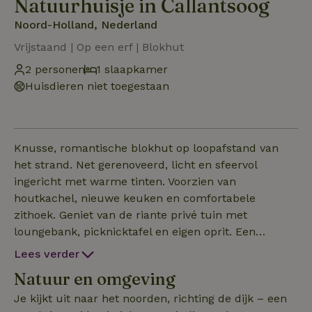
Natuurhuisje in Callantsoog
Noord-Holland, Nederland
Vrijstaand | Op een erf | Blokhut
2 personen
1 slaapkamer
Huisdieren niet toegestaan
Knusse, romantische blokhut op loopafstand van
het strand. Net gerenoveerd, licht en sfeervol
ingericht met warme tinten. Voorzien van
houtkachel, nieuwe keuken en comfortabele
zithoek. Geniet van de riante privé tuin met
loungebank, picknicktafel en eigen oprit. Een
heerlijke plek om tot rust te komen of samen te
Lees verder
genieten na een strandwandeling bij zonsondergang.
Natuur en omgeving
De ruimte Bij aankomst in de ruime, groene tuin
nodigen de openslaande deuren je uit om het
Je kijkt uit naar het noorden, richting de dijk – een