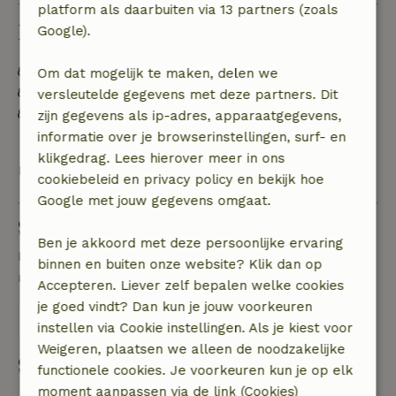
platform als daarbuiten via 13 partners (zoals
Duurzaamheid
Google).
Energie label: Uitgesloten
Om dat mogelijk te maken, delen we
Gebouwd met natuurlijke bouwmaterialen
versleutelde gegevens met deze partners. Dit
Afval scheiden (glas, papier, plastic,
zijn gegevens als ip-adres, apparaatgegevens,
voedselafval/biologisch)
informatie over je browserinstellingen, surf- en
klikgedrag. Lees hierover meer in ons
Bekijk alles
cookiebeleid en privacy policy en bekijk hoe
Google met jouw gegevens omgaat.
Stel een vraag
Ben je akkoord met deze persoonlijke ervaring
Neem contact op met de verhuurder van het
binnen en buiten onze website? Klik dan op
natuurhuisje
Accepteren. Liever zelf bepalen welke cookies
je goed vindt? Dan kun je jouw voorkeuren
Stuur een bericht
instellen via Cookie instellingen. Als je kiest voor
Weigeren, plaatsen we alleen de noodzakelijke
Start mijn boeking
functionele cookies. Je voorkeuren kun je op elk
moment aanpassen via de link (Cookies)