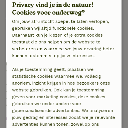
Gratis annuleren binnen 7 dagen
Privacy vind je in de natuur!
Gratis annuleren binnen 7 dagen na bevestiging van
Cookies voor onderweg?
je boeking, bij een boekingsaanvraag meer dan 28
Om jouw struintocht soepel te laten verlopen,
dagen voor aanvang. Bij een boeking met aanvang
gebruiken wij altijd functionele cookies.
binnen 28 dagen geldt gratis annuleren binnen 24
Daarnaast kun je kiezen of je extra cookies
uur. Bij annulering binnen gestelde periode heb je
toestaat die ons helpen om de website te
recht op volledige terugbetaling van het
verbeteren en waarmee we jouw ervaring beter
boekingsbedrag.
kunnen afstemmen op jouw interesses.
Daarna krijg je een deel van de reissom en 100% van
Als je toestemming geeft, plaatsen we
de borg terugbetaald:
statistische cookies waarmee we, volledig
anoniem, inzicht krijgen in hoe bezoekers onze
• tot 42 dagen voor aankomst: 70% terugbetaald
website gebruiken. Ook kun je toestemming
• 42–28 dagen voor aankomst: 40% terugbetaald
geven voor marketing cookies, deze cookies
• 28 dagen tot de aankomstdag: 10% terugbetaald
gebruiken we onder andere voor
• op de aankomstdag of later: geen terugbetaling
gepersonaliseerde advertenties. We analyseren
jouw gedrag en interesses zodat we je relevante
Bekijk alles
advertenties kunnen tonen, zowel op ons