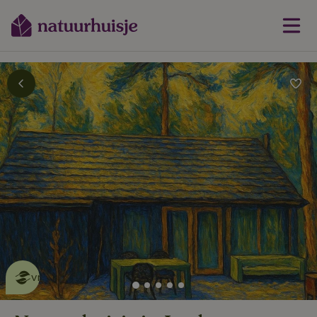
Dit natuurhuisje is eco-
vriendelijk
lees meer