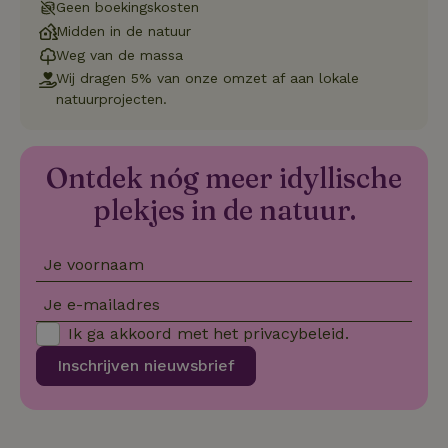
Geen boekingskosten
Strikt noodzakelijk
Prestatie
Targeting
Midden in de natuur
Weg van de massa
Functioneel
Wij dragen 5% van onze omzet af aan lokale
Strikt noodzakelijke cookies maken de kernfunctionaliteiten
natuurprojecten.
van de website mogelijk, zoals gebruikersaanmelding en
accountbeheer. De website kan niet goed worden gebruikt
zonder de strikt noodzakelijke cookies.
Ontdek nóg meer idyllische
Aanbieder
/
Naam
Vervaldatum
Om
Domein
plekjes in de natuur.
_pinterest_ct_ua
Pinterest Inc.
1 jaar
De
.ct.pinterest.com
wo
re
Pi
Je voornaam
Ma
Je e-mailadres
_tt_enable_cookie
.natuurhuisje.be
3 maanden
De
wo
o
Ik ga akkoord met het
privacybeleid
.
vo
de
Inschrijven nieuwsbrief
be
ge
co
we
on