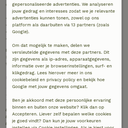
de borg terugbetaald:
gepersonaliseerde advertenties. We analyseren
jouw gedrag en interesses zodat we je relevante
• tot 42 dagen voor aankomst: 70% terugbetaald
advertenties kunnen tonen, zowel op ons
• 42–28 dagen voor aankomst: 40% terugbetaald
platform als daarbuiten via 13 partners (zoals
• 28 dagen tot de aankomstdag: 10% terugbetaald
Google).
• op de aankomstdag of later: geen terugbetaling
Om dat mogelijk te maken, delen we
Borg
versleutelde gegevens met deze partners. Dit
Een borg van € 250,00 is van toepassing. Je wordt
zijn gegevens als ip-adres, apparaatgegevens,
terugbetaald na het uitchecken.
informatie over je browserinstellingen, surf- en
klikgedrag. Lees hierover meer in ons
Bekijk alles
cookiebeleid en privacy policy en bekijk hoe
Google met jouw gegevens omgaat.
Duurzaamheid
Ben je akkoord met deze persoonlijke ervaring
binnen en buiten onze website? Klik dan op
Energie label: A
Accepteren. Liever zelf bepalen welke cookies
Natuurlijke isolatiematerialen
je goed vindt? Dan kun je jouw voorkeuren
Gebouwd met natuurlijke bouwmaterialen
instellen via Cookie instellingen. Als je kiest voor