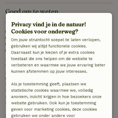
Goed om te weten
Verblijfdetails
Privacy vind je in de natuur!
Cookies voor onderweg?
Inchecken: 15:00- 22:00
Uitchecken: 07:00- 12:00
Om jouw struintocht soepel te laten verlopen,
Contactloos verblijf mogelijk
gebruiken wij altijd functionele cookies.
Vuurwerkvrije omgeving
Daarnaast kun je kiezen of je extra cookies
Gratis annuleren binnen 7 dagen
toestaat die ons helpen om de website te
Gratis annuleren binnen 7 dagen na bevestiging van
verbeteren en waarmee we jouw ervaring beter
je boeking, bij een boekingsaanvraag meer dan 28
kunnen afstemmen op jouw interesses.
dagen voor aanvang. Bij een boeking met aanvang
binnen 28 dagen geldt gratis annuleren binnen 24
Als je toestemming geeft, plaatsen we
uur. Bij annulering binnen gestelde periode heb je
statistische cookies waarmee we, volledig
recht op volledige terugbetaling van het
anoniem, inzicht krijgen in hoe bezoekers onze
boekingsbedrag.
website gebruiken. Ook kun je toestemming
geven voor marketing cookies, deze cookies
Daarna krijg je een deel van de reissom en 100% van
gebruiken we onder andere voor