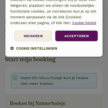
Weigeren, plaatsen we alleen de noodzakelijke
Bekijk alles
functionele cookies. Je voorkeuren kun je op elk
moment aanpassen via de link (Cookies)
Stel een vraag
onderaan elke pagina, of klik hier:
Cookie beleid
Neem contact op met de verhuurder van het
natuurhuisje
WEIGEREN
ACCEPTEREN
Stuur een bericht
COOKIE INSTELLINGEN
Start mijn boeking
Strikt
Prestatie
Targeting
noodzakelijk
Oeps! Dit natuurhuisje kun je helaas
Functioneel
niet meer boeken.
Boeken bij Natuurhuisje