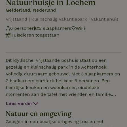
Natuurhuisje in Lochem
Gelderland, Nederland
Vrijstaand | Kleinschalig vakantiepark | Vakantiehuis
6 personen
3 slaapkamers
WiFi
Huisdieren toegestaan
Dit idyllische, vrijstaande boshuis staat op een
gezellig en kleinschalig park in de Achterhoek!
Volledig duurzaam gebouwd. Met 3 slaapkamers en
2 badkamers comfortabel voor 6 personen. Een
heerlijke keuken en woonkamer, eindeloze
momenten aan de tafel met vrienden en familie.
Kletsen, eten, drinken, spelletjes of heerlijk een boek
Lees verder
lezen. En dan hebben we het nog niet over buiten
Natuur en omgeving
gehad. In de tuin staat een gezellige kleine
houtbrander voor warmte bij een gezellig (klein)
Gelegen in een bosrijke omgeving tussen het