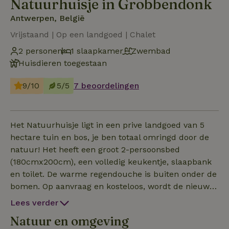
Natuurhuisje in Grobbendonk
Antwerpen, België
Vrijstaand | Op een landgoed | Chalet
2 personen
1 slaapkamer
Zwembad
Huisdieren toegestaan
9/10
5/5
7 beoordelingen
Het Natuurhuisje ligt in een prive landgoed van 5
hectare tuin en bos, je ben totaal omringd door de
natuur! Het heeft een groot 2-persoonsbed
(180cmx200cm), een volledig keukentje, slaapbank
en toilet. De warme regendouche is buiten onder de
bomen. Op aanvraag en kosteloos, wordt de nieuwe
sauna warm gestookt met hout. Voel je ook vrij om
Lees verder
zelf de sauna aan te maken en/of een duik in het
Natuur en omgeving
zwembad te nemen. De sauna en het zwembad zijn