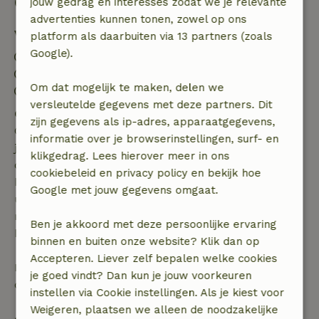
Goed om te weten
jouw gedrag en interesses zodat we je relevante
advertenties kunnen tonen, zowel op ons
Verblijfdetails
platform als daarbuiten via 13 partners (zoals
Google).
Inchecken: 15:00- 22:00
Uitchecken: 07:00- 11:00
Om dat mogelijk te maken, delen we
Vuurwerkvrije omgeving
versleutelde gegevens met deze partners. Dit
Gratis annuleren binnen 7 dagen
zijn gegevens als ip-adres, apparaatgegevens,
Gratis annuleren binnen 7 dagen na bevestiging van
informatie over je browserinstellingen, surf- en
je boeking, bij een boekingsaanvraag meer dan 28
klikgedrag. Lees hierover meer in ons
dagen voor aanvang. Bij een boeking met aanvang
cookiebeleid en privacy policy en bekijk hoe
binnen 28 dagen geldt gratis annuleren binnen 24
Google met jouw gegevens omgaat.
uur. Bij annulering binnen gestelde periode heb je
recht op volledige terugbetaling van het
Ben je akkoord met deze persoonlijke ervaring
boekingsbedrag.
binnen en buiten onze website? Klik dan op
Accepteren. Liever zelf bepalen welke cookies
Daarna krijg je een deel van de reissom en 100% van
je goed vindt? Dan kun je jouw voorkeuren
de borg terugbetaald:
instellen via Cookie instellingen. Als je kiest voor
Weigeren, plaatsen we alleen de noodzakelijke
• tot 42 dagen voor aankomst: 70% terugbetaald