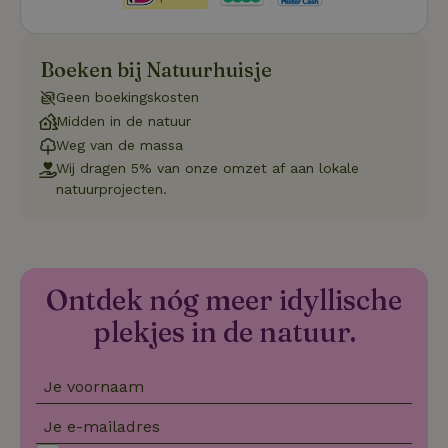
do
Sc
se
co
va
Boeken bij Natuurhuisje
on
co
Geen boekingskosten
va
Sc
Midden in de natuur
no
co
Weg van de massa
we
Wij dragen 5% van onze omzet af aan lokale
VISITOR_PRIVACY_METADATA
YouTube
5 maanden
De
natuurprojecten.
.youtube.com
4 weken
wo
o
to
de
pr
vo
in
Ontdek nóg meer idyllische
si
He
plekjes in de natuur.
ge
to
de
be
ve
Je voornaam
pr
in
hu
Je e-mailadres
w