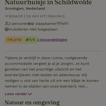
Natuurhuisje in Schildwolde
Groningen, Nederland
Vrijstaand | Op een erf | Boerderij
2 personen
1 slaapkamer
WiFi
Huisdieren niet toegestaan
9,3/10
5/5
3 beoordelingen
Tijdens je verblijf in deze ruime, rustgevende
accommodatie vergeet je al je zorgen. Je kunt
genieten van het prachtige uitzicht en het
boerderijleven met koeien en akkerbouw. Wij
nodigen u ook van harte uit om een kijkje te komen
nemen in de stallen van onze boerderij. Het
appartement bevindt zich boven in de stroschuur
Lees verder
van de boerderij, welke midden in het prachtige
Natuur en omgeving
natuurgebied 'T Roegwold ligt. Vanaf de trap van het