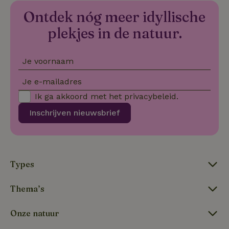
Ontdek nóg meer idyllische
VISITOR_PRIVACY_METADATA
YouTube
5 maanden
De
.youtube.com
4 weken
wo
o
plekjes in de natuur.
to
de
pr
vo
Je voornaam
in
si
He
Je e-mailadres
ge
to
Ik ga akkoord met het
privacybeleid
.
de
be
Inschrijven nieuwsbrief
ve
pr
in
hu
w
ge
to
Types
se
Thema’s
Naam
Aanbieder
/
Domein
Verval
Onze natuur
Aanbieder
/
Naam
Vervaldatum
Omschrijving
_nhft_user-create-account
www.natuurhuisje.be
Sess
Domein