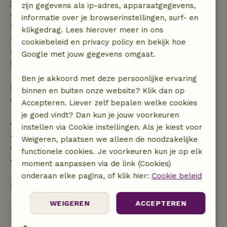
je boeking, bij een boekingsaanvraag meer dan 28
zijn gegevens als ip-adres, apparaatgegevens,
dagen voor aanvang. Bij een boeking met aanvang
informatie over je browserinstellingen, surf- en
binnen 28 dagen geldt gratis annuleren binnen 24
klikgedrag. Lees hierover meer in ons
uur. Bij annulering binnen gestelde periode heb je
cookiebeleid en privacy policy en bekijk hoe
recht op volledige terugbetaling van het
Google met jouw gegevens omgaat.
boekingsbedrag.
Ben je akkoord met deze persoonlijke ervaring
Daarna krijg je een deel van de reissom en 100% van
binnen en buiten onze website? Klik dan op
de borg terugbetaald:
Accepteren. Liever zelf bepalen welke cookies
je goed vindt? Dan kun je jouw voorkeuren
• tot 42 dagen voor aankomst: 70% terugbetaald
instellen via Cookie instellingen. Als je kiest voor
• 42–28 dagen voor aankomst: 40% terugbetaald
Weigeren, plaatsen we alleen de noodzakelijke
• 28 dagen tot de aankomstdag: 10% terugbetaald
functionele cookies. Je voorkeuren kun je op elk
• op de aankomstdag of later: geen terugbetaling
moment aanpassen via de link (Cookies)
onderaan elke pagina, of klik hier:
Cookie beleid
Bekijk alles
WEIGEREN
ACCEPTEREN
Duurzaamheid