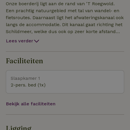
appartement kunt u het water van het Roegwold
Onze boerderij ligt aan de rand van 'T Roegwold.
zien liggen. Het appartement is erg ruim opgezet en
Een prachtig natuurgebied met tal van wandel- en
is volledig privé. Er is een keuken met keukengerei
fietsroutes. Daarnaast ligt het afwateringskanaal ook
aanwezig. Daarnaast zijn de woonkamer en
langs de accommodatie. Dit kanaal gaat richting het
slaapkamer erg ruim en comfortabel. Er is een privé
Schildmeer, welke dus ook op zeer korte afstand
terras met prachtig uitzicht over de weilanden.
van het appartement ligt. Met de auto bent u in 15
Lees verder
minuten in de stad Groningen. Maar ook het
Slochterbos en de Fraeylemaborg zijn aan te raden.
Deze liggen op 5 minuten rijden vanaf ons
Faciliteiten
appartement. De hangende keukens in Appingedam
of de Waddenzeedijk in Delfzijl zijn ook een aanrader.
Slaapkamer 1
2-pers. bed (1x)
Bekijk alle faciliteiten
Ligging