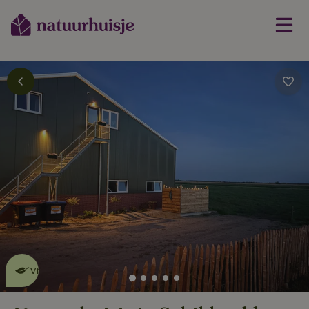
Dit natuurhuisje is eco-
vriendelijk
lees meer