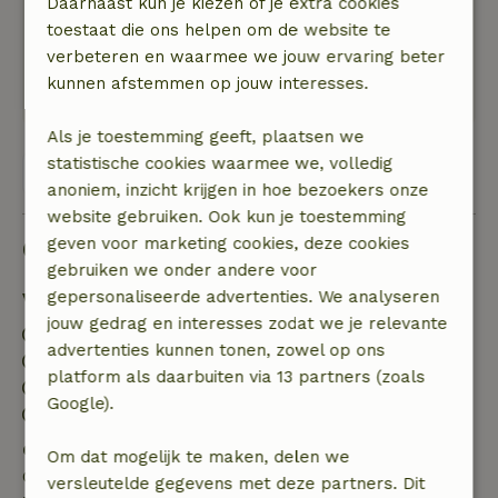
Daarnaast kun je kiezen of je extra cookies
goede airco units.
toestaat die ons helpen om de website te
In de buurt vind je mooie wandelpaden, het
verbeteren en waarmee we jouw ervaring beter
huisje is omringd door weilanden en een rivier.
kunnen afstemmen op jouw interesses.
Heerlijk rustig!
Als je toestemming geeft, plaatsen we
statistische cookies waarmee we, volledig
Bekijk alle 3 beoordelingen
anoniem, inzicht krijgen in hoe bezoekers onze
website gebruiken. Ook kun je toestemming
Goed om te weten
geven voor marketing cookies, deze cookies
gebruiken we onder andere voor
gepersonaliseerde advertenties. We analyseren
Verblijfdetails
jouw gedrag en interesses zodat we je relevante
Inchecken: 15:00- 22:00
advertenties kunnen tonen, zowel op ons
Uitchecken: 07:00- 11:00
platform als daarbuiten via 13 partners (zoals
Contactloos verblijf mogelijk
Google).
Vuurwerkvrije omgeving
Gratis annuleren binnen 7 dagen
Om dat mogelijk te maken, delen we
Gratis annuleren binnen 7 dagen na bevestiging van
versleutelde gegevens met deze partners. Dit