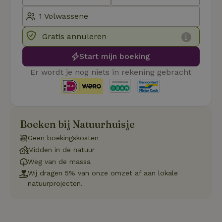
_pinterest_ct_ua
Pinterest Inc.
1 jaar
De
.ct.pinterest.com
wo
re
Pi
Gratis annuleren
Ma
_tt_enable_cookie
.natuurhuisje.be
3 maanden
De
Start mijn boeking
wo
o
Er wordt je nog niets in rekening gebracht
vo
de
be
ge
co
we
on
Boeken bij Natuurhuisje
CookieScriptConsent
CookieScript
4 weken 2
De
Google
.natuurhuisje.be
dagen
wo
Geen boekingskosten
Privacy Policy
do
Midden in de natuur
Sc
se
Weg van de massa
co
va
Wij dragen 5% van onze omzet af aan lokale
on
natuurprojecten.
co
va
Sc
no
co
we