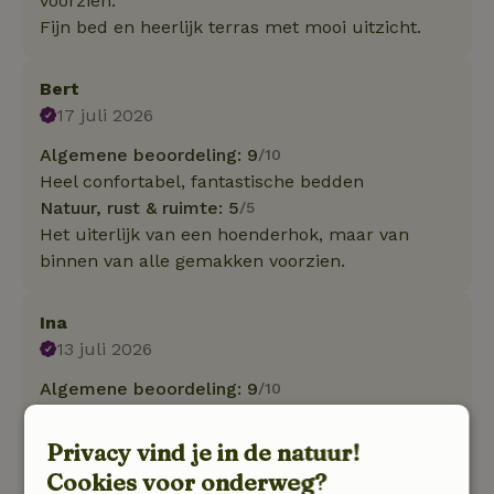
voorzien.
Fijn bed en heerlijk terras met mooi uitzicht.
Bert
17 juli 2026
Algemene beoordeling: 9
/10
Heel confortabel, fantastische bedden
Natuur, rust & ruimte: 5
/5
Het uiterlijk van een hoenderhok, maar van
binnen van alle gemakken voorzien.
Ina
13 juli 2026
Algemene beoordeling: 9
/10
Het huisje ligt in Varssel in de mooie achterhoek
in Gelderland vlakbij Hengelo en andere mooie
Privacy vind je in de natuur!
dorpjes. Als je van rust houdt en in ons geval
Cookies voor onderweg?