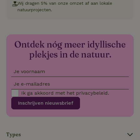
va
Wij dragen 5% van onze omzet af aan lokale
Sc
natuurprojecten.
no
co
we
VISITOR_PRIVACY_METADATA
YouTube
5 maanden
De
.youtube.com
4 weken
wo
o
to
Ontdek nóg meer idyllische
de
pr
plekjes in de natuur.
vo
in
si
He
Je voornaam
ge
to
de
Je e-mailadres
be
ve
Ik ga akkoord met het
privacybeleid
.
pr
in
Inschrijven nieuwsbrief
hu
w
ge
to
se
Types