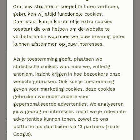
van fietsen ben je hier zeker aan het goede
Om jouw struintocht soepel te laten verlopen,
adres. Wij hebben hier 4 fantastische dagen
gebruiken wij altijd functionele cookies.
gehad.
Daarnaast kun je kiezen of je extra cookies
Natuur, rust & ruimte: 4
/5
toestaat die ons helpen om de website te
Wij werden zeer vriendelijk ontvangen door de
verbeteren en waarmee we jouw ervaring beter
gastvrouw met 6 eitjes. Het huisje is rustig
kunnen afstemmen op jouw interesses.
gelegen langs een doorgaande weg. Binnen is
het huisje zeer sfeervol ingericht en van alle
Als je toestemming geeft, plaatsen we
gemakken voorzien. Je kunt er heerlijk buiten
statistische cookies waarmee we, volledig
zitten onder de mooie overkapping. Al met al
anoniem, inzicht krijgen in hoe bezoekers onze
een heerlijke plek om te verblijven.
website gebruiken. Ook kun je toestemming
geven voor marketing cookies, deze cookies
gebruiken we onder andere voor
Bekijk alle 20 beoordelingen
gepersonaliseerde advertenties. We analyseren
jouw gedrag en interesses zodat we je relevante
Goed om te weten
advertenties kunnen tonen, zowel op ons
platform als daarbuiten via 13 partners (zoals
Verblijfdetails
Google).