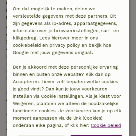
Inchecken: 15:00- 20:00
Om dat mogelijk te maken, delen we
Uitchecken: 07:00- 11:00
versleutelde gegevens met deze partners. Dit
Contactloos verblijf mogelijk
zijn gegevens als ip-adres, apparaatgegevens,
Gratis annuleren binnen 7 dagen
informatie over je browserinstellingen, surf- en
Gratis annuleren binnen 7 dagen na bevestiging van
klikgedrag. Lees hierover meer in ons
je boeking, bij een boekingsaanvraag meer dan 28
cookiebeleid en privacy policy en bekijk hoe
dagen voor aanvang. Bij een boeking met aanvang
Google met jouw gegevens omgaat.
binnen 28 dagen geldt gratis annuleren binnen 24
uur. Bij annulering binnen gestelde periode heb je
Ben je akkoord met deze persoonlijke ervaring
recht op volledige terugbetaling van het
binnen en buiten onze website? Klik dan op
boekingsbedrag.
Accepteren. Liever zelf bepalen welke cookies
je goed vindt? Dan kun je jouw voorkeuren
Daarna krijg je een deel van de reissom en 100% van
instellen via Cookie instellingen. Als je kiest voor
de borg terugbetaald:
Weigeren, plaatsen we alleen de noodzakelijke
functionele cookies. Je voorkeuren kun je op elk
• tot 42 dagen voor aankomst: 70% terugbetaald
moment aanpassen via de link (Cookies)
• 42–28 dagen voor aankomst: 40% terugbetaald
onderaan elke pagina, of klik hier:
Cookie beleid
• 28 dagen tot de aankomstdag: 10% terugbetaald