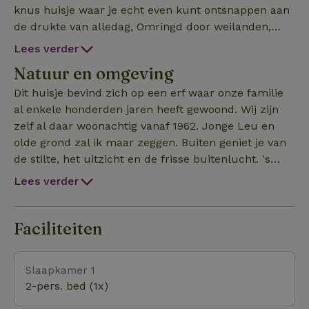
knus huisje waar je echt even kunt ontsnappen aan
de drukte van alledag, Omringd door weilanden,
groen en het karakteristieke Achterhoekse
Lees verder
landschap is dit de perfecte plek voor rustzoekers,
Natuur en omgeving
natuurliefhebbers en levensgenieters. Het
natuurhuisje ademt charme en gezelligheid. Zodra
Dit huisje bevind zich op een erf waar onze familie
je binnenstapt voel je de warme, huislijke sfeer. Of je
al enkele honderden jaren heeft gewoond. Wij zijn
nu komt voor een romantisch weekendje weg, een
zelf al daar woonachtig vanaf 1962. Jonge Leu en
paar dagen onthaasten of als uitvalbasis om de
olde grond zal ik maar zeggen. Buiten geniet je van
achterhoek te verkennen, hier kom je helemaal tot
de stilte, het uitzicht en de frisse buitenlucht. 's
jezelf. In de ruime keuken zijn voldoende middelen
Ochtends wordt je wakker met het geluid van de
Lees verder
om zelf een maaltijd te kunnen bereiden. De
vogels, en 's avonds kun je ontspannen terwijl de
verwarming is middels een Airco/verwarming en/of
zon ondergaat achter de weilanden. De omgeving
een houtkachel, 1 mand hout is aanwezig.
nodigt uit tot wandelen, fietsen en het ontdekken
Faciliteiten
Beddengoed, handdoeken en washandjes zijn aanwezig
van pittoreske dorpjes, kastelen en boerderijen in de
regio. De streek heeft een perfecte balans tussen
Slaapkamer 1
recreatie, sport en het boerenleven. Af en toe zal
2-pers. bed (1x)
een trekker over de weg rijden voor onderhoud en
landbouwwerkzaamheden. Op loopafstand is