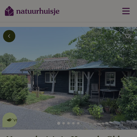
Dit natuurhuisje is eco-
vriendelijk
lees meer