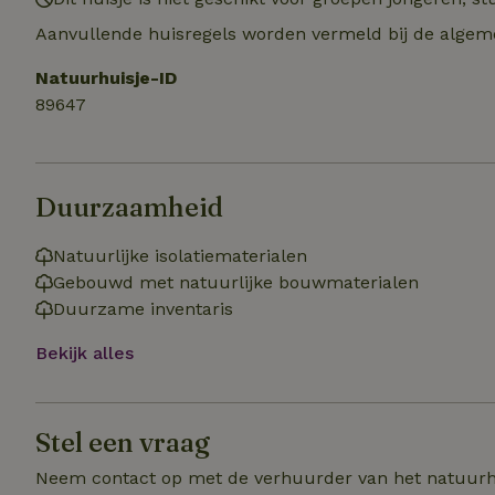
Naam
Naam
Aanvullende huisregels worden vermeld bij de algeme
_nhft_user-creat
Naam
_ga
Natuurhuisje-ID
FPID
_nhftconstraint_s
89647
lowest-price
_uetsid
_nhft_safety-depo
Duurzaamheid
_ga_JRK1QL37RY
_uetvid
_nhftconstraint_p
Natuurlijke isolatiematerialen
policy
_ttp
Gebouwd met natuurlijke bouwmaterialen
_nhftconstraint_s
Duurzame inventaris
deposit-refund
uid
Bekijk alles
_ttp
_nhft_privacy-pol
FPAU
Stel een vraag
IDE
ar_debug
Neem contact op met de verhuurder van het natuurh