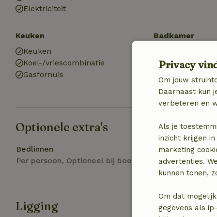
Elektriciteit
Keuken
Badkamer
Keuken
Sanitaire voor
Privacy vin
Koel-/vriescombinatie
Toilet
Gasfornuis
Om jouw struinto
Daarnaast kun je
verbeteren en w
Optionele extra's
Als je toestemm
inzicht krijgen
Bedlinnen
marketing cooki
Per persoon, Optioneel bij boeking
advertenties. W
kunnen tonen, zo
Om dat mogelijk
Ligging
gegevens als ip-