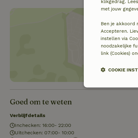
klikgedrag. Lees
met jouw gegev
Ben je akkoord 
Accepteren. Lie
instellen via Co
Toon 
noodzakelijke f
link (Cookies) o
COOKIE INS
Strikt noodzak
Goed om te weten
Verblijfdetails
Inchecken: 16:00- 22:00
Uitchecken: 07:00- 10:00