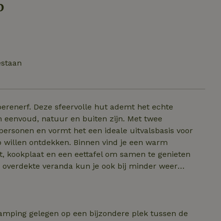
p
estaan
erenerf. Deze sfeervolle hut ademt het echte
n eenvoud, natuur en buiten zijn. Met twee
ersonen en vormt het een ideale uitvalsbasis voor
n. Binnen vind je een warm
, kookplaat en een eettafel om samen te genieten
e overdekte veranda kun je ook bij minder weer
ut is eenvoudig maar compleet, en je maakt gebruik van
heden en een wasmachine. Of je nu een paar
 Camper Elfstedentocht, Hooiberghut Altena biedt een
uitenleven.
amping gelegen op een bijzondere plek tussen de