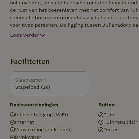
bollenvelden, op slechts enkele minuten loopafstand van de 
de rust van het boerenleven met het comfort van rui
sfeervolle huuraccommodaties zoals hooiberghutten, e
voor twee personen. De ligging tussen Julianadorp a
lange wandelingen door geurige natuur, fietstochten 
Lees verder
kust. Gasten kunnen ongestoord genieten van de ruimt
Boerencamping Duinzoomhoeve om bekend staat, en er 
vakantie compleet te maken.
Faciliteiten
Slaapkamer 1
Stapelbed (2x)
Basisvoorzieningen
Buiten
Internettoegang (WiFi)
Tuin
Internet
Tuinmeubilair
Verwarming (elektrisch)
Terras
Drinkwater