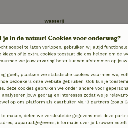
Wasserij
zieningen
Wasmachine
d je in de natuur! Cookies voor onderweg?
(gemeenschappelijk)
Wasdroger
cht soepel te laten verlopen, gebruiken wij altijd functionele
(gemeenschappelijk)
 kiezen of je extra cookies toestaat die ons helpen om de w
aarmee we jouw ervaring beter kunnen afstemmen op jouw 
ing geeft, plaatsen we statistische cookies waarmee we, vol
 in hoe bezoekers onze website gebruiken. Ook kun je toeste
€ 10,00
es, deze cookies gebruiken we onder andere voor gepersona
e analyseren jouw gedrag en interesses zodat we je relevant
wel op ons platform als daarbuiten via 13 partners (zoals G
 te maken, delen we versleutelde gegevens met deze partners
adres, apparaatgegevens, informatie over je browserinstelli