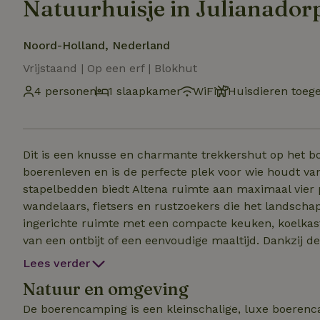
Natuurhuisje in Julianador
Noord-Holland, Nederland
Vrijstaand | Op een erf | Blokhut
4 personen
1 slaapkamer
WiFi
Huisdieren toeg
Dit is een knusse en charmante trekkershut op het bo
boerenleven en is de perfecte plek voor wie houdt va
stapelbedden biedt Altena ruimte aan maximaal vier p
wandelaars, fietsers en rustzoekers die het landschap willen ontdekke
ingerichte ruimte met een compacte keuken, koelkast
van een ontbijt of een eenvoudige maaltijd. Dankzij d
heerlijk buiten zitten en uitkijken over het erf. De h
Lees verder
alle faciliteiten van de camping, zoals douches, afwasgelegen
Natuur en omgeving
dagen wilt onthaasten of op doorreis bent tijdens de
comfortabel verblijf midden in het Noord-Hollandse b
De boerencamping is een kleinschalige, luxe boerenc