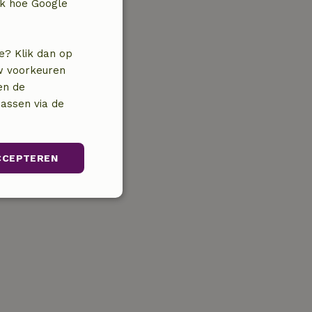
jk hoe Google
e? Klik dan op
uw voorkeuren
en de
assen via de
CCEPTEREN
unctioneel