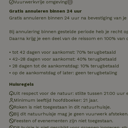
Vuurwerkvrije omgeving
Strikt noodzakelijk
accountbeheer. De w
Gratis annuleren binnen 24 uur
Gratis annuleren binnen 24 uur na bevestiging van je
Naam
_pinterest_ct_ua
Bij annulering binnen gestelde periode heb je recht o
Daarna krijg je een deel van de reissom en 100% van 
_tt_enable_cookie
• tot 42 dagen voor aankomst: 70% terugbetaald
• 42–28 dagen voor aankomst: 40% terugbetaald
CookieScriptCons
• 28 dagen tot de aankomstdag: 10% terugbetaald
• op de aankomstdag of later: geen terugbetaling
Huisregels
VISITOR_PRIVACY
Uit respect voor de natuur: stilte tussen 21:00 uur 
Minimum leeftijd hoofdboeker: 21 jaar.
Roken is niet toegestaan in dit natuurhuisje.
Bij dit natuurhuisje mag je geen vuurwerk afsteken
Feesten of evenementen zijn niet toegestaan.
Dit huisje is niet geschikt voor groepen jongeren, 