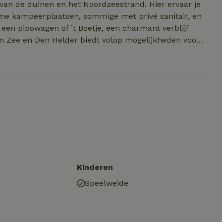
duinen en het Noordzeestrand. Hier ervaar je
me kampeerplaatsen, sommige met privé sanitair, en
en pipowagen of ’t Boetje, een charmant verblijf
an Zee en Den Helder biedt volop mogelijkheden voor
naar historische locaties en ontspannen dagen aan de
e, de frisse zeelucht en de gastvrije sfeer waar
zijn leuke activiteiten voor jong en oud om de
Kinderen
Speelweide