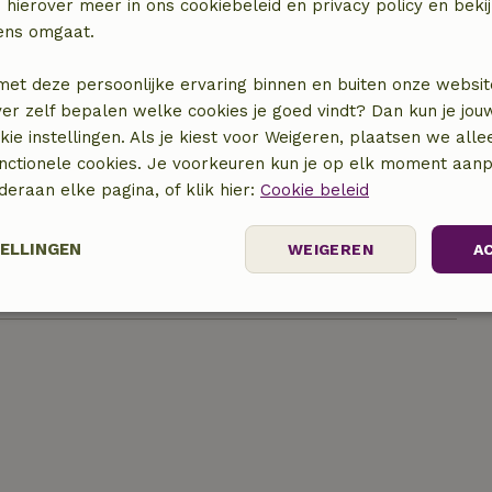
 hierover meer in ons cookiebeleid en privacy policy en beki
ens omgaat.
met deze persoonlijke ervaring binnen en buiten onze websit
ver zelf bepalen welke cookies je goed vindt? Dan kun je jo
okie instellingen. Als je kiest voor Weigeren, plaatsen we alle
locatie
unctionele cookies. Je voorkeuren kun je op elk moment aanp
nderaan elke pagina, of klik hier:
Cookie beleid
TELLINGEN
WEIGEREN
A
elijk
Prestatie
Targeting
F
Strikt noodzakelijk
Prestatie
Targeting
Functioneel