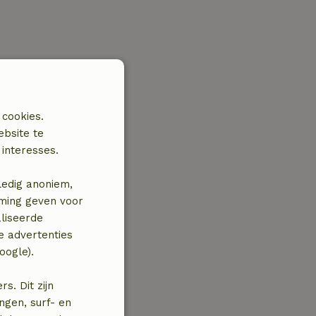
 cookies.
ebsite te
interesses.
ledig anoniem,
mming geven voor
liseerde
e advertenties
oogle).
. Dit zijn
ngen, surf- en