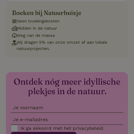
zonder de strikt noodzakelijke cookies.
Aanbieder
/
Boeken bij Natuurhuisje
Naam
Vervaldatum
Om
Domein
Geen boekingskosten
_pinterest_ct_ua
Pinterest Inc.
1 jaar
De
.ct.pinterest.com
wo
Midden in de natuur
re
Weg van de massa
Pi
Ma
Wij dragen 5% van onze omzet af aan lokale
_tt_enable_cookie
.natuurhuisje.be
3 maanden
De
natuurprojecten.
wo
o
vo
de
be
ge
co
Ontdek nóg meer idyllische
we
on
plekjes in de natuur.
CookieScriptConsent
CookieScript
4 weken 2
De
Google
.natuurhuisje.be
dagen
wo
Privacy Policy
do
Je voornaam
Sc
se
co
Je e-mailadres
va
on
Ik ga akkoord met het
privacybeleid
.
co
va