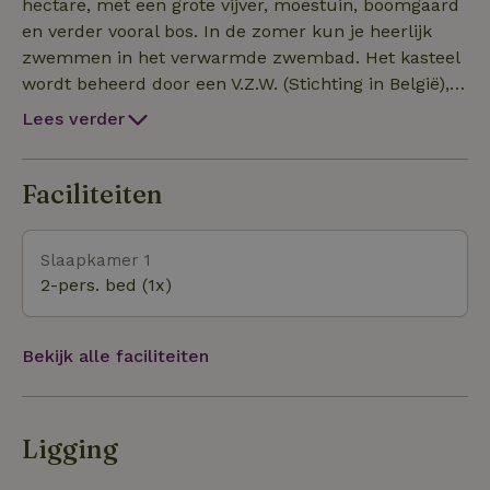
hectare, met een grote vijver, moestuin, boomgaard
en verder vooral bos. In de zomer kun je heerlijk
zwemmen in het verwarmde zwembad. Het kasteel
wordt beheerd door een V.Z.W. (Stichting in België),
en alle inkomsten gaan naar het onderhoud van het
Lees verder
kasteel en de bossen. In de omgeving zijn leuke
uitstapjes te maken. Paira Daiza, verkozen tot beste
natuurpark van Europa, ligt op slechts 14 km
Faciliteiten
afstand. Ook het historische stadje Mons (Bergen) is
maar 10 km verderop.
Slaapkamer 1
2-pers. bed (1x)
Bekijk alle faciliteiten
Ligging