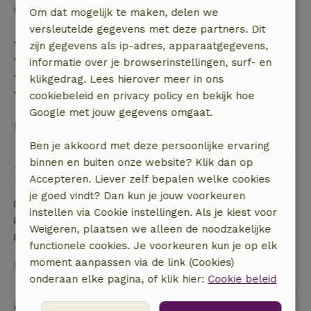
de borg terugbetaald:
Om dat mogelijk te maken, delen we
versleutelde gegevens met deze partners. Dit
• tot 42 dagen voor aankomst: 70% terugbetaald
zijn gegevens als ip-adres, apparaatgegevens,
• 42–28 dagen voor aankomst: 40% terugbetaald
informatie over je browserinstellingen, surf- en
• 28 dagen tot de aankomstdag: 10% terugbetaald
klikgedrag. Lees hierover meer in ons
• op de aankomstdag of later: geen terugbetaling
cookiebeleid en privacy policy en bekijk hoe
Google met jouw gegevens omgaat.
Bekijk alles
Ben je akkoord met deze persoonlijke ervaring
binnen en buiten onze website? Klik dan op
Duurzaamheid
Accepteren. Liever zelf bepalen welke cookies
je goed vindt? Dan kun je jouw voorkeuren
Energie label: Uitgesloten
instellen via Cookie instellingen. Als je kiest voor
Gebouwd met natuurlijke bouwmaterialen
Weigeren, plaatsen we alleen de noodzakelijke
Voedselverspilling is geminimaliseerd
functionele cookies. Je voorkeuren kun je op elk
moment aanpassen via de link (Cookies)
Bekijk alles
onderaan elke pagina, of klik hier:
Cookie beleid
Stel een vraag