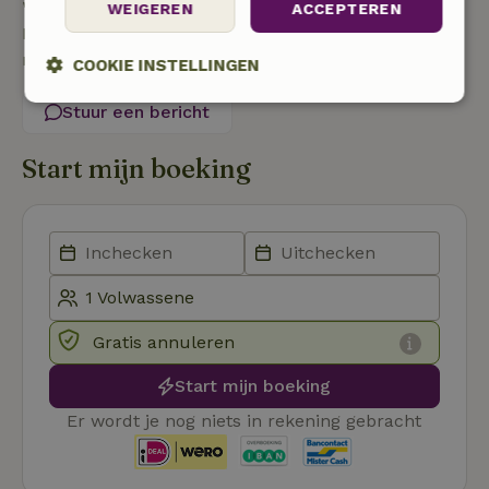
WEIGEREN
ACCEPTEREN
Neem contact op met de verhuurder van het
natuurhuisje
COOKIE INSTELLINGEN
Strikt
Prestatie
Targeting
Stuur een bericht
noodzakelijk
Start mijn boeking
Functioneel
Gratis annuleren
Strikt noodzakelijk
Prestatie
Targeting
Start mijn boeking
Functioneel
Er wordt je nog niets in rekening gebracht
Strikt noodzakelijke cookies maken de kernfunctionaliteiten
van de website mogelijk, zoals gebruikersaanmelding en
accountbeheer. De website kan niet goed worden gebruikt