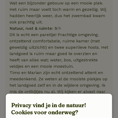
Wat een bijzonder gebouw op een mooie plek.
Het ruim maar voelt toch warm en gezellig. Wij
hadden heerlijk weer, dus het zwembad kwam
ook prachtig uit.
Natuur, rust & ruimte: 5
/5
Dit is echt een pareltje! Prachtige omgeving,
ontzettend comfortabele, ruime kamer (met
geweldig uitzicht!) en twee superlieve hosts. Het
landgoed is ruim maar goed te overzien en
heeft van alles wat; water, bos, uitgestrekte
veldjes en een mooie moestuin.
Timo en Marian zijn echt ontzettend attent en
meedenkend. Ze weten al de mooiste plekjes op
het landgoed zelf en in de wijdere omgeving. Ik
mis de ontbijtjes nu al. Wij kijken er alvast naar
uit om nog een keertje te komen.
Privacy vind je in de natuur!
Cookies voor onderweg?
Bekijk 1 beoordeling