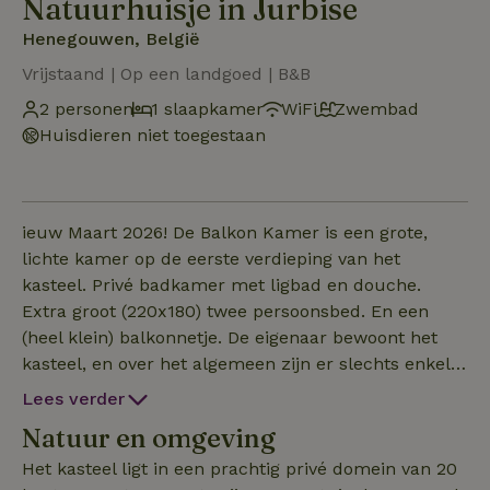
Natuurhuisje in Jurbise
Henegouwen, België
Vrijstaand | Op een landgoed | B&B
2 personen
1 slaapkamer
WiFi
Zwembad
Huisdieren niet toegestaan
ieuw Maart 2026! De Balkon Kamer is een grote,
lichte kamer op de eerste verdieping van het
kasteel. Privé badkamer met ligbad en douche.
Extra groot (220x180) twee persoonsbed. En een
(heel klein) balkonnetje. De eigenaar bewoont het
kasteel, en over het algemeen zijn er slechts enkele
mensen. De sfeer is informeel. Ideaal voor mensen
Lees verder
die op zoek zijn naar een rustige, informele
Natuur en omgeving
omgeving. Ontbijt inbegrepen.
Het kasteel ligt in een prachtig privé domein van 20