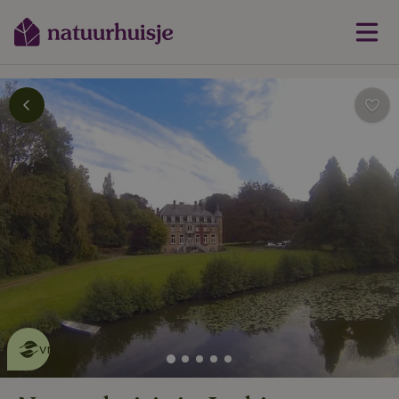
Dit natuurhuisje is eco-
vriendelijk
lees meer