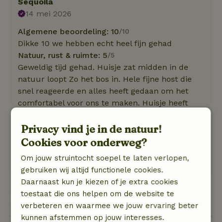
Sequoila
14 mei 2026
Algemene beoordeling: 10
/10
Dikke 10 we hebben echt heel fijn gehad
Natuur, rust & ruimte: 5
/5
Geweldig tijd gehad. Huisje zat midden in de
natuur loopt Zo het bos in. Hele fijne host die
snel reageerde en alles heeft gedaan om het
comfortabel voor ons te maken. Huisje heeft
alles wat je nodig hebt genoeg ruimte en fijne
keuken ondanks dat wij slecht weer hadden
Privacy vind je in de natuur!
hebben we alsnog super veel genoten ook in de
Cookies voor onderweg?
regen kan je heerlijk buiten zitten onder een
Om jouw struintocht soepel te laten verlopen,
dakje.
gebruiken wij altijd functionele cookies.
Daarnaast kun je kiezen of je extra cookies
toestaat die ons helpen om de website te
Bekijk alle 2 beoordelingen
verbeteren en waarmee we jouw ervaring beter
kunnen afstemmen op jouw interesses.