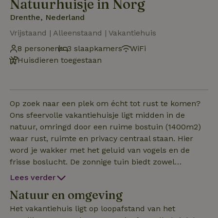
Natuurhuisje in Norg
Drenthe, Nederland
Vrijstaand | Alleenstaand | Vakantiehuis
8 personen
3 slaapkamers
WiFi
Huisdieren toegestaan
Op zoek naar een plek om écht tot rust te komen?
Ons sfeervolle vakantiehuisje ligt midden in de
natuur, omringd door een ruime bostuin (1400m2)
waar rust, ruimte en privacy centraal staan. Hier
word je wakker met het geluid van vogels en de
frisse boslucht. De zonnige tuin biedt zowel
heerlijke zonplekjes als rijke schaduw onder de
Lees verder
bomen. Een perfecte plek om te ontspannen met
Natuur en omgeving
een boek, samen te eten of ’s avonds bij het vuur te
genieten van de stilte van de natuur. Huisdieren zijn
Het vakantiehuis ligt op loopafstand van het