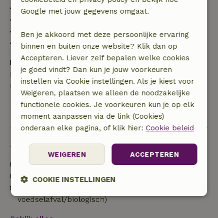
• tot 42 dagen voor aankomst: 70% terugbetaald
Google met jouw gegevens omgaat.
• 42–28 dagen voor aankomst: 40% terugbetaald
• 28 dagen tot de aankomstdag: 10% terugbetaald
Ben je akkoord met deze persoonlijke ervaring
• op de aankomstdag of later: geen terugbetaling
binnen en buiten onze website? Klik dan op
Accepteren. Liever zelf bepalen welke cookies
Borg
je goed vindt? Dan kun je jouw voorkeuren
Een borg van € 300,00 is van toepassing. Je wordt
instellen via Cookie instellingen. Als je kiest voor
terugbetaald na het uitchecken.
Weigeren, plaatsen we alleen de noodzakelijke
functionele cookies. Je voorkeuren kun je op elk
Bekijk alles
moment aanpassen via de link (Cookies)
onderaan elke pagina, of klik hier:
Cookie beleid
Duurzaamheid
WEIGEREN
ACCEPTEREN
Energie label: D
Voedselverspilling is geminimaliseerd
COOKIE INSTELLINGEN
Afval scheiden (glas, papier, plastic,
voedselafval/biologisch)
Strikt
Prestatie
Targeting
noodzakelijk