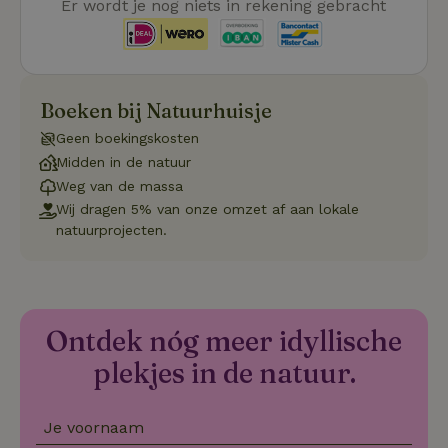
Er wordt je nog niets in rekening gebracht
_tt_enable_cookie
.natuurhuisje.be
3 maanden
De
wo
o
vo
de
be
Boeken bij Natuurhuisje
ge
co
we
Geen boekingskosten
on
Midden in de natuur
CookieScriptConsent
CookieScript
4 weken 2
De
Google
Weg van de massa
.natuurhuisje.be
dagen
wo
Privacy Policy
do
Wij dragen 5% van onze omzet af aan lokale
Sc
natuurprojecten.
se
co
va
on
co
va
Sc
Ontdek nóg meer idyllische
no
co
we
plekjes in de natuur.
VISITOR_PRIVACY_METADATA
YouTube
5 maanden
De
.youtube.com
4 weken
wo
o
Je voornaam
to
de