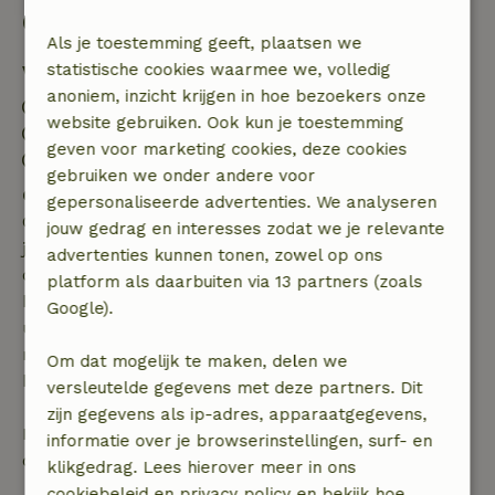
Goed om te weten
Als je toestemming geeft, plaatsen we
statistische cookies waarmee we, volledig
Verblijfdetails
anoniem, inzicht krijgen in hoe bezoekers onze
Inchecken: 13:00- 23:59
website gebruiken. Ook kun je toestemming
Uitchecken: 07:00- 11:00
geven voor marketing cookies, deze cookies
Contactloos verblijf mogelijk
gebruiken we onder andere voor
Gratis annuleren binnen 7 dagen
gepersonaliseerde advertenties. We analyseren
Gratis annuleren binnen 7 dagen na bevestiging van
jouw gedrag en interesses zodat we je relevante
je boeking, bij een boekingsaanvraag meer dan 28
advertenties kunnen tonen, zowel op ons
dagen voor aanvang. Bij een boeking met aanvang
platform als daarbuiten via 13 partners (zoals
binnen 28 dagen geldt gratis annuleren binnen 24
Google).
uur. Bij annulering binnen gestelde periode heb je
recht op volledige terugbetaling van het
Om dat mogelijk te maken, delen we
boekingsbedrag.
versleutelde gegevens met deze partners. Dit
zijn gegevens als ip-adres, apparaatgegevens,
Daarna krijg je een deel van de reissom en 100% van
informatie over je browserinstellingen, surf- en
de borg terugbetaald:
klikgedrag. Lees hierover meer in ons
cookiebeleid en privacy policy en bekijk hoe