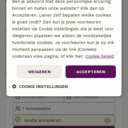
Natuurlijke isolatiematerialen
Ben je akkoord met deze persoonlijke ervaring
binnen en buiten onze website? Klik dan op
Bekijk alles
Accepteren. Liever zelf bepalen welke cookies
je goed vindt? Dan kun je jouw voorkeuren
Stel een vraag
instellen via Cookie instellingen. Als je kiest voor
Weigeren, plaatsen we alleen de noodzakelijke
Neem contact op met de verhuurder van het
functionele cookies. Je voorkeuren kun je op elk
natuurhuisje
moment aanpassen via de link (Cookies)
onderaan elke pagina, of klik hier:
Cookie beleid
Stuur een bericht
WEIGEREN
ACCEPTEREN
Start mijn boeking
COOKIE INSTELLINGEN
Strikt
Prestatie
Targeting
noodzakelijk
Gratis annuleren
Functioneel