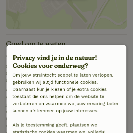
Goed om te weten
Privacy vind je in de natuur!
Verblijfdetails
Cookies voor onderweg?
Inchecken: 15:00- 22:00
Uitchecken: 05:00- 10:00
Om jouw struintocht soepel te laten verlopen,
Vuurwerkvrije omgeving
gebruiken wij altijd functionele cookies.
Daarnaast kun je kiezen of je extra cookies
Gratis annuleren binnen 7 dagen
toestaat die ons helpen om de website te
Gratis annuleren binnen 7 dagen na bevestiging van
verbeteren en waarmee we jouw ervaring beter
je boeking, bij een boekingsaanvraag meer dan 28
kunnen afstemmen op jouw interesses.
dagen voor aanvang. Bij een boeking met aanvang
binnen 28 dagen geldt gratis annuleren binnen 24
Als je toestemming geeft, plaatsen we
uur. Bij annulering binnen gestelde periode heb je
statistische cookies waarmee we, volledig
recht op volledige terugbetaling van het