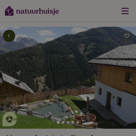
Dit natuurhuisje is eco-
vriendelijk
lees meer