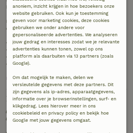
anoniem, inzicht krijgen in hoe bezoekers onze
boekingsbedrag.
website gebruiken. Ook kun je toestemming
geven voor marketing cookies, deze cookies
Daarna krijg je een deel van de reissom en 100% van
gebruiken we onder andere voor
de borg terugbetaald:
gepersonaliseerde advertenties. We analyseren
jouw gedrag en interesses zodat we je relevante
• tot 42 dagen voor aankomst: 70% terugbetaald
advertenties kunnen tonen, zowel op ons
• 42–28 dagen voor aankomst: 40% terugbetaald
platform als daarbuiten via 13 partners (zoals
• 28 dagen tot de aankomstdag: 10% terugbetaald
Google).
• op de aankomstdag of later: geen terugbetaling
Om dat mogelijk te maken, delen we
Bekijk alles
versleutelde gegevens met deze partners. Dit
zijn gegevens als ip-adres, apparaatgegevens,
Duurzaamheid
informatie over je browserinstellingen, surf- en
klikgedrag. Lees hierover meer in ons
Energie label: A
cookiebeleid en privacy policy en bekijk hoe
Off grid of voorzien van 100% hernieuwbare
Google met jouw gegevens omgaat.
energie