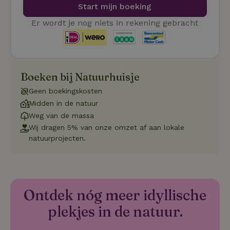
Start mijn boeking
Er wordt je nog niets in rekening gebracht
Strikt noodzakelijk
Prestatie
Targeting
Boeken bij Natuurhuisje
Functioneel
Geen boekingskosten
Strikt noodzakelijke cookies maken de kernfunctionaliteiten
Midden in de natuur
van de website mogelijk, zoals gebruikersaanmelding en
Weg van de massa
accountbeheer. De website kan niet goed worden gebruikt
zonder de strikt noodzakelijke cookies.
Wij dragen 5% van onze omzet af aan lokale
natuurprojecten.
Aanbieder
/
Naam
Vervaldatum
Om
Domein
_pinterest_ct_ua
Pinterest Inc.
1 jaar
De
.ct.pinterest.com
wo
re
Pi
Ontdek nóg meer idyllische
Ma
plekjes in de natuur.
_tt_enable_cookie
.natuurhuisje.be
3 maanden
De
wo
o
vo