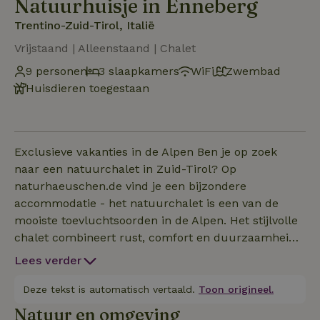
Natuurhuisje in Enneberg
Trentino-Zuid-Tirol, Italië
Vrijstaand | Alleenstaand | Chalet
9 personen
3 slaapkamers
WiFi
Zwembad
Huisdieren toegestaan
Exclusieve vakanties in de Alpen Ben je op zoek
naar een natuurchalet in Zuid-Tirol? Op
naturhaeuschen.de vind je een bijzondere
accommodatie - het natuurchalet is een van de
mooiste toevluchtsoorden in de Alpen. Het stijlvolle
chalet combineert rust, comfort en duurzaamheid.
Op een afgelegen locatie kun je genieten van een
Lees verder
weids uitzicht op de Zuid-Tiroolse bergen - ideaal
voor natuurvakanties, romantische uitjes of
Deze tekst is automatisch vertaald.
Toon origineel.
ontspanning weg van de drukte. Jouw voordelen:
Natuur en omgeving