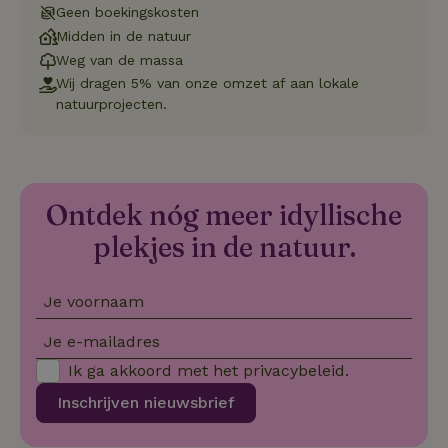
Geen boekingskosten
Strikt noodzakelijk
Prestatie
Targeting
Midden in de natuur
Weg van de massa
Functioneel
Wij dragen 5% van onze omzet af aan lokale
Strikt noodzakelijke cookies maken de kernfunctionaliteiten
natuurprojecten.
van de website mogelijk, zoals gebruikersaanmelding en
accountbeheer. De website kan niet goed worden gebruikt
zonder de strikt noodzakelijke cookies.
Aanbieder
/
Naam
Vervaldatum
Om
Domein
Ontdek nóg meer idyllische
_pinterest_ct_ua
Pinterest Inc.
1 jaar
De
.ct.pinterest.com
wo
plekjes in de natuur.
re
Pi
Ma
Je voornaam
_tt_enable_cookie
.natuurhuisje.be
3 maanden
De
wo
o
Je e-mailadres
vo
de
Ik ga akkoord met het
privacybeleid
.
be
ge
Inschrijven nieuwsbrief
co
we
on