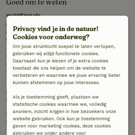
Goed om te weten
Verblijfdetails
Inchecken: 15:00- 20:00
Privacy vind je in de natuur!
Uitchecken: 09:00- 10:00
Cookies voor onderweg?
Vuurwerkvrije omgeving
Om jouw struintocht soepel te laten verlopen,
Gratis annuleren binnen 7 dagen
gebruiken wij altijd functionele cookies.
Gratis annuleren binnen 7 dagen na bevestiging van
Daarnaast kun je kiezen of je extra cookies
je boeking, bij een boekingsaanvraag meer dan 28
toestaat die ons helpen om de website te
dagen voor aanvang. Bij een boeking met aanvang
verbeteren en waarmee we jouw ervaring beter
binnen 28 dagen geldt gratis annuleren binnen 24
kunnen afstemmen op jouw interesses.
uur. Bij annulering binnen gestelde periode heb je
recht op volledige terugbetaling van het
Als je toestemming geeft, plaatsen we
boekingsbedrag.
statistische cookies waarmee we, volledig
anoniem, inzicht krijgen in hoe bezoekers onze
Daarna krijg je een deel van de reissom en 100% van
website gebruiken. Ook kun je toestemming
de borg terugbetaald:
geven voor marketing cookies, deze cookies
gebruiken we onder andere voor