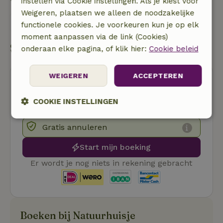
instellen via Cookie instellingen. Als je kiest voor
Weigeren, plaatsen we alleen de noodzakelijke
Stuur een bericht
functionele cookies. Je voorkeuren kun je op elk
moment aanpassen via de link (Cookies)
Start mijn boeking
onderaan elke pagina, of klik hier:
Cookie beleid
WEIGEREN
ACCEPTEREN
COOKIE INSTELLINGEN
Strikt
Prestatie
Targeting
Gratis annuleren
noodzakelijk
Start mijn boeking
Er wordt je nog niets in rekening gebracht
Functioneel
Boeken bij Natuurhuisje