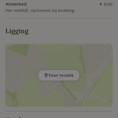
struinen door de stad ke
Kinderbed
€ 5,00
Per verblijf, Optioneel bij boeking
Ligging
Toon locatie