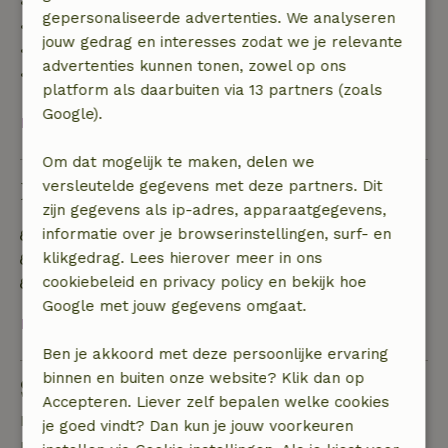
• tot 42 dagen voor aankomst: 70% terugbetaald
gepersonaliseerde advertenties. We analyseren
• 42–28 dagen voor aankomst: 40% terugbetaald
jouw gedrag en interesses zodat we je relevante
• 28 dagen tot de aankomstdag: 10% terugbetaald
advertenties kunnen tonen, zowel op ons
• op de aankomstdag of later: geen terugbetaling
platform als daarbuiten via 13 partners (zoals
Google).
Bekijk alles
Om dat mogelijk te maken, delen we
Duurzaamheid
versleutelde gegevens met deze partners. Dit
zijn gegevens als ip-adres, apparaatgegevens,
informatie over je browserinstellingen, surf- en
Energie label: Uitgesloten
klikgedrag. Lees hierover meer in ons
Gebouwd met natuurlijke bouwmaterialen
cookiebeleid en privacy policy en bekijk hoe
Duurzame inventaris
Google met jouw gegevens omgaat.
Bekijk alles
Ben je akkoord met deze persoonlijke ervaring
binnen en buiten onze website? Klik dan op
Stel een vraag
Accepteren. Liever zelf bepalen welke cookies
Neem contact op met de verhuurder van het
je goed vindt? Dan kun je jouw voorkeuren
natuurhuisje