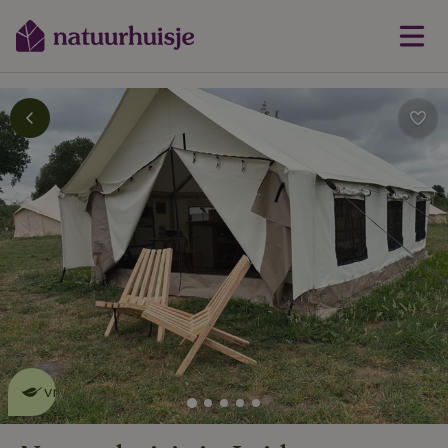
Dit natuurhuisje is eco-
vriendelijk
lees meer