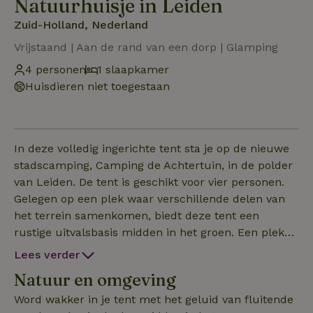
Natuurhuisje in Leiden
Zuid-Holland, Nederland
Vrijstaand | Aan de rand van een dorp | Glamping
4 personen
1 slaapkamer
Huisdieren niet toegestaan
In deze volledig ingerichte tent sta je op de nieuwe
stadscamping, Camping de Achtertuin, in de polder
van Leiden. De tent is geschikt voor vier personen.
Gelegen op een plek waar verschillende delen van
het terrein samenkomen, biedt deze tent een
rustige uitvalsbasis midden in het groen. Een plek
om te vertragen en de omgeving te verkennen. De
Lees verder
naam (De Oever) verwijst naar de overgang tussen
Natuur en omgeving
land en water, een plek waar verschillende
werelden elkaar ontmoeten. Dat idee van verbinding
Word wakker in je tent met het geluid van fluitende