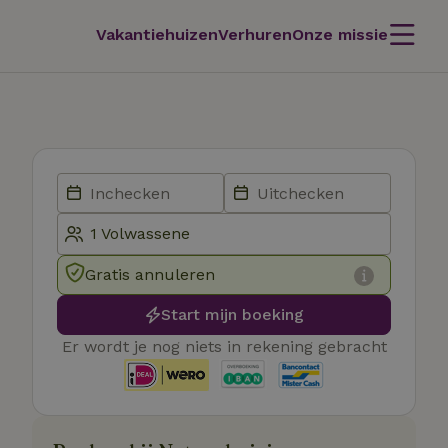
Vakantiehuizen
Verhuren
Onze missie
Gratis annuleren
Start mijn boeking
Er wordt je nog niets in rekening gebracht