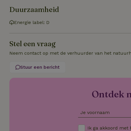
_uetsid
_nhft_safety-depo
Duurzaamheid
_ga_JRK1QL37RY
Energie label: D
_uetvid
_nhftconstraint_p
policy
_ttp
Stel een vraag
_nhftconstraint_s
deposit-refund
uid
Neem contact op met de verhuurder van het natuurh
_ttp
_nhft_privacy-pol
Stuur een bericht
FPAU
IDE
ar_debug
Ontdek nó
__Secure-
ROLLOUT_TOKEN
_fbp
Je voornaam
_nhftconstraint_
calendar
VISITOR_INFO1_LI
Ik ga akkoord met
_nhftconstraint_s