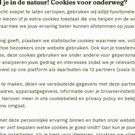
d je in de natuur! Cookies voor onderweg?
cht soepel te laten verlopen, gebruiken wij altijd functionele
Badkamer
 kiezen of je extra cookies toestaat die ons helpen om de w
Badkamer (1x)
aarmee we jouw ervaring beter kunnen afstemmen op jouw 
binatie
Douche
Toilet
ing geeft, plaatsen we statistische cookies waarmee we, vol
 in hoe bezoekers onze website gebruiken. Ook kun je toeste
es, deze cookies gebruiken we onder andere voor gepersona
e analyseren jouw gedrag en interesses zodat we je relevant
wel op ons platform als daarbuiten via 13 partners (zoals G
 te maken, delen we versleutelde gegevens met deze partners
adres, apparaatgegevens, informatie over je browserinstelli
 hierover meer in ons cookiebeleid en privacy policy en beki
ens omgaat.
locatie
met deze persoonlijke ervaring binnen en buiten onze websit
ver zelf bepalen welke cookies je goed vindt? Dan kun je jo
okie instellingen. Als je kiest voor Weigeren, plaatsen we alle