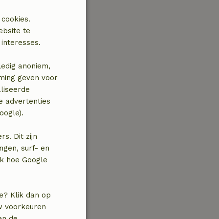
 cookies.
ebsite te
interesses.
ledig anoniem,
mming geven voor
liseerde
e advertenties
oogle).
. Dit zijn
ngen, surf- en
jk hoe Google
e? Klik dan op
uw voorkeuren
en de