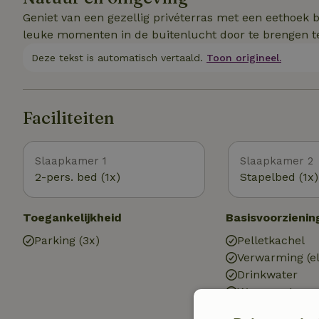
Geniet van een gezellig privéterras met een eethoek
leuke momenten in de buitenlucht door te brengen terw
Deze tekst is automatisch vertaald.
Toon origineel.
Faciliteiten
Slaapkamer 1
Slaapkamer 2
2-pers. bed (1x)
Stapelbed (1x)
Toegankelijkheid
Basisvoorzienin
Parking (3x)
Pelletkachel
Verwarming (el
Drinkwater
Warm water
Elektriciteit