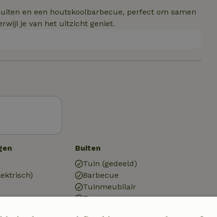
 buiten en een houtskoolbarbecue, perfect om samen
ijl je van het uitzicht geniet.
gen
Buiten
Tuin (gedeeld)
ektrisch)
Barbecue
Tuinmeubilair
Terras