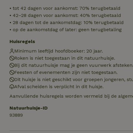
• tot 42 dagen voor aankomst: 70% terugbetaald
_tt_enable_cookie
• 42–28 dagen voor aankomst: 40% terugbetaald
• 28 dagen tot de aankomstdag: 10% terugbetaald
CookieScriptCons
• op de aankomstdag of later: geen terugbetaling
Huisregels
VISITOR_PRIVACY
Minimum leeftijd hoofdboeker: 20 jaar.
Roken is niet toegestaan in dit natuurhuisje.
Bij dit natuurhuisje mag je geen vuurwerk afsteken
Feesten of evenementen zijn niet toegestaan.
Dit huisje is niet geschikt voor groepen jongeren, 
Afval scheiden is verplicht in dit huisje.
Aanvullende huisregels worden vermeld bij de algeme
Naam
Naam
_nhft_user-creat
Natuurhuisje-ID
Naam
_ga
93889
FPID
_nhftconstraint_s
lowest-price