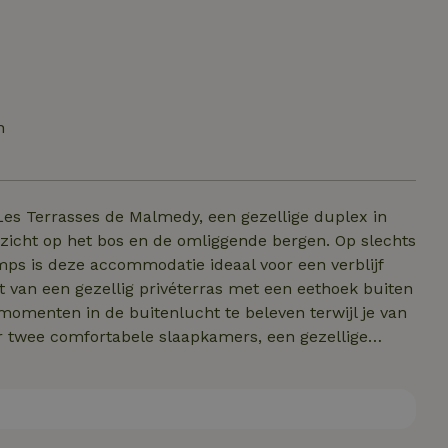
n
zicht op het bos en de omliggende bergen. Op slechts
ps is deze accommodatie ideaal voor een verblijf
menten in de buitenlucht te beleven terwijl je van
elletkachel om in elk seizoen een gezellige sfeer te
re voorzien van een oven en een magnetron, zodat je
derne badkamer maakt het geheel compleet en zorgt