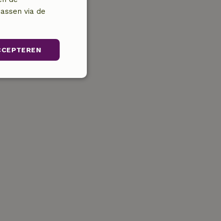
assen via de
CCEPTEREN
unctioneel
ikersaanmelding en
relatie tot