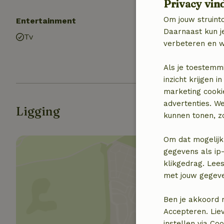
Privacy vin
Om jouw struinto
Entertainment
Keuken
Daarnaast kun je
Tv
Keuken
verbeteren en w
Koel-/vriescom
Oven
Als je toestemm
inzicht krijgen
marketing cooki
advertenties. W
Ligging
kunnen tonen, zo
Om dat mogelijk
gegevens als ip-
klikgedrag. Lees
met jouw gegev
Toon 
Ben je akkoord 
Accepteren. Lie
instellen via Co