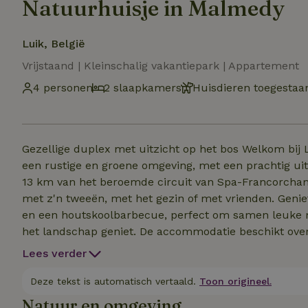
Natuurhuisje in Malmedy
Luik, België
Vrijstaand | Kleinschalig vakantiepark | Appartement
4 personen
2 slaapkamers
Huisdieren toegestaa
Gezellige duplex met uitzicht op het bos Welkom bij Les Terrasses de Malmedy, een gezellige duplex in
een rustige en groene omgeving, met een prachtig uit
13 km van het beroemde circuit van Spa-Francorcham
met z'n tweeën, met het gezin of met vrienden. Geniet van een gezellig privéterras met een eethoek buiten
en een houtskoolbarbecue, perfect om samen leuke mo
het landschap geniet. De accommodatie beschikt over twee comfortabele slaapkamers, een gezellige
woonkamer met een flatscreen-tv, gratis wifi en een p
Lees verder
creëren. De volledig uitgeruste keuken is onder ande
heel makkelijk je maaltijden kunt bereiden. Een mo
Deze tekst is automatisch vertaald.
Toon origineel.
voor een comfortabel verblijf.
Natuur en omgeving