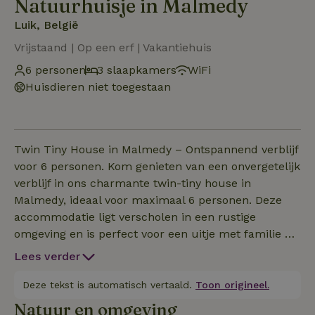
Natuurhuisje in Malmedy
Luik, België
Vrijstaand | Op een erf | Vakantiehuis
6 personen
3 slaapkamers
WiFi
Huisdieren niet toegestaan
Twin Tiny House in Malmedy – Ontspannend verblijf
voor 6 personen. Kom genieten van een onvergetelijk
verblijf in ons charmante twin-tiny house in
Malmedy, ideaal voor maximaal 6 personen. Deze
accommodatie ligt verscholen in een rustige
omgeving en is perfect voor een uitje met familie of
vrienden, waarbij comfort, natuur en vermaak
Lees verder
samenkomen. Geniet van een volledig ingerichte
buitenruimte, ontworpen voor jong en oud: een Fins
Deze tekst is automatisch vertaald.
Toon origineel.
bad voor momenten van totale ontspanning, een
Natuur en omgeving