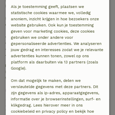
boekingsbedrag.
Als je toestemming geeft, plaatsen we
statistische cookies waarmee we, volledig
Daarna krijg je een deel van de reissom en 100% van
anoniem, inzicht krijgen in hoe bezoekers onze
de borg terugbetaald:
website gebruiken. Ook kun je toestemming
geven voor marketing cookies, deze cookies
• tot 42 dagen voor aankomst: 70% terugbetaald
gebruiken we onder andere voor
• 42–28 dagen voor aankomst: 40% terugbetaald
gepersonaliseerde advertenties. We analyseren
• 28 dagen tot de aankomstdag: 10% terugbetaald
jouw gedrag en interesses zodat we je relevante
• op de aankomstdag of later: geen terugbetaling
advertenties kunnen tonen, zowel op ons
platform als daarbuiten via 13 partners (zoals
Borg
Google).
Een borg van € 200,00 is van toepassing. Je wordt
terugbetaald na het uitchecken.
Om dat mogelijk te maken, delen we
versleutelde gegevens met deze partners. Dit
Bekijk alles
zijn gegevens als ip-adres, apparaatgegevens,
informatie over je browserinstellingen, surf- en
klikgedrag. Lees hierover meer in ons
Duurzaamheid
cookiebeleid en privacy policy en bekijk hoe