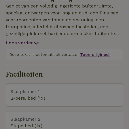
trampoline, tal van buitenspelletjes, een gezellige
Geniet van een volledig ingerichte buitenruimte,
plek met barbecue om samen lekker buiten te eten,
speciaal ontworpen voor jong en oud: een Fins bad
en een ontspanningshoek midden in de natuur.
voor momenten van totale ontspanning, een
Binnen vind je al het nodige comfort met een
trampoline, allerlei buitenspeeltoestellen, een
volledig uitgeruste keuken, een moderne badkamer
gezellige plek met barbecue om lekker buiten te
en een gezellige woonruimte. De accommodatie
eten, en een ontspanningshoek midden in de natuur.
heeft twee comfortabele slaapkamers, waardoor er
Lees verder
plaats is voor maximaal 6 gasten in een gezellige en
Deze tekst is automatisch vertaald.
Toon origineel.
functionele sfeer. Of het nu gaat om een
ontspannend weekend of een uitstapje naar de Ardenn
Faciliteiten
Slaapkamer 1
2-pers. bed (1x)
Slaapkamer 2
Stapelbed (1x)