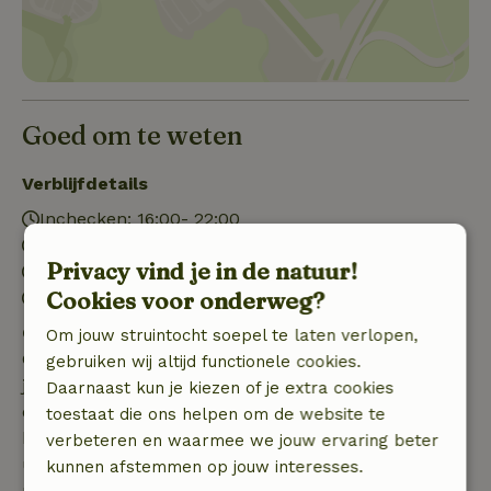
Goed om te weten
Verblijfdetails
Inchecken: 16:00- 22:00
Uitchecken: 07:00- 10:00
Privacy vind je in de natuur!
Contactloos verblijf mogelijk
Cookies voor onderweg?
Vuurwerkvrije omgeving
Gratis annuleren binnen 7 dagen
Om jouw struintocht soepel te laten verlopen,
Gratis annuleren binnen 7 dagen na bevestiging van
gebruiken wij altijd functionele cookies.
je boeking, bij een boekingsaanvraag meer dan 28
Daarnaast kun je kiezen of je extra cookies
dagen voor aanvang. Bij een boeking met aanvang
toestaat die ons helpen om de website te
binnen 28 dagen geldt gratis annuleren binnen 24
verbeteren en waarmee we jouw ervaring beter
uur. Bij annulering binnen gestelde periode heb je
kunnen afstemmen op jouw interesses.
recht op volledige terugbetaling van het