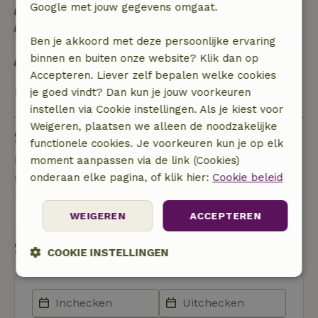
Google met jouw gegevens omgaat.
Energie label: B
Off grid of voorzien van 100% hernieuwbare
Ben je akkoord met deze persoonlijke ervaring
energie
binnen en buiten onze website? Klik dan op
Natuurlijke isolatiematerialen
Accepteren. Liever zelf bepalen welke cookies
Bekijk alles
je goed vindt? Dan kun je jouw voorkeuren
instellen via Cookie instellingen. Als je kiest voor
Weigeren, plaatsen we alleen de noodzakelijke
Stel een vraag
functionele cookies. Je voorkeuren kun je op elk
Neem contact op met de verhuurder van het
moment aanpassen via de link (Cookies)
natuurhuisje
onderaan elke pagina, of klik hier:
Cookie beleid
Stuur een bericht
WEIGEREN
ACCEPTEREN
Start mijn boeking
COOKIE INSTELLINGEN
Strikt
Prestatie
Targeting
noodzakelijk