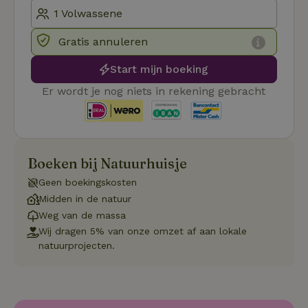
Functioneel
Gratis annuleren
Start mijn boeking
Er wordt je nog niets in rekening gebracht
Strikt noodzakelijk
Prestatie
Targeting
Functioneel
Boeken bij Natuurhuisje
Strikt noodzakelijke cookies maken de kernfunctionaliteiten
Geen boekingskosten
van de website mogelijk, zoals gebruikersaanmelding en
accountbeheer. De website kan niet goed worden gebruikt
Midden in de natuur
zonder de strikt noodzakelijke cookies.
Weg van de massa
Aanbieder
/
Naam
Vervaldatum
Om
Wij dragen 5% van onze omzet af aan lokale
Domein
natuurprojecten.
_pinterest_ct_ua
Pinterest Inc.
1 jaar
De
.ct.pinterest.com
wo
re
Pi
Ma