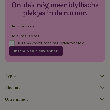
_tt_enable_cookie
.natuurhuisje.be
3 maanden
De
Ontdek nóg meer idyllische
wo
o
plekjes in de natuur.
vo
de
be
ge
Je voornaam
co
we
on
Je e-mailadres
CookieScriptConsent
CookieScript
4 weken 2
De
Google
Ik ga akkoord met het
privacybeleid
.
.natuurhuisje.be
dagen
wo
Privacy Policy
do
Inschrijven nieuwsbrief
Sc
se
co
va
on
co
va
Sc
Types
no
co
we
Thema’s
VISITOR_PRIVACY_METADATA
YouTube
5 maanden
De
.youtube.com
4 weken
wo
Onze natuur
o
to
de
pr