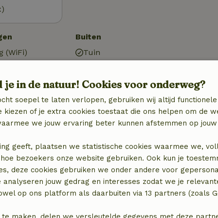
x)
gen
Buiten
g (WiFi)
Tuin
Tuin (omheind)
V)
Barbecue
d je in de natuur! Cookies voor onderweg?
ektrisch, CV)
Tuinmeubilair
Terras
cht soepel te laten verlopen, gebruiken wij altijd functionele
Terras (overdekt)
 kiezen of je extra cookies toestaat die ons helpen om de w
Berging
aarmee we jouw ervaring beter kunnen afstemmen op jouw 
ing geeft, plaatsen we statistische cookies waarmee we, vol
Keuken
 in hoe bezoekers onze website gebruiken. Ook kun je toeste
Keuken
es, deze cookies gebruiken we onder andere voor gepersona
)
Afwasmachine
e analyseren jouw gedrag en interesses zodat we je relevant
Koel-/vriescombinatie
wel op ons platform als daarbuiten via 13 partners (zoals G
Oven
Gasfornuis
 te maken, delen we versleutelde gegevens met deze partners