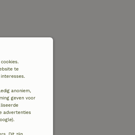
 cookies.
ebsite te
interesses.
ledig anoniem,
mming geven voor
liseerde
e advertenties
oogle).
. Dit zijn