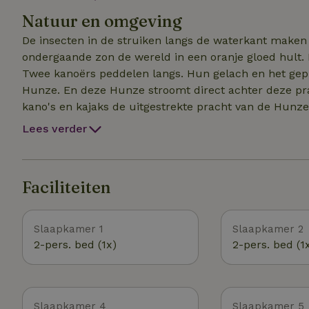
bovenverdieping, onder het dak dat nog omhoog wordt
Natuur en omgeving
vol spelletjes, boeken en tijdschriften om eventuele ve
voor wat Oud-Hollandsch plezier!
De insecten in de struiken langs de waterkant maken 
ondergaande zon de wereld in een oranje gloed hult. 
Twee kanoërs peddelen langs. Hun gelach en het gep
Hunze. En deze Hunze stroomt direct achter deze pr
kano's en kajaks de uitgestrekte pracht van de Hunz
rivierwater. Naast rust en natuur is er in de buurt v
Lees verder
Café 't Keerpunt, waar je 's avonds lekker kunt eten e
uitvalsbasis voor een dagje Drenthe of Groningen. Je 
Assen & Groningen, het Drents Museum, dierenpark 
Faciliteiten
kunnen zich in de omgeving vermaken bijvoorbeeld me
het speelpark Kabouterland in Exloo. En zowel Zuid
Slaapkamer 1
Slaapkamer 2
2-pers. bed (1x)
2-pers. bed (1
Slaapkamer 4
Slaapkamer 5