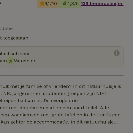
r
9,1/10
4,8/5
139 beoordelingen
odatie
t toegestaan
tastisch voor
sen
Wandelen
uit met je familie of vrienden? In dit natuurhuisje is
. NB: jongeren- en studentengroepen zijn NIET
t eigen badkamer. De overige drie
r met douche en bad en een apart toilet. Alle
een woonkeuken met grote tafel en in de tuin is een
n kan achter de accommodatie. In dit natuurhuisje
emakken is voorzien. Het is gezellig zitten op de