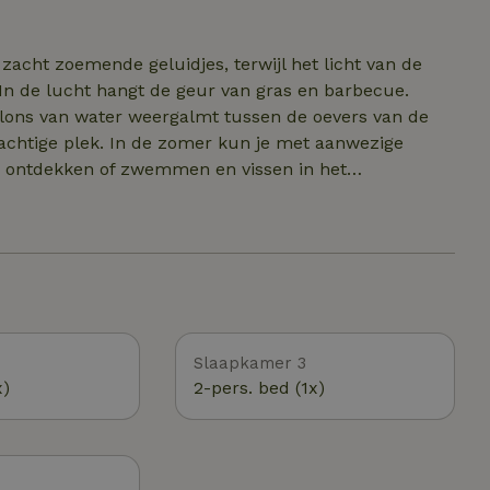
 gehouden door de originele gebinten. Er is een kast
rveling te bestrijden. Ook staat er een heuse sjoelbak,
zacht zoemende geluidjes, terwijl het licht van de
In de lucht hangt de geur van gras en barbecue.
lons van water weergalmt tussen de oevers van de
achtige plek. In de zomer kun je met aanwezige
e ontdekken of zwemmen en vissen in het
an alles te doen. Je loopt binnen twee minuten naar
n genieten van live muziek. Spijkerboor is de perfecte
bevind je vlakbij onder andere de binnenstad van
Emmen, Hunebedcentrum Borger. Ook de kleintjes
t een bezoekje aan de Sprookjeshof in Zuidlaren of
laren als Veendam heeft een subtropisch zwembad.
Slaapkamer 3
x)
2-pers. bed (1x)