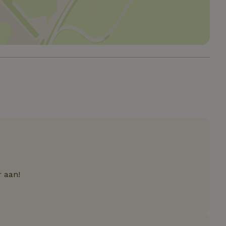
Strikt noodzakelijk
Prestatie
Targeting
Functioneel
e cookies maken de kernfunctionaliteiten van de website mogelijk, zoals gebru
ebsite kan niet goed worden gebruikt zonder de strikt noodzakelijke cookies.
Aanbieder
/
Vervaldatum
Omschrijving
Domein
Pinterest Inc.
1 jaar
Deze cookie wordt geplaatst in 
.ct.pinterest.com
Pinterest Marketing
.natuurhuisje.be
3 maanden
Deze cookie wordt gebruikt om
van de gebruiker met betrekkin
van cookies op de website te 
ent
CookieScript
4 weken 2
Deze cookie wordt gebruikt do
.natuurhuisje.be
dagen
Script.com-service om de coo
bezoekers te onthouden. De c
Cookie-Script.com is noodzakel
werken.
Google Privacy Policy
_METADATA
YouTube
5 maanden
Deze cookie wordt gebruikt o
r aan!
.youtube.com
4 weken
van de gebruiker en privacyke
interactie met de site op te sla
gegevens over de toestemming
met betrekking tot verschillend
instellingen, zodat hun voorke
gerespecteerd in toekomstige s