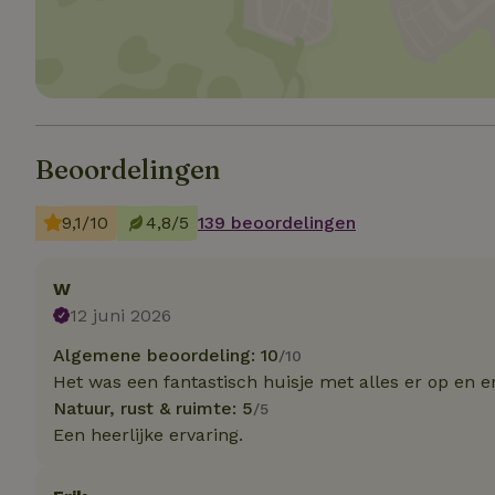
Strikt noodzakelijk
accountbeheer. De w
Naam
Beoordelingen
_pinterest_ct_ua
_tt_enable_cookie
9,1/10
4,8/5
139 beoordelingen
CookieScriptCons
W
12 juni 2026
Algemene beoordeling: 10
/10
VISITOR_PRIVACY
Het was een fantastisch huisje met alles er op en e
Natuur, rust & ruimte: 5
/5
Een heerlijke ervaring.