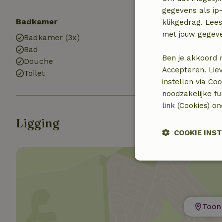
gegevens als ip-
Badkamer
Wasserij
klikgedrag. Lees
met jouw gegev
Badkamer (3x)
Wasmachine
Bad
Wasdroger
Ben je akkoord 
Douche
Accepteren. Lie
Toilet
instellen via Co
noodzakelijke f
link (Cookies) o
Ligging
COOKIE INS
Strikt noodzak
Toon 