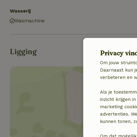
Wasserij
Wasmachine
Ligging
Privacy vin
Om jouw struinto
Daarnaast kun je
verbeteren en w
Als je toestemm
inzicht krijgen
Toon 
marketing cooki
advertenties. W
kunnen tonen, zo
Om dat mogelijk