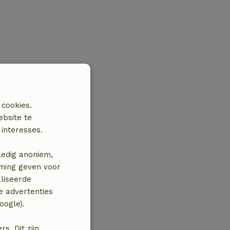
 cookies.
ebsite te
interesses.
ledig anoniem,
mming geven voor
liseerde
e advertenties
oogle).
. Dit zijn