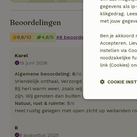
gegevens als ip-
klikgedrag. Lees
Beoordelingen
met jouw gegev
Ben je akkoord 
8,8/10
4,8/5
46 beoordelingen
Accepteren. Lie
instellen via Co
Karel
noodzakelijke f
19 juni 2026
link (Cookies) o
Algemene beoordeling: 8
/10
Vriendelijk onthaal. Verzorgd huisje, goed uitgerust
COOKIE INS
Bij herl warm weer, zoals wij meemaakten( 30 grad
zijn. Wij genoten dan buiten van de koelte in de s
Strikt noodzak
Natuur, rust & ruimte: 5
/5
Heel rustig gelegen met open zicht op weilanden r
B
8 augustus 2025