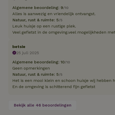
Algemene beoordeling: 9
/10
Alles is aanwezig en vriendelijk ontvangst.
Strikt noodzakelijk
accountbeheer. De w
Natuur, rust & ruimte: 5
/5
Leuk huisje op een rustige plek.
Naam
Veel gefietst in de omgeving.veel mogelijkheden m
_pinterest_ct_ua
betsie
_tt_enable_cookie
25 juli 2025
Algemene beoordeling: 10
/10
CookieScriptCons
Geen opmerkingen
Natuur, rust & ruimte: 5
/5
Het is een mooi klein en schoon huisje wij hebben h
VISITOR_PRIVACY
En de omgeving is schitterend fijn gefietst
Bekijk alle 46 beoordelingen