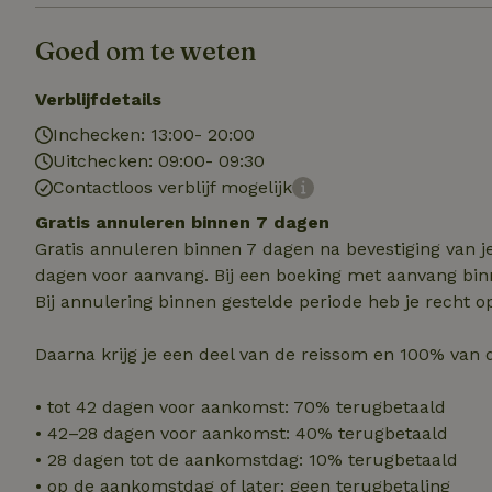
Goed om te weten
Naam
Naam
_nhft_user-creat
Naam
Verblijfdetails
_ga
Inchecken: 13:00- 20:00
FPID
_nhftconstraint_s
Uitchecken: 09:00- 09:30
lowest-price
Contactloos verblijf mogelijk
_uetsid
_nhft_safety-depo
Gratis annuleren binnen 7 dagen
Gratis annuleren binnen 7 dagen na bevestiging van j
_ga_JRK1QL37RY
dagen voor aanvang. Bij een boeking met aanvang bin
_uetvid
_nhftconstraint_p
Bij annulering binnen gestelde periode heb je recht o
policy
_ttp
_nhftconstraint_s
Daarna krijg je een deel van de reissom en 100% van 
deposit-refund
uid
_ttp
• tot 42 dagen voor aankomst: 70% terugbetaald
_nhft_privacy-pol
• 42–28 dagen voor aankomst: 40% terugbetaald
• 28 dagen tot de aankomstdag: 10% terugbetaald
FPAU
IDE
• op de aankomstdag of later: geen terugbetaling
ar_debug