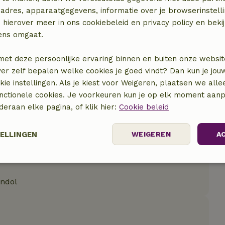
adres, apparaatgegevens, informatie over je browserinstelli
 hierover meer in ons cookiebeleid en privacy policy en beki
ens omgaat.
met deze persoonlijke ervaring binnen en buiten onze websit
ver zelf bepalen welke cookies je goed vindt? Dan kun je jo
okie instellingen. Als je kiest voor Weigeren, plaatsen we alle
unctionele cookies. Je voorkeuren kun je op elk moment aanp
nderaan elke pagina, of klik hier:
Cookie beleid
e keuken.
TELLINGEN
WEIGEREN
A
en en meer), zou een ventilatiesysteem welkom
chaduw met een aangename bries gratis erbij
elijk
Prestatie
Targeting
F
ondol