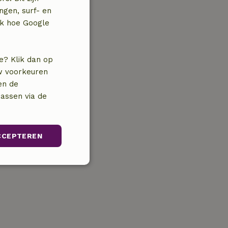
ngen, surf- en
jk hoe Google
e? Klik dan op
uw voorkeuren
en de
assen via de
CCEPTEREN
unctioneel