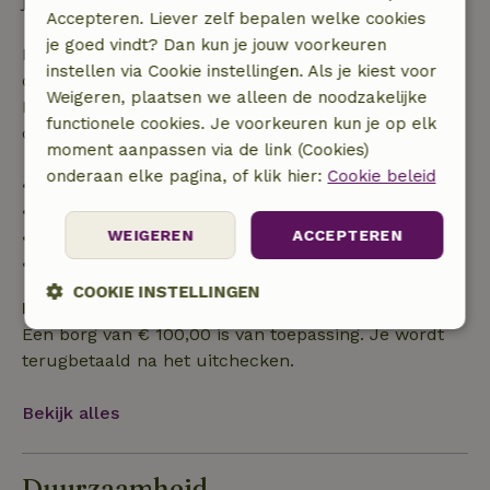
je boeking.
Accepteren. Liever zelf bepalen welke cookies
je goed vindt? Dan kun je jouw voorkeuren
Bij annulering binnen gestelde periode heb je recht
instellen via Cookie instellingen. Als je kiest voor
op volledige terugbetaling van het boekingsbedrag.
Weigeren, plaatsen we alleen de noodzakelijke
Daarna krijg je een deel van de reissom en 100% van
functionele cookies. Je voorkeuren kun je op elk
de borg terugbetaald:
moment aanpassen via de link (Cookies)
onderaan elke pagina, of klik hier:
Cookie beleid
• tot 42 dagen voor aankomst: 70% terugbetaald
• 42–28 dagen voor aankomst: 40% terugbetaald
WEIGEREN
ACCEPTEREN
• 28 dagen tot de aankomstdag: 10% terugbetaald
• op de aankomstdag of later: geen terugbetaling
COOKIE INSTELLINGEN
Borg
Een borg van € 100,00 is van toepassing. Je wordt
Strikt
Prestatie
Targeting
noodzakelijk
terugbetaald na het uitchecken.
Bekijk alles
Functioneel
Duurzaamheid