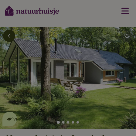
Dit natuurhuisje is eco-
vriendelijk
lees meer