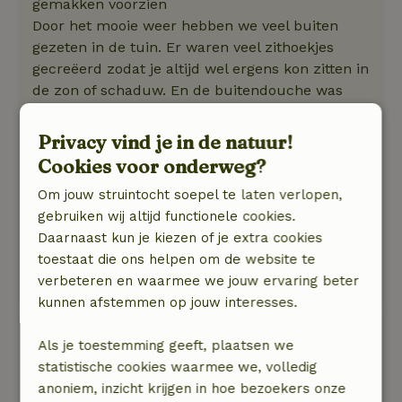
gemakken voorzien
Door het mooie weer hebben we veel buiten
gezeten in de tuin. Er waren veel zithoekjes
gecreëerd zodat je altijd wel ergens kon zitten in
de zon of schaduw. En de buitendouche was
echt geweldig
Natuur, rust & ruimte: 4
/5
Privacy vind je in de natuur!
Heerlijk huisje op een prachtige plek. Van alle
Cookies voor onderweg?
gemakken voorzien
Om jouw struintocht soepel te laten verlopen,
Door het mooie weer hebben we veel buiten
gebruiken wij altijd functionele cookies.
gezeten in de tuin. Er waren veel zithoekjes
Daarnaast kun je kiezen of je extra cookies
gecreëerd zodat je altijd wel ergens kon zitten in
toestaat die ons helpen om de website te
de zon of schaduw. En de buitendouche was
verbeteren en waarmee we jouw ervaring beter
echt geweldig
kunnen afstemmen op jouw interesses.
Angelique
Als je toestemming geeft, plaatsen we
18 mei 2026
statistische cookies waarmee we, volledig
Algemene beoordeling: 8
anoniem, inzicht krijgen in hoe bezoekers onze
/10