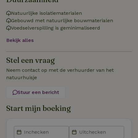
Natuurlijke isolatiematerialen
Gebouwd met natuurlijke bouwmaterialen
Voedselverspilling is geminimaliseerd
Strikt noodzakelijk
Prestatie
Targeting
Functioneel
Bekijk alles
Strikt noodzakelijke cookies maken de kernfunctionaliteiten
van de website mogelijk, zoals gebruikersaanmelding en
Stel een vraag
accountbeheer. De website kan niet goed worden gebruikt
zonder de strikt noodzakelijke cookies.
Neem contact op met de verhuurder van het
Aanbieder
/
Naam
Vervaldatum
Om
natuurhuisje
Domein
_pinterest_ct_ua
Pinterest Inc.
1 jaar
De
Stuur een bericht
.ct.pinterest.com
wo
re
Pi
Ma
Start mijn boeking
_tt_enable_cookie
.natuurhuisje.be
3 maanden
De
wo
o
vo
de
be