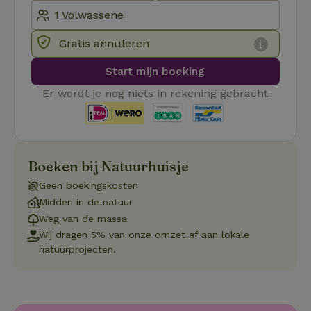
ge
co
we
on
Gratis annuleren
CookieScriptConsent
CookieScript
4 weken 2
De
Google
.natuurhuisje.be
dagen
wo
Privacy Policy
Start mijn boeking
do
Sc
se
Er wordt je nog niets in rekening gebracht
co
va
on
co
va
Sc
no
Boeken bij Natuurhuisje
co
we
Geen boekingskosten
VISITOR_PRIVACY_METADATA
YouTube
5 maanden
De
Midden in de natuur
.youtube.com
4 weken
wo
o
Weg van de massa
to
Wij dragen 5% van onze omzet af aan lokale
de
pr
natuurprojecten.
vo
in
si
He
ge
to