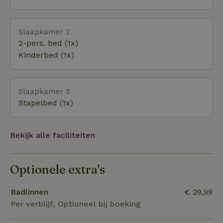
attractiepark Duinen Zathe, de midgetgolfbaan en
het centrum van Appelscha bevinden zich allemaal
Slaapkamer 2
in een straal van 1.5 kilometer van het boshuis.
2-pers. bed (1x)
Kinderbed (1x)
Slaapkamer 3
Stapelbed (1x)
Bekijk alle faciliteiten
Optionele extra's
Badlinnen
€ 29,99
Per verblijf, Optioneel bij boeking