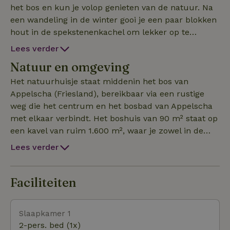
het bos en kun je volop genieten van de natuur. Na
een wandeling in de winter gooi je een paar blokken
hout in de spekstenenkachel om lekker op te
warmen in de comfortabele woonkamer. Het
Lees verder
natuurhuisje is erg mooi ingericht met
Natuur en omgeving
steigerhouten elementen. De woonkamer is voorzien
van een eettafel voor acht personen en de open
Het natuurhuisje staat middenin het bos van
keuken is van alle gemakken voorzien. Verder heeft
Appelscha (Friesland), bereikbaar via een rustige
het natuurhuisje drie slaapkamers waarvan twee
weg die het centrum en het bosbad van Appelscha
met uitzicht op de prachtige tuin. De moderne
met elkaar verbindt. Het boshuis van 90 m² staat op
badkamer is voorzien van een toilet, wastafel en een
een kavel van ruim 1.600 m², waar je zowel in de
fijne douche. In de zomer kun je in de tuin genieten
zon als in de schaduw van je vakantie kunt
Lees verder
van een afkoelende douche onder de buitendouche.
genieten. Vanuit de woning loop je zo het bos van
Voor de kinderen is er in de tuin een trampoline,
Appelscha (het Drents-Friese Wold) in. Deze
een schommel en een rekstok aanwezig. De tuin
prachtige ligging biedt een ideaal uitgangspunt voor
Faciliteiten
beschikt verder over twee terrassen en een
fiets- en mountainbiketochten, wandelingen en het
buitenberging met overkapping. Daarnaast is er wifi
verkennen van één van de mooiste natuurparken
Slaapkamer 1
aanwezig in het natuurhuisje.
van Nederland: het Drents-Friese Wold. Maar dat
2-pers. bed (1x)
niet alleen, het bosbad, klimpark ‘Klimbos’,