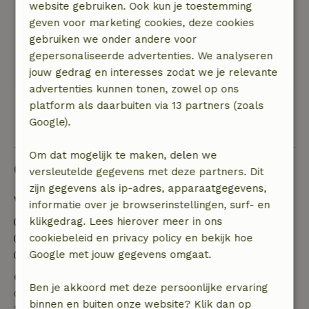
Een prachtig huis met heerlijk licht.
website gebruiken. Ook kun je toestemming
Natuur, rust & ruimte: 5
geven voor marketing cookies, deze cookies
/5
Wat een heerlijk huis. Je loopt zo het bos in. En
gebruiken we onder andere voor
bovendien is Appelscha een fijn startpunt voor
gepersonaliseerde advertenties. We analyseren
de leukste uitjes.
jouw gedrag en interesses zodat we je relevante
advertenties kunnen tonen, zowel op ons
platform als daarbuiten via 13 partners (zoals
Bekijk alle 118 beoordelingen
Google).
Om dat mogelijk te maken, delen we
Goed om te weten
versleutelde gegevens met deze partners. Dit
zijn gegevens als ip-adres, apparaatgegevens,
Verblijfdetails
informatie over je browserinstellingen, surf- en
Inchecken: 15:00- 23:59
klikgedrag. Lees hierover meer in ons
Uitchecken: 10:00
cookiebeleid en privacy policy en bekijk hoe
Contactloos verblijf mogelijk
Google met jouw gegevens omgaat.
Gratis annuleren binnen 24 uur
Ben je akkoord met deze persoonlijke ervaring
Gratis annuleren binnen 24 uur na bevestiging van
binnen en buiten onze website? Klik dan op