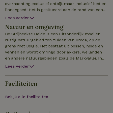
overnachting exclusief ontbijt maar inclusief bed en
linnengoed! Het is gesitueerd aan de rand van een
prachtig natuurgebied rondom het Goudbergven.
Lees verder
Voorzien van een ruime eigen tuin waardoor
Natuur en omgeving
volledige privé gewaarborgd is.
De Strijbeekse Heide is een uitzonderlijk mooi en
rustig natuurgebied ten zuiden van Breda, op de
grens met België. Het bestaat uit bossen, heide en
vennen en wordt omringd door akkers, weilanden
en andere natuurgebieden zoals de Markvallei. In
de regio kun je eindeloos wandelen en fietsen. Op
Lees verder
en langs de Strijbeekse Heide zijn diverse
wandelroutes uitgezet waaronder het Grenslandpad
en de Smokkelaarsroute, deze vinden de
Faciliteiten
verhuurders persoonlijk hiervan de mooiste.
Bekijk alle faciliteiten