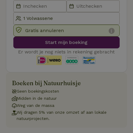
Strikt noodzakelijk
Prestatie
Targeting
Functioneel
Strikt noodzakelijke cookies maken de kernfunctionaliteiten
Gratis annuleren
van de website mogelijk, zoals gebruikersaanmelding en
accountbeheer. De website kan niet goed worden gebruikt
Start mijn boeking
zonder de strikt noodzakelijke cookies.
Er wordt je nog niets in rekening gebracht
Aanbieder
/
Naam
Vervaldatum
Om
Domein
_pinterest_ct_ua
Pinterest Inc.
1 jaar
De
.ct.pinterest.com
wo
re
Pi
Ma
Boeken bij Natuurhuisje
_tt_enable_cookie
.natuurhuisje.be
3 maanden
De
Geen boekingskosten
wo
Midden in de natuur
o
vo
Weg van de massa
de
be
Wij dragen 5% van onze omzet af aan lokale
ge
natuurprojecten.
co
we
on