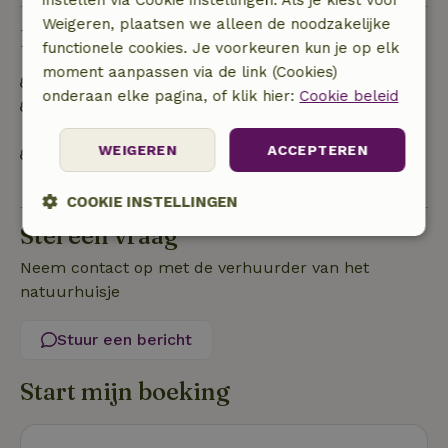
Weigeren, plaatsen we alleen de noodzakelijke
Duurzaamheid
functionele cookies. Je voorkeuren kun je op elk
moment aanpassen via de link (Cookies)
Natuurlijke isolatiematerialen
onderaan elke pagina, of klik hier:
Cookie beleid
Afval scheiden (glas, papier, plastic,
voedselafval/biologisch)
WEIGEREN
ACCEPTEREN
Ecologische / biologische voedselproducten die
door de huisbaas zijn gekweekt zijn verkrijgbaar
COOKIE INSTELLINGEN
Stel een vraag
Strikt
Prestatie
Targeting
noodzakelijk
Neem contact op met de verhuurder van het
natuurhuisje
Functioneel
Stuur een bericht
Start mijn boeking