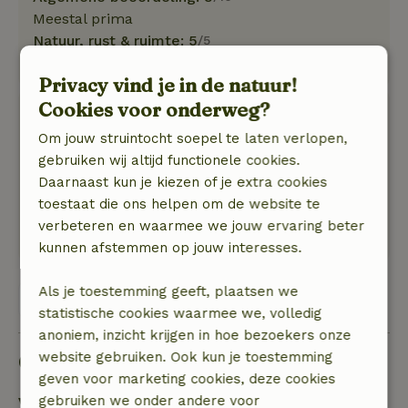
Meestal prima
Natuur, rust & ruimte: 5
/5
Heerlijk
Privacy vind je in de natuur!
Cookies voor onderweg?
Willy
12 juni 2026
Om jouw struintocht soepel te laten verlopen,
gebruiken wij altijd functionele cookies.
Algemene beoordeling: 8
/10
Daarnaast kun je kiezen of je extra cookies
Keurig
toestaat die ons helpen om de website te
Natuur, rust & ruimte: 4
/5
verbeteren en waarmee we jouw ervaring beter
Mooi huisje, dicht bij mooi natuurgebied.
kunnen afstemmen op jouw interesses.
Als je toestemming geeft, plaatsen we
Bekijk alle 171 beoordelingen
statistische cookies waarmee we, volledig
anoniem, inzicht krijgen in hoe bezoekers onze
website gebruiken. Ook kun je toestemming
Goed om te weten
geven voor marketing cookies, deze cookies
gebruiken we onder andere voor
Verblijfdetails