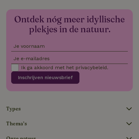
CookieScriptConsent
CookieScript
4 weken 2
De
Google
.natuurhuisje.be
dagen
wo
Privacy Policy
do
Sc
Ontdek nóg meer idyllische
se
co
plekjes in de natuur.
va
on
co
va
Je voornaam
Sc
no
co
Je e-mailadres
we
Ik ga akkoord met het
privacybeleid
.
VISITOR_PRIVACY_METADATA
YouTube
5 maanden
De
.youtube.com
4 weken
wo
Inschrijven nieuwsbrief
o
to
de
pr
vo
in
si
He
Types
ge
to
de
Thema’s
be
ve
pr
Onze natuur
in