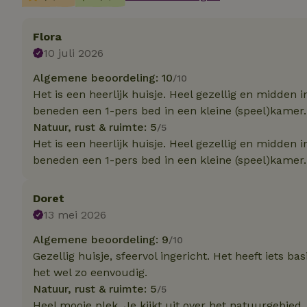
Flora
Strikt noodzakelijk
accountbeheer. De w
10 juli 2026
Algemene beoordeling: 10
Naam
/10
Het is een heerlijk huisje. Heel gezellig en midden
_pinterest_ct_ua
beneden een 1-pers bed in een kleine (speel)kamer. 
Natuur, rust & ruimte: 5
/5
_tt_enable_cookie
Het is een heerlijk huisje. Heel gezellig en midden
beneden een 1-pers bed in een kleine (speel)kamer. 
CookieScriptCons
Doret
13 mei 2026
VISITOR_PRIVACY
Algemene beoordeling: 9
/10
Gezellig huisje, sfeervol ingericht. Het heeft iets ba
het wel zo eenvoudig.
Natuur, rust & ruimte: 5
/5
Heel mooie plek. Je kijkt uit over het natuurgebied