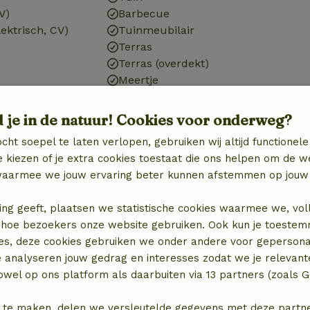
V)
Barbecue
ektrisch, CV)
Tuinmeubilair
Terras
Terras (overdekt)
Meertje
Berging
d je in de natuur! Cookies voor onderweg?
Badkamer
cht soepel te laten verlopen, gebruiken wij altijd functionele
Badkamer (1x)
 kiezen of je extra cookies toestaat die ons helpen om de w
Bad
aarmee we jouw ervaring beter kunnen afstemmen op jouw 
Douche
Toilet
ing geeft, plaatsen we statistische cookies waarmee we, vol
 in hoe bezoekers onze website gebruiken. Ook kun je toeste
es, deze cookies gebruiken we onder andere voor gepersona
e analyseren jouw gedrag en interesses zodat we je relevant
wel op ons platform als daarbuiten via 13 partners (zoals G
 te maken, delen we versleutelde gegevens met deze partners