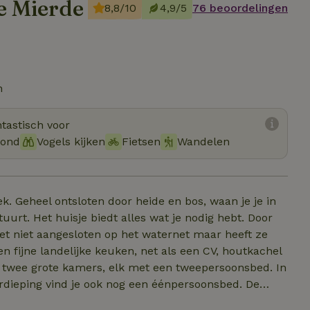
e Mierde
8,8/10
4,9/5
76 beoordelingen
n
tastisch voor
hond
Vogels kijken
Fietsen
Wandelen
ek. Geheel ontsloten door heide en bos, waan je je in
g hebt. Door
het niet aangesloten op het waternet maar heeft ze
n fijne landelijke keuken, net als een CV, houtkachel
ieping vind je ook nog een éénpersoonsbed. De
 Al met al is het een echt