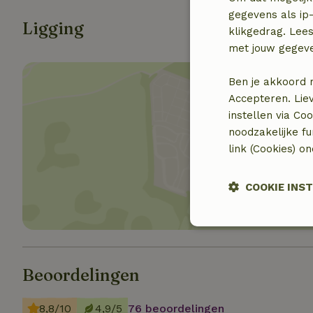
gegevens als ip-
Ligging
klikgedrag. Lees
met jouw gegev
Ben je akkoord 
Accepteren. Lie
instellen via Co
noodzakelijke f
Toon 
link (Cookies) o
COOKIE INS
Strikt noodzak
Beoordelingen
8,8/10
4,9/5
76 beoordelingen