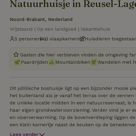
Natuurhuisje in Reusel-Lag
Noord-Brabant, Nederland
Vrijstaand | Op een landgoed | Vakantiehuis
5 personen
3 slaapkamers
Huisdieren toegestaa
Gasten die hier verbleven vinden de omgeving fan
Paardrijden
Mountainbiken
Wandelen met 
Dit ydillische boshuisje ligt op een bijzonder mooie pl
het buitenland als je vanaf het terras over de vennen tuurt. Het huisje biedt alles wat je nodi
de unieke locatie midden in een natuurreservaat, is 
haar eigen grondwatervoorziening. Verder vind je er ee
en vloerverwarming. Op de bovenverdieping liggen de twee grote kamers, elk met een tweepersoonsbed. In
een klein kamertje naast de keuken op de benedenverd
badkamer is simpel maar wel voorzien van een losse douche en een bad.
Lees verder