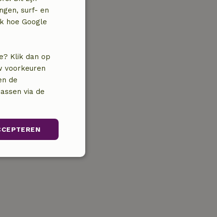
ngen, surf- en
jk hoe Google
e? Klik dan op
uw voorkeuren
en de
assen via de
CCEPTEREN
unctioneel