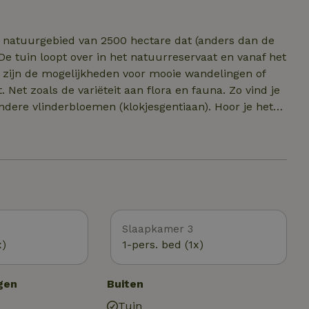
 de charme. Er is geen Wi-Fi (wel prima 4 en 5g bereik)
e eigenlijk niet nodig.
 natuurgebied van 2500 hectare dat (anders dan de
 tuin loopt over in het natuurreservaat en vanaf het
 Net zoals de variëteit aan flora en fauna. Zo vind je
dere vlinderbloemen (klokjesgentiaan). Hoor je het
 dat de Geelgors in je buurt zit. De vroege
 lopen, uitslapers kunnen genieten van de kudde
 weinig aan is veranderd. Onderweg passeer je de
ving.
Slaapkamer 3
x)
1-pers. bed (1x)
gen
Buiten
Tuin