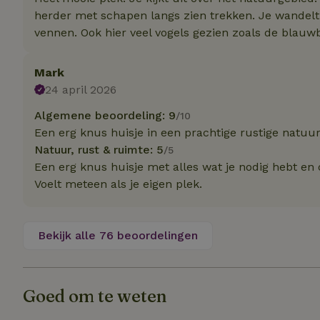
herder met schapen langs zien trekken. Je wandelt 
vennen. Ook hier veel vogels gezien zoals de blauw
Naam
Naam
_nhft_user-creat
Naam
_ga
Mark
FPID
24 april 2026
_nhftconstraint_s
lowest-price
Algemene beoordeling: 9
/10
_uetsid
Een erg knus huisje in een prachtige rustige natuur
_nhft_safety-depo
Natuur, rust & ruimte: 5
/5
Een erg knus huisje met alles wat je nodig hebt en 
_ga_JRK1QL37RY
_uetvid
Voelt meteen als je eigen plek.
_nhftconstraint_p
policy
_ttp
_nhftconstraint_s
Bekijk alle 76 beoordelingen
deposit-refund
uid
_ttp
_nhft_privacy-pol
Goed om te weten
FPAU
IDE
ar_debug