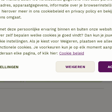
adres, apparaatgegevens, informatie over je browserinstelli
 hierover meer in ons cookiebeleid en privacy policy en beki
ens omgaat.
met deze persoonlijke ervaring binnen en buiten onze websit
ver zelf bepalen welke cookies je goed vindt? Dan kun je jo
okie instellingen. Als je kiest voor Weigeren, plaatsen we alle
unctionele cookies. Je voorkeuren kun je op elk moment aanp
locatie
nderaan elke pagina, of klik hier:
Cookie beleid
TELLINGEN
WEIGEREN
A
elijk
Prestatie
Targeting
F