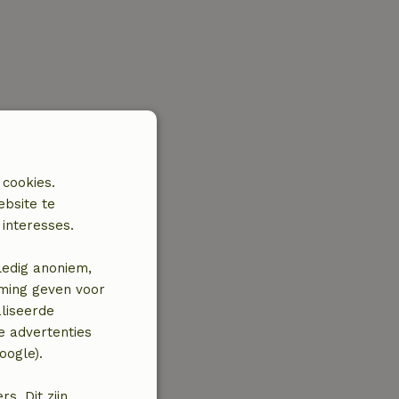
 cookies.
ebsite te
interesses.
ledig anoniem,
mming geven voor
liseerde
e advertenties
oogle).
. Dit zijn