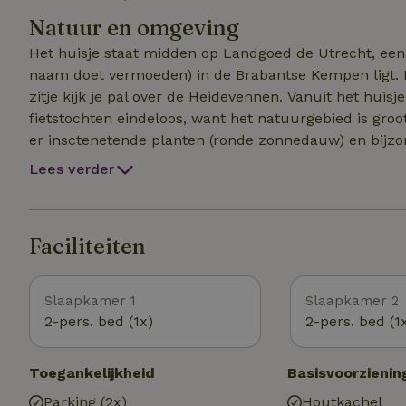
boshuisje. De inrichting is simpel maar daar ligt juist
Natuur en omgeving
maar meer dan wandelschoenen en een goed boek heb j
Het huisje staat midden op Landgoed de Utrecht, een
naam doet vermoeden) in de Brabantse Kempen ligt. De
zitje kijk je pal over de Heidevennen. Vanuit het huisje zijn de mogelijkheden voor mooie wandelingen of
fietstochten eindeloos, want het natuurgebied is groot.
er insctenetende planten (ronde zonnedauw) en bijzon
5e van Beethoven door de bossen schallen? Grote kans
Lees verder
wandelaars hebben kans om een ree tegen het lijf te
schapen die over het landgoed scharrelt. Op 20 min lopen ligt herberg "in den Bockenreyder". Een befaamd
boscafé waar sinds haar oprichting 100 jaar geleden,
Faciliteiten
Flaestoren die je uitzicht verschaft over de hele omge
Slaapkamer 1
Slaapkamer 2
2-pers. bed (1x)
2-pers. bed (1
Toegankelijkheid
Basisvoorzienin
Parking (2x)
Houtkachel