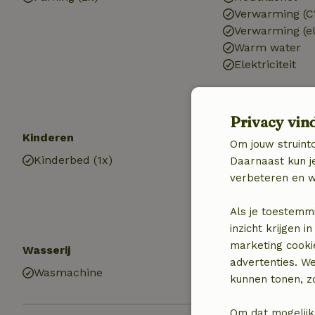
Verwarming (C
Verwarming (el
Warm water
Elektriciteit
Privacy vin
Kinderen
Keuken
Om jouw struinto
Kinderbed (1x)
Keuken
Daarnaast kun je
Gasfornuis
verbeteren en w
Als je toestemm
inzicht krijgen
marketing cooki
Wasserij
advertenties. W
Wasmachine
kunnen tonen, zo
Om dat mogelijk