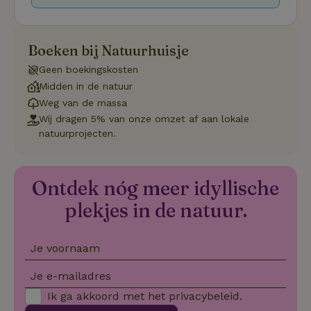
accountbeheer. De website kan niet goed worden gebruikt
zonder de strikt noodzakelijke cookies.
Aanbieder
/
Naam
Vervaldatum
Om
Domein
Boeken bij Natuurhuisje
_pinterest_ct_ua
Pinterest Inc.
1 jaar
De
Geen boekingskosten
.ct.pinterest.com
wo
re
Midden in de natuur
Pi
Weg van de massa
Ma
Wij dragen 5% van onze omzet af aan lokale
_tt_enable_cookie
.natuurhuisje.be
3 maanden
De
natuurprojecten.
wo
o
vo
de
be
Ontdek nóg meer idyllische
ge
co
we
plekjes in de natuur.
on
CookieScriptConsent
CookieScript
4 weken 2
De
Google
.natuurhuisje.be
dagen
wo
Privacy Policy
Je voornaam
do
Sc
se
Je e-mailadres
co
va
Ik ga akkoord met het
privacybeleid
.
on
co