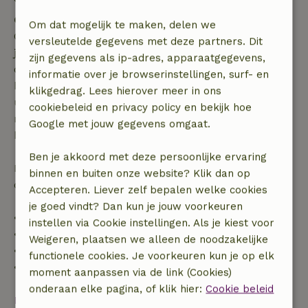
Gratis annuleren binnen 7 dagen
Om dat mogelijk te maken, delen we
Gratis annuleren binnen 7 dagen na bevestiging van
versleutelde gegevens met deze partners. Dit
je boeking, bij een boekingsaanvraag meer dan 28
zijn gegevens als ip-adres, apparaatgegevens,
dagen voor aanvang. Bij een boeking met aanvang
informatie over je browserinstellingen, surf- en
binnen 28 dagen geldt gratis annuleren binnen 24
klikgedrag. Lees hierover meer in ons
uur. Bij annulering binnen gestelde periode heb je
cookiebeleid en privacy policy en bekijk hoe
recht op volledige terugbetaling van het
Google met jouw gegevens omgaat.
boekingsbedrag.
Ben je akkoord met deze persoonlijke ervaring
Daarna krijg je een deel van de reissom en 100% van
binnen en buiten onze website? Klik dan op
de borg terugbetaald:
Accepteren. Liever zelf bepalen welke cookies
je goed vindt? Dan kun je jouw voorkeuren
• tot 42 dagen voor aankomst: 70% terugbetaald
instellen via Cookie instellingen. Als je kiest voor
• 42–28 dagen voor aankomst: 40% terugbetaald
Weigeren, plaatsen we alleen de noodzakelijke
• 28 dagen tot de aankomstdag: 10% terugbetaald
functionele cookies. Je voorkeuren kun je op elk
• op de aankomstdag of later: geen terugbetaling
moment aanpassen via de link (Cookies)
onderaan elke pagina, of klik hier:
Cookie beleid
Bekijk alles