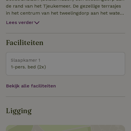
de rand van het Tjeukemeer. De gezellige terrasjes
in het centrum van het tweelingdorp aan het water,
nodigen je uit om lekker neer te ploffen en de
Lees verder
voorbij varende boten te aanschouwen op de
vaarroute die dwars door de beide dorpen loopt.
Aan de zuidover van het Tjeukemeer is een
Faciliteiten
prachtige wandel- en fietspad aangelegd, waardoor
je buurtdorpen Echten en Oosterzee kan ontdekken.
Slaapkamer 1
1-pers. bed (2x)
Bekijk alle faciliteiten
Ligging