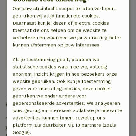
3 juni 2023
Om jouw struintocht soepel te laten verlopen,
gebruiken wij altijd functionele cookies.
Algemene beoordeling: 9
/10
Daarnaast kun je kiezen of je extra cookies
Alles wat je nodig hebt is aanwezig
toestaat die ons helpen om de website te
Daarbij veel rust en een geweldig uitzicht
verbeteren en waarmee we jouw ervaring beter
Natuur, rust & ruimte: 5
/5
kunnen afstemmen op jouw interesses.
Geweldig
Rust, uitzicht, dieren om ons heen het weer
Als je toestemming geeft, plaatsen we
alles was perfect
statistische cookies waarmee we, volledig
anoniem, inzicht krijgen in hoe bezoekers onze
website gebruiken. Ook kun je toestemming
Bekijk alle 16 beoordelingen
geven voor marketing cookies, deze cookies
gebruiken we onder andere voor
Goed om te weten
gepersonaliseerde advertenties. We analyseren
jouw gedrag en interesses zodat we je relevante
advertenties kunnen tonen, zowel op ons
Verblijfdetails
platform als daarbuiten via 13 partners (zoals
Inchecken: 15:00- 22:00
Google).
Uitchecken: 10:00- 11:00