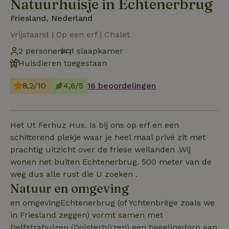
Natuurhuisje in Echtenerbrug
Friesland, Nederland
Vrijstaand | Op een erf | Chalet
2 personen
1 slaapkamer
Huisdieren toegestaan
8,2/10
4,6/5
16 beoordelingen
Het Ut Ferhuz Hus. Is bij ons op erf en een
schitterend plekje waar je heel maal privé zit met
prachtig uitzicht over de friese weilanden .Wij
wonen net buiten Echtenerbrug. 500 meter van de
weg dus alle rust die U zoeken .
Natuur en omgeving
en omgevingEchtenerbrug (of Ychtenbrêge zoals we
in Friesland zeggen) vormt samen met
Delfstrahuizen (Dolsterhûzen) een tweelingdorp aan