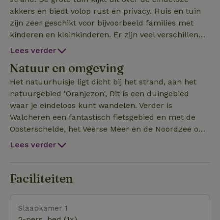
akkers en biedt volop rust en privacy. Huis en tuin
zijn zeer geschikt voor bijvoorbeeld families met
kinderen en kleinkinderen. Er zijn veel verschillende
plekken waar je kunt zitten of werken, dus het is
Lees verder
ook geschikt voor online-vergaderen (er is goede
Natuur en omgeving
wifi) of werkvakanties. Verder heeft het huis 4
slaapkamers en 2 badkamers (één met jacuzzi) en
Het natuurhuisje ligt dicht bij het strand, aan het
een sauna. Beneden is een gezellige keuken met
natuurgebied 'Oranjezon', Dit is een duingebied
oven, quooker-kraan en afwasmachine en een
waar je eindeloos kunt wandelen. Verder is
ruime eet- en zitkamer. Verder is er is Wifi in het
Walcheren een fantastisch fietsgebied en met de
hele huis.
Oosterschelde, het Veerse Meer en de Noordzee om
de hoek, ben je niet snel uitgekeken.
Lees verder
Faciliteiten
Slaapkamer 1
2-pers. bed (1x)