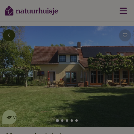
Dit natuurhuisje is eco-
vriendelijk
lees meer