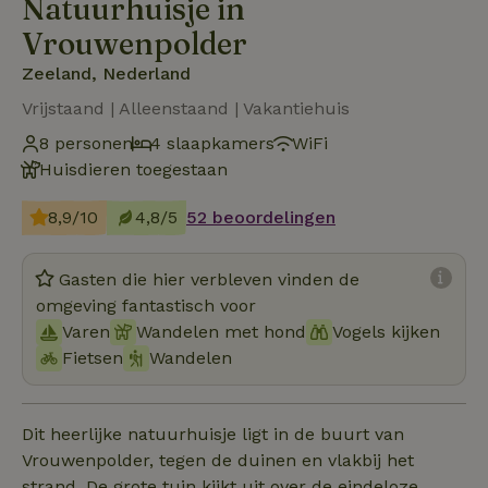
Natuurhuisje in
Vrouwenpolder
Zeeland, Nederland
Vrijstaand | Alleenstaand | Vakantiehuis
8 personen
4 slaapkamers
WiFi
Huisdieren toegestaan
8,9/10
4,8/5
52 beoordelingen
Gasten die hier verbleven vinden de
omgeving fantastisch voor
Varen
Wandelen met hond
Vogels kijken
Fietsen
Wandelen
Dit heerlijke natuurhuisje ligt in de buurt van
Vrouwenpolder, tegen de duinen en vlakbij het
strand. De grote tuin kijkt uit over de eindeloze