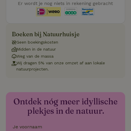
CookieScriptConsent
CookieScript
4 weken 2
De
Google
Er wordt je nog niets in rekening gebracht
.natuurhuisje.be
dagen
wo
Privacy Policy
do
Sc
se
co
va
on
Boeken bij Natuurhuisje
co
va
Sc
Geen boekingskosten
no
Midden in de natuur
co
we
Weg van de massa
VISITOR_PRIVACY_METADATA
YouTube
5 maanden
De
Wij dragen 5% van onze omzet af aan lokale
.youtube.com
4 weken
wo
natuurprojecten.
o
to
de
pr
vo
in
si
Ontdek nóg meer idyllische
He
ge
to
plekjes in de natuur.
de
be
ve
pr
Je voornaam
in