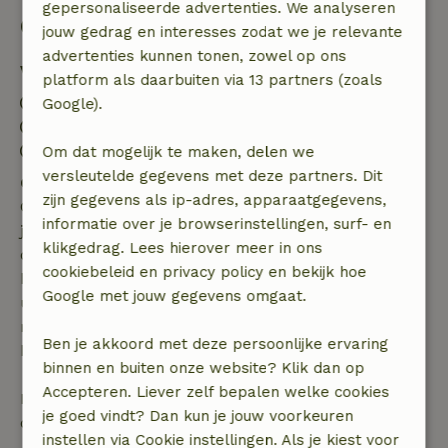
gepersonaliseerde advertenties. We analyseren
Goed om te weten
jouw gedrag en interesses zodat we je relevante
advertenties kunnen tonen, zowel op ons
Verblijfdetails
platform als daarbuiten via 13 partners (zoals
Inchecken: 16:00- 22:00
Google).
Uitchecken: 07:00- 11:00
Contactloos verblijf mogelijk
Om dat mogelijk te maken, delen we
versleutelde gegevens met deze partners. Dit
Gratis annuleren binnen 7 dagen
zijn gegevens als ip-adres, apparaatgegevens,
Gratis annuleren binnen 7 dagen na bevestiging van
informatie over je browserinstellingen, surf- en
je boeking, bij een boekingsaanvraag meer dan 28
klikgedrag. Lees hierover meer in ons
dagen voor aanvang. Bij een boeking met aanvang
cookiebeleid en privacy policy en bekijk hoe
binnen 28 dagen geldt gratis annuleren binnen 24
Google met jouw gegevens omgaat.
uur. Bij annulering binnen gestelde periode heb je
recht op volledige terugbetaling van het
Ben je akkoord met deze persoonlijke ervaring
boekingsbedrag.
binnen en buiten onze website? Klik dan op
Accepteren. Liever zelf bepalen welke cookies
Daarna krijg je een deel van de reissom en 100% van
je goed vindt? Dan kun je jouw voorkeuren
de borg terugbetaald:
instellen via Cookie instellingen. Als je kiest voor