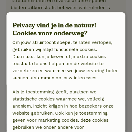
Tafeltennistafel en diverse andere spellen
bieden uitkomst als het weer wat minder is
Privacy vind je in de natuur!
Wim
21 maart 2026
Cookies voor onderweg?
Algemene beoordeling: 9
/10
Om jouw struintocht soepel te laten verlopen,
We komen graag terug!
gebruiken wij altijd functionele cookies.
Natuur, rust & ruimte: 5
/5
Daarnaast kun je kiezen of je extra cookies
Heerlijk huis, groot genoeg voor onze familie
toestaat die ons helpen om de website te
van 8 en hond. Mooie plek met uitzicht op het
verbeteren en waarmee we jouw ervaring beter
veld, de hazen en de fazanten. Alles aanwezig,
kunnen afstemmen op jouw interesses.
goed werkende keuken. Heerlijk beschut in de
zon (maart!) op het terras. Goede bio winkel op
Als je toestemming geeft, plaatsen we
loop afstand, strand, duinen, etc.
statistische cookies waarmee we, volledig
anoniem, inzicht krijgen in hoe bezoekers onze
website gebruiken. Ook kun je toestemming
Bekijk alle 52 beoordelingen
geven voor marketing cookies, deze cookies
gebruiken we onder andere voor