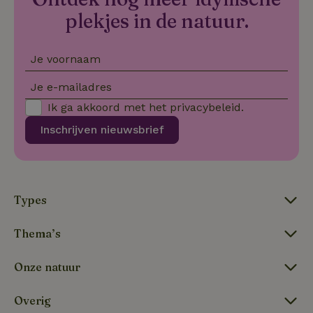
VISITOR_PRIVACY_METADATA
YouTube
5 maanden
De
.youtube.com
4 weken
wo
plekjes in de natuur.
o
to
de
pr
Je voornaam
vo
in
si
Je e-mailadres
He
ge
Ik ga akkoord met het
privacybeleid
.
to
de
Inschrijven nieuwsbrief
be
ve
pr
in
hu
w
ge
Types
to
se
Thema’s
Onze natuur
Naam
Aanbieder
/
Domein
Verval
Aanbieder
/
Naam
Vervaldatum
Omschrijving
_nhft_user-create-account
www.natuurhuisje.be
Sess
Domein
Overig