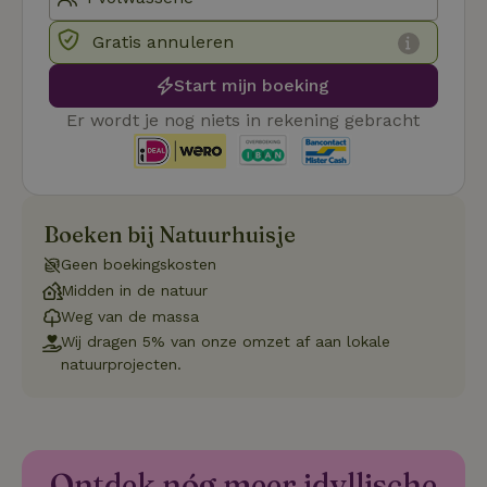
.ct.pinterest.com
wo
re
Gratis annuleren
Pi
Ma
Start mijn boeking
_tt_enable_cookie
.natuurhuisje.be
3 maanden
De
wo
Er wordt je nog niets in rekening gebracht
o
vo
de
be
ge
co
we
Boeken bij Natuurhuisje
on
CookieScriptConsent
CookieScript
4 weken 2
De
Google
Geen boekingskosten
.natuurhuisje.be
dagen
wo
Privacy Policy
Midden in de natuur
do
Sc
Weg van de massa
se
co
Wij dragen 5% van onze omzet af aan lokale
va
natuurprojecten.
on
co
va
Sc
no
co
we
Ontdek nóg meer idyllische