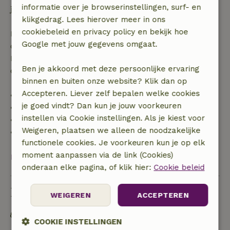
informatie over je browserinstellingen, surf- en
je boeking.
klikgedrag. Lees hierover meer in ons
cookiebeleid en privacy policy en bekijk hoe
Bij annulering binnen gestelde periode heb je recht
Google met jouw gegevens omgaat.
op volledige terugbetaling van het boekingsbedrag.
Daarna krijg je een deel van de reissom en 100% van
Ben je akkoord met deze persoonlijke ervaring
de borg terugbetaald:
binnen en buiten onze website? Klik dan op
Accepteren. Liever zelf bepalen welke cookies
• tot 42 dagen voor aankomst: 70% terugbetaald
je goed vindt? Dan kun je jouw voorkeuren
• 42–28 dagen voor aankomst: 40% terugbetaald
instellen via Cookie instellingen. Als je kiest voor
• 28 dagen tot de aankomstdag: 10% terugbetaald
Weigeren, plaatsen we alleen de noodzakelijke
• op de aankomstdag of later: geen terugbetaling
functionele cookies. Je voorkeuren kun je op elk
moment aanpassen via de link (Cookies)
Bekijk alles
onderaan elke pagina, of klik hier:
Cookie beleid
Duurzaamheid
WEIGEREN
ACCEPTEREN
Off grid of voorzien van 100% hernieuwbare
COOKIE INSTELLINGEN
energie