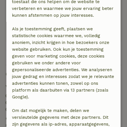
Natuur, rust & ruimte: 5
/5
toestaat die ons helpen om de website te
Vooral het natuurgebied Molenheide is een feest
verbeteren en waarmee we jouw ervaring beter
om in te wandelen met ons hondje (aan de lijn
kunnen afstemmen op jouw interesses.
natuurlijk). We hebben ook een prachtige
wandeling gemaakt op het landgoed van Kasteel
Als je toestemming geeft, plaatsen we
Tongelaar.
statistische cookies waarmee we, volledig
anoniem, inzicht krijgen in hoe bezoekers onze
website gebruiken. Ook kun je toestemming
Bekijk alle 22 beoordelingen
geven voor marketing cookies, deze cookies
gebruiken we onder andere voor
gepersonaliseerde advertenties. We analyseren
Goed om te weten
jouw gedrag en interesses zodat we je relevante
advertenties kunnen tonen, zowel op ons
Verblijfdetails
platform als daarbuiten via 13 partners (zoals
Inchecken: 15:00- 20:00
Google).
Uitchecken: 07:00- 11:00
Contactloos verblijf mogelijk
Om dat mogelijk te maken, delen we
versleutelde gegevens met deze partners. Dit
Gratis annuleren binnen 24 uur
zijn gegevens als ip-adres, apparaatgegevens,
Gratis annuleren binnen 24 uur na bevestiging van