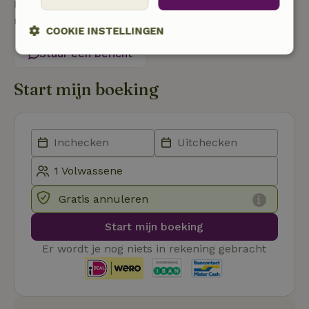
Neem contact op met de verhuurder van het
natuurhuisje
COOKIE INSTELLINGEN
Stuur een bericht
Strikt
Prestatie
Targeting
noodzakelijk
Start mijn boeking
Functioneel
Gratis annuleren
Strikt noodzakelijk
Prestatie
Targeting
Start mijn boeking
Functioneel
Er wordt je nog niets in rekening gebracht
Strikt noodzakelijke cookies maken de kernfunctionaliteiten
van de website mogelijk, zoals gebruikersaanmelding en
accountbeheer. De website kan niet goed worden gebruikt
zonder de strikt noodzakelijke cookies.