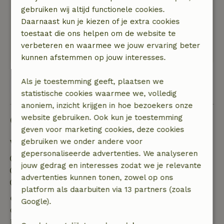
Algemene beoordeling: 9
/10
gebruiken wij altijd functionele cookies.
Heel erg goed
Daarnaast kun je kiezen of je extra cookies
Natuur, rust & ruimte: 5
/5
toestaat die ons helpen om de website te
Zowel met fiets als lopend kun je gelijk de
verbeteren en waarmee we jouw ervaring beter
natuur in.
kunnen afstemmen op jouw interesses.
Als je toestemming geeft, plaatsen we
Bekijk alle 11 beoordelingen
statistische cookies waarmee we, volledig
anoniem, inzicht krijgen in hoe bezoekers onze
website gebruiken. Ook kun je toestemming
Goed om te weten
geven voor marketing cookies, deze cookies
gebruiken we onder andere voor
Verblijfdetails
gepersonaliseerde advertenties. We analyseren
Inchecken: 14:00- 22:00
jouw gedrag en interesses zodat we je relevante
Uitchecken: 07:00- 11:00
advertenties kunnen tonen, zowel op ons
Contactloos verblijf mogelijk
platform als daarbuiten via 13 partners (zoals
Gratis annuleren binnen 7 dagen
Google).
Gratis annuleren binnen 7 dagen na bevestiging van
je boeking, bij een boekingsaanvraag meer dan 28