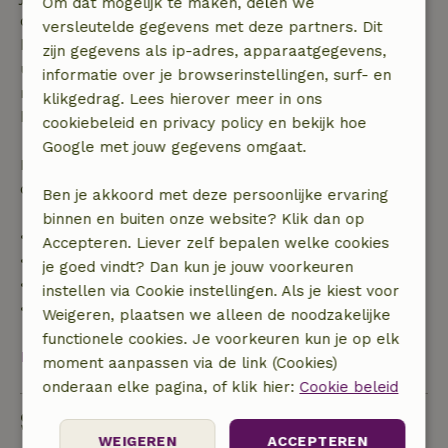
Om dat mogelijk te maken, delen we
dagen voor aanvang. Bij een boeking met aanvang
versleutelde gegevens met deze partners. Dit
binnen 28 dagen geldt gratis annuleren binnen 24
zijn gegevens als ip-adres, apparaatgegevens,
uur. Bij annulering binnen gestelde periode heb je
informatie over je browserinstellingen, surf- en
recht op volledige terugbetaling van het
klikgedrag. Lees hierover meer in ons
boekingsbedrag.
cookiebeleid en privacy policy en bekijk hoe
Google met jouw gegevens omgaat.
Daarna krijg je een deel van de reissom en 100% van
de borg terugbetaald:
Ben je akkoord met deze persoonlijke ervaring
binnen en buiten onze website? Klik dan op
• tot 42 dagen voor aankomst: 70% terugbetaald
Accepteren. Liever zelf bepalen welke cookies
• 42–28 dagen voor aankomst: 40% terugbetaald
je goed vindt? Dan kun je jouw voorkeuren
• 28 dagen tot de aankomstdag: 10% terugbetaald
instellen via Cookie instellingen. Als je kiest voor
• op de aankomstdag of later: geen terugbetaling
Weigeren, plaatsen we alleen de noodzakelijke
functionele cookies. Je voorkeuren kun je op elk
Bekijk alles
moment aanpassen via de link (Cookies)
onderaan elke pagina, of klik hier:
Cookie beleid
Stel een vraag
WEIGEREN
ACCEPTEREN