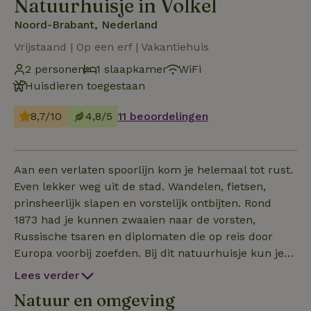
Natuurhuisje in Volkel
Noord-Brabant, Nederland
Vrijstaand | Op een erf | Vakantiehuis
2 personen
1 slaapkamer
WiFi
Huisdieren toegestaan
8,7/10
4,8/5
11 beoordelingen
Aan een verlaten spoorlijn kom je helemaal tot rust.
Even lekker weg uit de stad. Wandelen, fietsen,
prinsheerlijk slapen en vorstelijk ontbijten. Rond
1873 had je kunnen zwaaien naar de vorsten,
Russische tsaren en diplomaten die op reis door
Europa voorbij zoefden. Bij dit natuurhuisje kun je
nu genieten rondom ons spoorwachtershuisje uit
Lees verder
1875 in alle privacy van de rust en de natuur langs
Natuur en omgeving
het voormalige ‘Duits Lijntje’. Opladen, bijtanken en