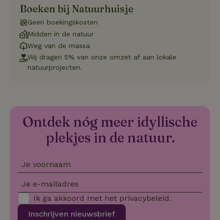
Boeken bij Natuurhuisje
Aanbieder
/
Naam
Vervaldatum
Om
Domein
Geen boekingskosten
_pinterest_ct_ua
Pinterest Inc.
1 jaar
De
Midden in de natuur
.ct.pinterest.com
wo
re
Weg van de massa
Pi
Wij dragen 5% van onze omzet af aan lokale
Ma
natuurprojecten.
_tt_enable_cookie
.natuurhuisje.be
3 maanden
De
wo
o
vo
de
be
ge
Ontdek nóg meer idyllische
co
we
plekjes in de natuur.
on
CookieScriptConsent
CookieScript
4 weken 2
De
Google
.natuurhuisje.be
dagen
wo
Privacy Policy
do
Je voornaam
Sc
se
co
Je e-mailadres
va
on
Ik ga akkoord met het
privacybeleid
.
co
va
Inschrijven nieuwsbrief
Sc