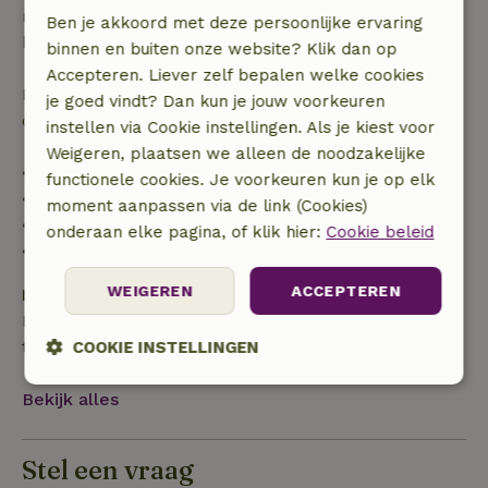
recht op volledige terugbetaling van het
Ben je akkoord met deze persoonlijke ervaring
boekingsbedrag.
binnen en buiten onze website? Klik dan op
Accepteren. Liever zelf bepalen welke cookies
Daarna krijg je een deel van de reissom en 100% van
je goed vindt? Dan kun je jouw voorkeuren
de borg terugbetaald:
instellen via Cookie instellingen. Als je kiest voor
Weigeren, plaatsen we alleen de noodzakelijke
• tot 42 dagen voor aankomst: 70% terugbetaald
functionele cookies. Je voorkeuren kun je op elk
• 42–28 dagen voor aankomst: 40% terugbetaald
moment aanpassen via de link (Cookies)
• 28 dagen tot de aankomstdag: 10% terugbetaald
onderaan elke pagina, of klik hier:
Cookie beleid
• op de aankomstdag of later: geen terugbetaling
WEIGEREN
ACCEPTEREN
Borg
Een borg van € 270,00 is van toepassing. Je wordt
terugbetaald na het uitchecken.
COOKIE INSTELLINGEN
Strikt
Prestatie
Targeting
Bekijk alles
noodzakelijk
Stel een vraag