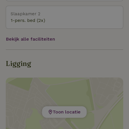
biedt u verrassend veel variëteit en lekkernij. Hou je
van winkelen aan zee, flaneer je naar Nieuwpoort,
Slaapkamer 2
leuke brocante en markten zullen je bekoren.
1-pers. bed (2x)
Bekijk alle faciliteiten
Ligging
Toon locatie