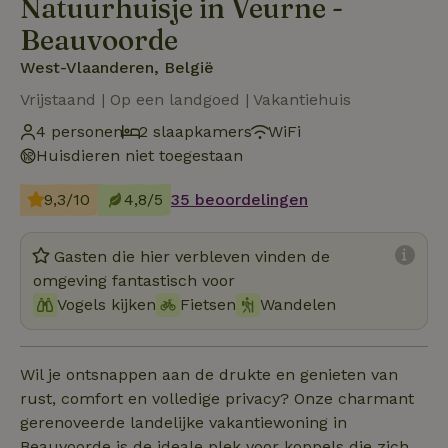
Natuurhuisje in Veurne -
Beauvoorde
West-Vlaanderen, België
Vrijstaand | Op een landgoed | Vakantiehuis
4 personen
2 slaapkamers
WiFi
Huisdieren niet toegestaan
9,3/10
4,8/5
35 beoordelingen
Gasten die hier verbleven vinden de
omgeving fantastisch voor
Vogels kijken
Fietsen
Wandelen
Wil je ontsnappen aan de drukte en genieten van
rust, comfort en volledige privacy? Onze charmant
gerenoveerde landelijke vakantiewoning in
Beauvoorde is de ideale plek voor koppels die zich