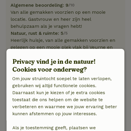
Algemene beoordeling: 9
/10
Van alle gemakken voorzien op een mooie
locatie. Gastvrouw en heer zijn heel
behulpzaam als je vragen hebt!
Natuur, rust & ruimte: 5
/5
Heerlijk huisje, van alle gemakken voorzien en
gelegen op een mooie plek vlak bij Veurne en
dicht bij de kust-plaatsen de Panne en
Privacy vind je in de natuur!
Nieuwpoort Bad. De gastvrouw en heer waren
zeer behulpzaam als je vragen had. Een dagje
Cookies voor onderweg?
Brugge is zeker de moeite waard! Evenals
Om jouw struintocht soepel te laten verlopen,
Oostende!
gebruiken wij altijd functionele cookies.
Daarnaast kun je kiezen of je extra cookies
Andy
toestaat die ons helpen om de website te
22 mei 2026
verbeteren en waarmee we jouw ervaring beter
kunnen afstemmen op jouw interesses.
Algemene beoordeling: 9
/10
Zeer goed en vriendelijke eigenaren
Als je toestemming geeft, plaatsen we
Natuur, rust & ruimte: 5
/5