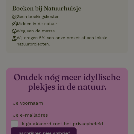
vo
Boeken bij Natuurhuisje
de
be
Geen boekingskosten
ge
co
Midden in de natuur
we
on
Weg van de massa
Wij dragen 5% van onze omzet af aan lokale
CookieScriptConsent
CookieScript
4 weken 2
De
Google
.natuurhuisje.be
dagen
wo
natuurprojecten.
Privacy Policy
do
Sc
se
co
va
on
co
Ontdek nóg meer idyllische
va
Sc
plekjes in de natuur.
no
co
we
VISITOR_PRIVACY_METADATA
YouTube
5 maanden
De
Je voornaam
.youtube.com
4 weken
wo
o
to
Je e-mailadres
de
pr
Ik ga akkoord met het
privacybeleid
.
vo
in
Inschrijven nieuwsbrief