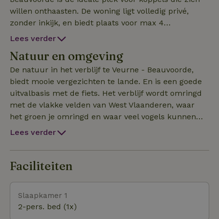
willen onthaasten. De woning ligt volledig privé,
zonder inkijk, en biedt plaats voor max 4
volwassenen (15+). De gelijkvloerse indeling is ook
Lees verder
geschikt voor gasten minder goed te been. Binnen
Natuur en omgeving
vindt u twee ruime slaapkamers met comfortabele
boxspringbedden in een hygiënische slaapomgeving
De natuur in het verblijf te Veurne - Beauvoorde,
(alles is voorzien van bescherming), uitgeruste
biedt mooie vergezichten te lande. En is een goede
keuken, vloerverwarming, wifi, smart tv en Netflix.
uitvalbasis met de fiets. Het verblijf wordt omringd
Buiten geniet u van een OZ gerichte terras met BBQ,
met de vlakke velden van West Vlaanderen, waar
een zit en lighoek en ruime privé weide.
het groen je omringd en waar veel vogels kunnen
Fietsenberging met oplaadpunt en een directe
gespot worden. De zee is op een afstand van 10km
Lees verder
aansluiting op het fietsnetwerk ideaal als uitvalbasis
alsook de Franse grens. De Westhoekduinen, de
voor fietsers, wandelaars en natuurliefhebbers. De
Doornpanne, het achterliggend heuvelland en
kust is tevens vlakbij. Geen huisdieren Geen feestjes
IJzervallei zijn een groene gordel om je heen. Het
Faciliteiten
Enkel 15+ Heb je vragen stuur uw bericht.
verleden verkennen in de Abdijmuseum, het
visserijmuseum, het Ypermuseum en tal van andere
Slaapkamer 1
bezoekerscentrums verlenen u variatie aan
2-pers. bed (1x)
geschiedenis van de Westhoek. West-Vlaanderen