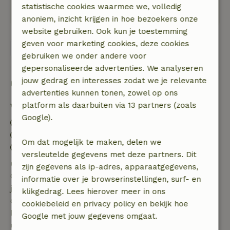
statistische cookies waarmee we, volledig
Zeer rustig en mooi
anoniem, inzicht krijgen in hoe bezoekers onze
website gebruiken. Ook kun je toestemming
geven voor marketing cookies, deze cookies
Bekijk alle 35 beoordelingen
gebruiken we onder andere voor
gepersonaliseerde advertenties. We analyseren
Goed om te weten
jouw gedrag en interesses zodat we je relevante
advertenties kunnen tonen, zowel op ons
platform als daarbuiten via 13 partners (zoals
Verblijfdetails
Google).
Inchecken: 17:00- 19:30
Uitchecken: 08:00- 11:00
Om dat mogelijk te maken, delen we
Contactloos verblijf mogelijk
versleutelde gegevens met deze partners. Dit
Gratis annuleren binnen 7 dagen
zijn gegevens als ip-adres, apparaatgegevens,
Gratis annuleren binnen 7 dagen na bevestiging van
informatie over je browserinstellingen, surf- en
je boeking, bij een boekingsaanvraag meer dan 28
klikgedrag. Lees hierover meer in ons
dagen voor aanvang. Bij een boeking met aanvang
cookiebeleid en privacy policy en bekijk hoe
binnen 28 dagen geldt gratis annuleren binnen 24
Google met jouw gegevens omgaat.
uur. Bij annulering binnen gestelde periode heb je