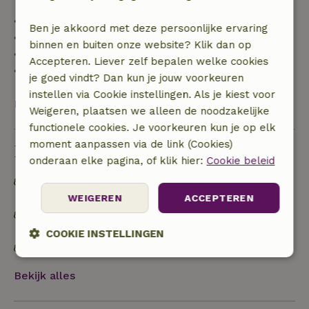
• tot 42 dagen voor aankomst: 70% terugbetaald
Ben je akkoord met deze persoonlijke ervaring
• 42–28 dagen voor aankomst: 40% terugbetaald
binnen en buiten onze website? Klik dan op
• 28 dagen tot de aankomstdag: 10% terugbetaald
Accepteren. Liever zelf bepalen welke cookies
• op de aankomstdag of later: geen terugbetaling
je goed vindt? Dan kun je jouw voorkeuren
instellen via Cookie instellingen. Als je kiest voor
Bekijk alles
Weigeren, plaatsen we alleen de noodzakelijke
functionele cookies. Je voorkeuren kun je op elk
moment aanpassen via de link (Cookies)
Duurzaamheid
onderaan elke pagina, of klik hier:
Cookie beleid
Afval scheiden (glas, papier, plastic,
voedselafval/biologisch)
WEIGEREN
ACCEPTEREN
Specifieke huisregels over duisternis en stilte om
het bioritme van lokale soorten te respecteren
COOKIE INSTELLINGEN
Fietsverhuur is mogelijk
Strikt
Prestatie
Targeting
noodzakelijk
Bekijk alles