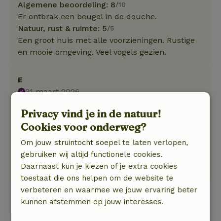
Algemene beoordeling: 8
/10
Er ontbrak een beugel in de douche.
Natuur, rust & ruimte: 5
/5
Een groot huis met alle voorzieningen. Rustige
en mooie omgeving. Veel vogels gezien.
E
31 maart 2026
Algemene beoordeling: 9
/10
Privacy vind je in de natuur!
Super leuk huisje. Schoon en netjes. Keuken is
Cookies voor onderweg?
van alles voorzien. Grote tuin met twee
Om jouw struintocht soepel te laten verlopen,
ligstoelen. Omgeving is heel rustig.
gebruiken wij altijd functionele cookies.
Natuur, rust & ruimte: 5
/5
Daarnaast kun je kiezen of je extra cookies
Mooie rustig plek midden tussen de weilanden.
toestaat die ons helpen om de website te
verbeteren en waarmee we jouw ervaring beter
kunnen afstemmen op jouw interesses.
Bekijk alle 48 beoordelingen