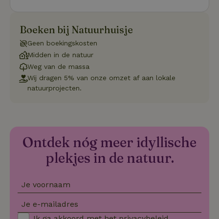
wo
o
vo
de
Boeken bij Natuurhuisje
be
ge
Geen boekingskosten
co
we
Midden in de natuur
on
Weg van de massa
CookieScriptConsent
CookieScript
4 weken 2
De
Google
Wij dragen 5% van onze omzet af aan lokale
.natuurhuisje.be
dagen
wo
Privacy Policy
do
natuurprojecten.
Sc
se
co
va
on
co
va
Ontdek nóg meer idyllische
Sc
no
plekjes in de natuur.
co
we
VISITOR_PRIVACY_METADATA
YouTube
5 maanden
De
.youtube.com
4 weken
wo
Je voornaam
o
to
de
Je e-mailadres
pr
vo
Ik ga akkoord met het
privacybeleid
.