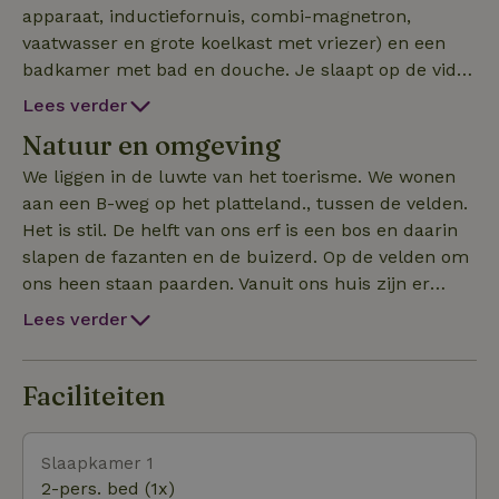
apparaat, inductiefornuis, combi-magnetron,
vaatwasser en grote koelkast met vriezer) en een
badkamer met bad en douche. Je slaapt op de vide
in een heerlijk grote boxspring van 210 bij 200,
Lees verder
onder de houten kap. Canal Digitaal brengt je naar
Natuur en omgeving
vele TV-zenders. Uiteraard is er Wifi. Via de
openslaande tuindeuren (met hordeur) loop je je
We liggen in de luwte van het toerisme. We wonen
eigen tuin in (gras en terras). De tuin ligt op het
aan een B-weg op het platteland., tussen de velden.
zuiden. We hebben op ons erf vier huisjes staan die
Het is stil. De helft van ons erf is een bos en daarin
we verhuren. Dit huis is in het hoogseizoen voor
slapen de fazanten en de buizerd. Op de velden om
minimaal een week te huur en in het laagseizoen
ons heen staan paarden. Vanuit ons huis zijn er
kun je dit huis huren voor minimaal drie nachten.
wandelpaden en knooppunten voor fietsers. Het
Lees verder
Niet geschikt voor kinderen. Omwille van de rust
strand ligt op 2,5 km afstand. We kunnen jullie
zijn er geen huisdieren toegestaan. De bedden
vertellen waar je oesters kunt rapen , waar de
worden opgemaakt en we leggen handdoeken /
zeewierexcursie is en waar de zeehonden liggen etc.
Faciliteiten
theedoeken etc klaar.
Slaapkamer 1
2-pers. bed (1x)