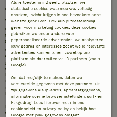
Als je toestemming geeft, plaatsen we
Goed om te weten
statistische cookies waarmee we, volledig
anoniem, inzicht krijgen in hoe bezoekers onze
Verblijfdetails
website gebruiken. Ook kun je toestemming
geven voor marketing cookies, deze cookies
Inchecken: 15:00- 22:00
gebruiken we onder andere voor
Uitchecken: 07:00- 10:00
gepersonaliseerde advertenties. We analyseren
Contactloos verblijf mogelijk
jouw gedrag en interesses zodat we je relevante
Gratis annuleren binnen 7 dagen
advertenties kunnen tonen, zowel op ons
Gratis annuleren binnen 7 dagen na bevestiging van
platform als daarbuiten via 13 partners (zoals
je boeking, bij een boekingsaanvraag meer dan 28
Google).
dagen voor aanvang. Bij een boeking met aanvang
binnen 28 dagen geldt gratis annuleren binnen 24
Om dat mogelijk te maken, delen we
uur. Bij annulering binnen gestelde periode heb je
versleutelde gegevens met deze partners. Dit
recht op volledige terugbetaling van het
zijn gegevens als ip-adres, apparaatgegevens,
boekingsbedrag.
informatie over je browserinstellingen, surf- en
klikgedrag. Lees hierover meer in ons
Daarna krijg je een deel van de reissom en 100% van
cookiebeleid en privacy policy en bekijk hoe
de borg terugbetaald:
Google met jouw gegevens omgaat.