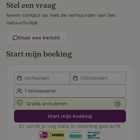
Stel een vraag
Functioneel
Neem contact op met de verhuurder van het
natuurhuisje
Stuur een bericht
Start mijn boeking
Strikt noodzakelijk
Prestatie
Targeting
Functioneel
Strikt noodzakelijke cookies maken de kernfunctionaliteiten
van de website mogelijk, zoals gebruikersaanmelding en
accountbeheer. De website kan niet goed worden gebruikt
zonder de strikt noodzakelijke cookies.
Aanbieder
/
Naam
Vervaldatum
Om
Domein
Gratis annuleren
_pinterest_ct_ua
Pinterest Inc.
1 jaar
De
Start mijn boeking
.ct.pinterest.com
wo
re
Pi
Er wordt je nog niets in rekening gebracht
Ma
_tt_enable_cookie
.natuurhuisje.be
3 maanden
De