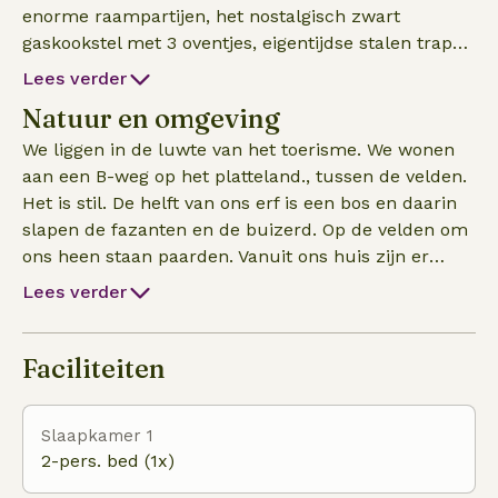
enorme raampartijen, het nostalgisch zwart
gaskookstel met 3 oventjes, eigentijdse stalen trap
en de Marokkaanse Zelliges (handgemaakte tegels).
Lees verder
Het natuurhuisje heeft 3 slaapkamers en 2
Natuur en omgeving
badkamers (waarvan eentje met bad). Op alle
slaapkamers staan 2-persoonsbedden. De keuken is
We liggen in de luwte van het toerisme. We wonen
voorzien van een nespresso-apparaat, vaatwasser, 2
aan een B-weg op het platteland., tussen de velden.
koelkasten met vriezer. Het zomerhuis heeft een
Het is stil. De helft van ons erf is een bos en daarin
houtkachel. Canal Digitaal brengt je naar vele TV-
slapen de fazanten en de buizerd. Op de velden om
zenders. Uiteraard is er Wifi. We hebben vier huizen
ons heen staan paarden. Vanuit ons huis zijn er
te huur op ons erf. We hebben maximaal 4 fietsen
wandelpaden en knooppunten voor fietsers. Het
Lees verder
voor korte stukjes (strand, boodschap), deze zijn
strand ligt op 2,5 km afstand. We kunnen jullie
voor alle gasten beschikbaar (verdelen per dag nr
vertellen waar je mosselen kunt plukken & oesters
interesse). Bij het zomerhuis kun je vanaf mei – okt
kunt rapen , waar de zeewierexcursie is en waar de
Faciliteiten
een strandhuisje erbij huren voor € 35 per week. De
zeehonden liggen etc.
bedden worden opgemaakt en we leggen
Slaapkamer 1
handdoeken/theedoeken etc klaar.
2-pers. bed (1x)