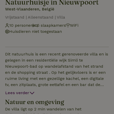
Natuurhuisje in Nieuwpoort
West-Vlaanderen, België
Vrijstaand | Alleenstaand | Villa
10 personen
5 slaapkamers
WiFi
Huisdieren niet toegestaan
Dit natuurhuis is een recent gerenoveerde villa en is
gelegen in een residentiële wijk Simli te
Nieuwpoort-bad op wandelafstand van het strand
en de shopping straat . Op het gelijkvloers is er een
ruime living met een gezellige kachel, een digitale
tv, een zitplaats, grote eettafel en een bar dat de
eetplaats verbind met de keuken die is voorzien van
Lees verder
alle faciliteiten ( er zijn ook twee grote Teppanyaki
Natuur en omgeving
platen aanwezig om gezellig te tafelen ) , er is ook
nog een badkamer op het gelijkvloers met een
De villa ligt op 2 min wandelen van het