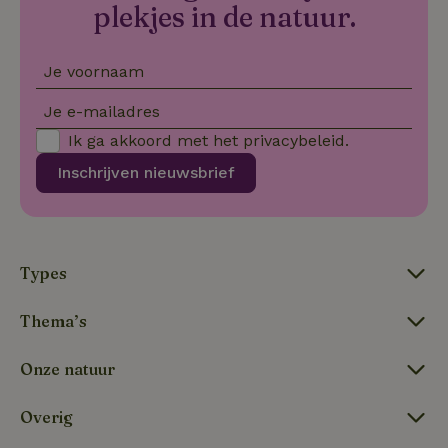
Sc
plekjes in de natuur.
se
co
va
on
Je voornaam
co
va
Sc
Je e-mailadres
no
co
Ik ga akkoord met het
privacybeleid
.
we
Inschrijven nieuwsbrief
VISITOR_PRIVACY_METADATA
YouTube
5 maanden
De
.youtube.com
4 weken
wo
o
to
de
pr
vo
Types
in
si
He
ge
Thema’s
to
de
be
Onze natuur
ve
pr
in
hu
Overig
w
ge