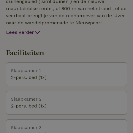
douche, een lavabo en een toilet. Er is beneden ook
duinengebied ( simliduinen ) en de nieuwe
een slaapkamer met boxspring voor twee personen .
mountainbike route , of 800 m van het strand , of de
Er is wifi voorzien over de hele villa. Op de
veerboot brengt je van de rechteroever van de IJzer
bovenverdieping is er een zithoek in de hal en 4
naar de wandelpromenade te Nieuwpoort .
ruime slaapkamers , de kamers zijn voorzien van
Lees verder
beddengoed en badhanddoeken. Boven is er een
ruime badkamer met instapdouche en ligbad en
dubbele lavabo. Naast de badkamer is er een apart
Faciliteiten
toilet. Er is een grote tuin met zonneterras, bbq, en
tuinmeubelen en een kabelbaan voor de kids .
Slaapkamer 1
2-pers. bed (1x)
Slaapkamer 2
2-pers. bed (1x)
Slaapkamer 3