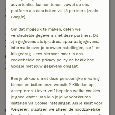
advertenties kunnen tonen, zowel op ons
Daarna krijg je een deel van de reissom en 100% van
platform als daarbuiten via 13 partners (zoals
de borg terugbetaald:
Google).
• tot 42 dagen voor aankomst: 70% terugbetaald
Om dat mogelijk te maken, delen we
• 42–28 dagen voor aankomst: 40% terugbetaald
versleutelde gegevens met deze partners. Dit
• 28 dagen tot de aankomstdag: 10% terugbetaald
zijn gegevens als ip-adres, apparaatgegevens,
• op de aankomstdag of later: geen terugbetaling
informatie over je browserinstellingen, surf- en
klikgedrag. Lees hierover meer in ons
Borg
cookiebeleid en privacy policy en bekijk hoe
Een borg van € 300,00 is van toepassing. Je wordt
Google met jouw gegevens omgaat.
terugbetaald na het uitchecken.
Ben je akkoord met deze persoonlijke ervaring
Bekijk alles
binnen en buiten onze website? Klik dan op
Accepteren. Liever zelf bepalen welke cookies
je goed vindt? Dan kun je jouw voorkeuren
Duurzaamheid
instellen via Cookie instellingen. Als je kiest voor
Weigeren, plaatsen we alleen de noodzakelijke
Afval scheiden (glas, papier, plastic,