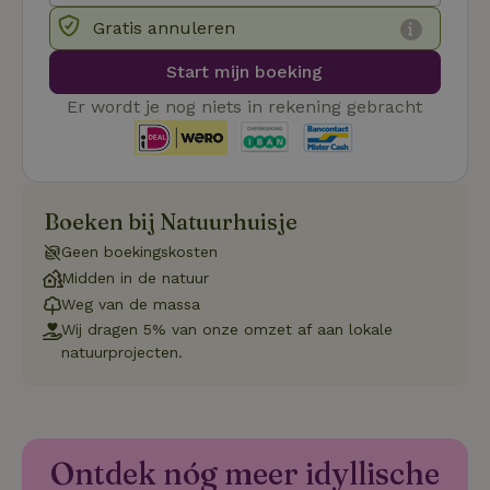
Functioneel
Gratis annuleren
Strikt noodzakelijke cookies maken de kernfunctionaliteiten
Start mijn boeking
van de website mogelijk, zoals gebruikersaanmelding en
accountbeheer. De website kan niet goed worden gebruikt
Er wordt je nog niets in rekening gebracht
zonder de strikt noodzakelijke cookies.
Aanbieder
/
Naam
Vervaldatum
Om
Domein
_pinterest_ct_ua
Pinterest Inc.
1 jaar
De
.ct.pinterest.com
wo
Boeken bij Natuurhuisje
re
Pi
Ma
Geen boekingskosten
Midden in de natuur
_tt_enable_cookie
.natuurhuisje.be
3 maanden
De
wo
Weg van de massa
o
vo
Wij dragen 5% van onze omzet af aan lokale
de
natuurprojecten.
be
ge
co
we
on
CookieScriptConsent
CookieScript
4 weken 2
De
Google
Ontdek nóg meer idyllische
.natuurhuisje.be
dagen
wo
Privacy Policy
do