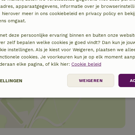
elijk)
adres, apparaatgegevens, informatie over je browserinstelli
 hierover meer in ons cookiebeleid en privacy policy en beki
ens omgaat.
met deze persoonlijke ervaring binnen en buiten onze websit
ver zelf bepalen welke cookies je goed vindt? Dan kun je jo
okie instellingen. Als je kiest voor Weigeren, plaatsen we alle
unctionele cookies. Je voorkeuren kun je op elk moment aanp
nderaan elke pagina, of klik hier:
Cookie beleid
TELLINGEN
WEIGEREN
A
locatie
elijk
Prestatie
Targeting
F