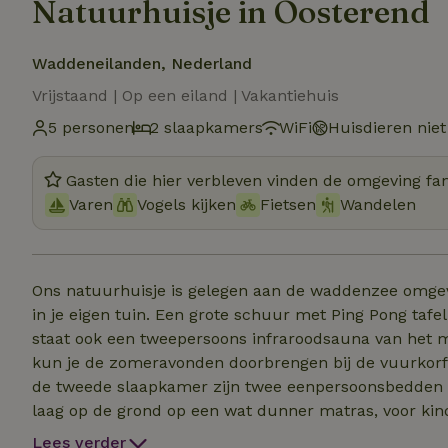
Natuurhuisje in Oosterend
Waddeneilanden, Nederland
Vrijstaand | Op een eiland | Vakantiehuis
5 personen
2 slaapkamers
WiFi
Huisdieren niet
Gasten die hier verbleven vinden de omgeving fan
Varen
Vogels kijken
Fietsen
Wandelen
Ons natuurhuisje is gelegen aan de waddenzee omgev
in je eigen tuin. Een grote schuur met Ping Pong tafel e
staat ook een tweepersoons infraroodsauna van het me
kun je de zomeravonden doorbrengen bij de vuurkorf 
de tweede slaapkamer zijn twee eenpersoonsbedden 
laag op de grond op een wat dunner matras, voor kind
kinderen . De gemeente Texel rekent toeristenbelastin
Lees verder