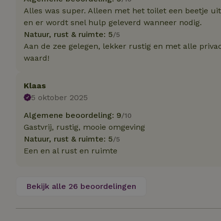
Alles was super. Alleen met het toilet een beetje ui
en er wordt snel hulp geleverd wanneer nodig.
Naam
Naam
Natuur, rust & ruimte: 5
/5
_nhft_user-creat
Naam
_ga
Aan de zee gelegen, lekker rustig en met alle priva
waard!
FPID
_nhftconstraint_s
lowest-price
Klaas
_uetsid
_nhft_safety-depo
5 oktober 2025
Algemene beoordeling: 9
_ga_JRK1QL37RY
/10
_uetvid
Gastvrij, rustig, mooie omgeving
_nhftconstraint_p
policy
_ttp
Natuur, rust & ruimte: 5
/5
Een en al rust en ruimte
_nhftconstraint_s
deposit-refund
uid
_ttp
_nhft_privacy-pol
Bekijk alle 26 beoordelingen
FPAU
IDE
ar_debug