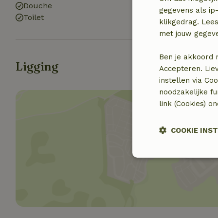
Douche
(gemeenschapp
gegevens als ip-
Toilet
klikgedrag. Lees
met jouw gegev
Ben je akkoord 
Ligging
Accepteren. Lie
instellen via Co
noodzakelijke f
link (Cookies) o
COOKIE INS
Toon 
Strikt noodzak