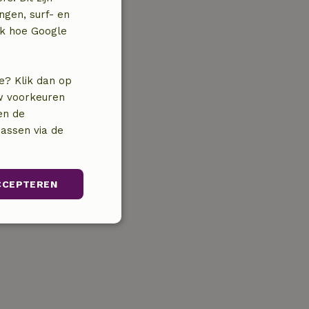
ngen, surf- en
jk hoe Google
e? Klik dan op
uw voorkeuren
en de
assen via de
CCEPTEREN
unctioneel