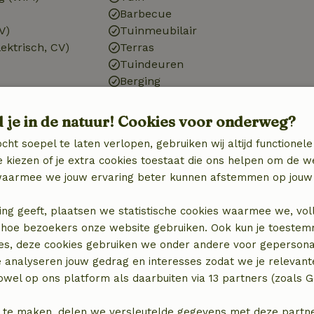
Barbecue
V)
Tuinmeubilair
ektrisch, CV)
Terras
Tuindeuren
Berging
d je in de natuur! Cookies voor onderweg?
Keuken
cht soepel te laten verlopen, gebruiken wij altijd functionele
Keuken
 kiezen of je extra cookies toestaat die ons helpen om de w
)
Afwasmachine
aarmee we jouw ervaring beter kunnen afstemmen op jouw 
Koel-/vriescombinatie
Oven
ing geeft, plaatsen we statistische cookies waarmee we, vol
Gasfornuis
 in hoe bezoekers onze website gebruiken. Ook kun je toeste
es, deze cookies gebruiken we onder andere voor gepersona
e analyseren jouw gedrag en interesses zodat we je relevant
wel op ons platform als daarbuiten via 13 partners (zoals G
 te maken, delen we versleutelde gegevens met deze partners