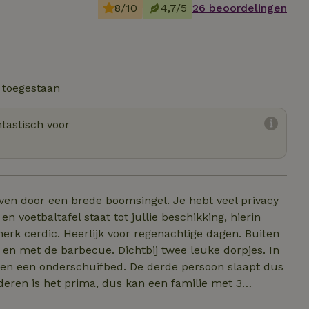
8/10
4,7/5
26 beoordelingen
 toegestaan
tastisch voor
en door een brede boomsingel. Je hebt veel privacy
n voetbaltafel staat tot jullie beschikking, hierin
rk cerdic. Heerlijk voor regenachtige dagen. Buiten
en met de barbecue. Dichtbij twee leuke dorpjes. In
en een onderschuifbed. De derde persoon slaapt dus
eren is het prima, dus kan een familie met 3
g van 2,40€ persoon per nacht. Dit dient aan het