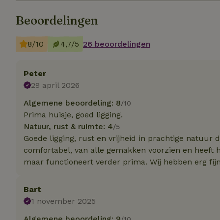
Beoordelingen
Strikt noodzakelijk
accountbeheer. De w
8/10
4,7/5
26 beoordelingen
Naam
Peter
_pinterest_ct_ua
29 april 2026
_tt_enable_cookie
Algemene beoordeling: 8
/10
Prima huisje, goed ligging.
CookieScriptCons
Natuur, rust & ruimte: 4
/5
Goede ligging, rust en vrijheid in prachtige natuur
comfortabel, van alle gemakken voorzien en heeft 
maar functioneert verder prima. Wij hebben erg fij
VISITOR_PRIVACY
Bart
1 november 2025
Algemene beoordeling: 9
/10