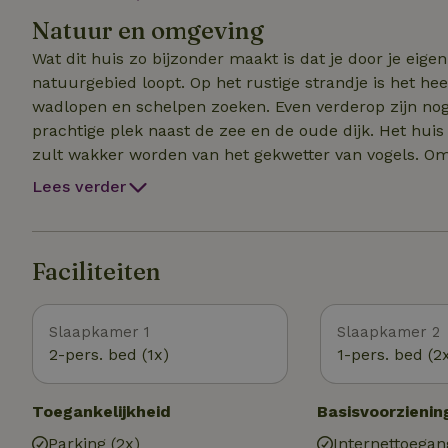
einde van het verblijf aan ons betaald te worden. Huis
Natuur en omgeving
Wat dit huis zo bijzonder maakt is dat je door je eige
natuurgebied loopt. Op het rustige strandje is het h
wadlopen en schelpen zoeken. Even verderop zijn nog
prachtige plek naast de zee en de oude dijk. Het huis
zult wakker worden van het gekwetter van vogels. Om 
lepelaar te vinden is. Wellicht zie je zelfs een keer ee
Lees verder
dorpjes Oudeschild en Oosterend. In Oudeschild, een h
visrestaurants, een supermarkt en een museum te vind
Oosterend vind je een oud dorpscentrum met prachtig
Faciliteiten
Slaapkamer 1
Slaapkamer 2
2-pers. bed (1x)
1-pers. bed (2
Toegankelijkheid
Basisvoorzienin
Parking (2x)
Internettoegan