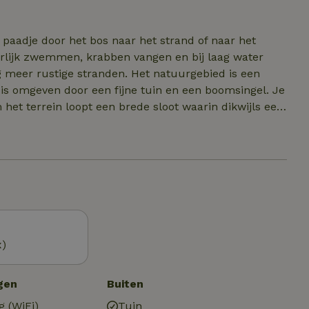
dieren zijn niet toegestaan
n paadje door het bos naar het strand of naar het
eerlijk zwemmen, krabben vangen en bij laag water
 meer rustige stranden. Het natuurgebied is een
 is omgeven door een fijne tuin en een boomsingel. Je
het terrein loopt een brede sloot waarin dikwijls een
n bijzondere roofvogel voorbij komen. Dichtbij zijn de
avendorpje, zijn een speeltuin, diverse
en. Hier kun je ook fietsen huren. In het pittoreske
e kerk en leuke restaurants.
x)
gen
Buiten
g (WiFi)
Tuin