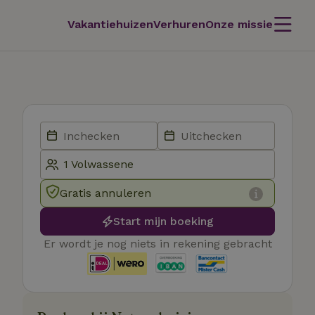
Vakantiehuizen
Verhuren
Onze missie
Gratis annuleren
Start mijn boeking
Er wordt je nog niets in rekening gebracht