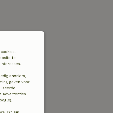
 cookies.
ebsite te
interesses.
ledig anoniem,
mming geven voor
liseerde
e advertenties
oogle).
. Dit zijn