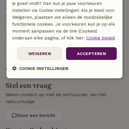
• tot 42 dagen voor aankomst: 70% terugbetaald
je goed vindt? Dan kun je jouw voorkeuren
• 42–28 dagen voor aankomst: 40% terugbetaald
instellen via Cookie instellingen. Als je kiest voor
• 28 dagen tot de aankomstdag: 10% terugbetaald
Weigeren, plaatsen we alleen de noodzakelijke
• op de aankomstdag of later: geen terugbetaling
functionele cookies. Je voorkeuren kun je op elk
moment aanpassen via de link (Cookies)
Bekijk alles
onderaan elke pagina, of klik hier:
Cookie beleid
WEIGEREN
ACCEPTEREN
Duurzaamheid
COOKIE INSTELLINGEN
OV gelegenheid op maximaal 1 kilometer
Strikt
Prestatie
Targeting
Stel een vraag
noodzakelijk
Neem contact op met de verhuurder van het
natuurhuisje
Functioneel
Stuur een bericht