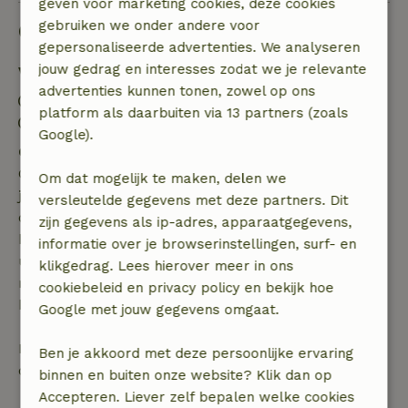
geven voor marketing cookies, deze cookies
gebruiken we onder andere voor
Goed om te weten
gepersonaliseerde advertenties. We analyseren
jouw gedrag en interesses zodat we je relevante
Verblijfdetails
advertenties kunnen tonen, zowel op ons
Inchecken: 15:00- 22:00
platform als daarbuiten via 13 partners (zoals
Uitchecken: 07:00- 11:00
Google).
Gratis annuleren binnen 7 dagen
Gratis annuleren binnen 7 dagen na bevestiging van
Om dat mogelijk te maken, delen we
je boeking, bij een boekingsaanvraag meer dan 28
versleutelde gegevens met deze partners. Dit
dagen voor aanvang. Bij een boeking met aanvang
zijn gegevens als ip-adres, apparaatgegevens,
binnen 28 dagen geldt gratis annuleren binnen 24
informatie over je browserinstellingen, surf- en
uur. Bij annulering binnen gestelde periode heb je
klikgedrag. Lees hierover meer in ons
recht op volledige terugbetaling van het
cookiebeleid en privacy policy en bekijk hoe
boekingsbedrag.
Google met jouw gegevens omgaat.
Daarna krijg je een deel van de reissom en 100% van
Ben je akkoord met deze persoonlijke ervaring
de borg terugbetaald:
binnen en buiten onze website? Klik dan op
Accepteren. Liever zelf bepalen welke cookies