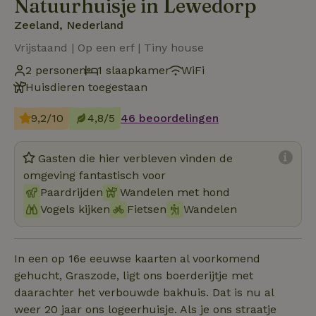
Natuurhuisje in Lewedorp
Zeeland, Nederland
Vrijstaand | Op een erf | Tiny house
2 personen
1 slaapkamer
WiFi
Huisdieren toegestaan
9,2/10
4,8/5
46 beoordelingen
Gasten die hier verbleven vinden de
omgeving fantastisch voor
Paardrijden
Wandelen met hond
Vogels kijken
Fietsen
Wandelen
In een op 16e eeuwse kaarten al voorkomend
gehucht, Graszode, ligt ons boerderijtje met
daarachter het verbouwde bakhuis. Dat is nu al
weer 20 jaar ons logeerhuisje. Als je ons straatje