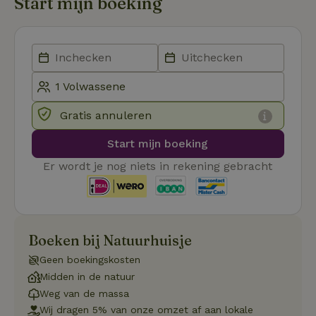
Start mijn boeking
Strikt noodzakelijk
Prestatie
Targeting
Functioneel
Strikt noodzakelijke cookies maken de kernfunctionaliteiten
van de website mogelijk, zoals gebruikersaanmelding en
Gratis annuleren
accountbeheer. De website kan niet goed worden gebruikt
zonder de strikt noodzakelijke cookies.
Start mijn boeking
Aanbieder
/
Naam
Vervaldatum
Om
Domein
Er wordt je nog niets in rekening gebracht
_pinterest_ct_ua
Pinterest Inc.
1 jaar
De
.ct.pinterest.com
wo
re
Pi
Ma
Boeken bij Natuurhuisje
_tt_enable_cookie
.natuurhuisje.be
3 maanden
De
wo
o
Geen boekingskosten
vo
Midden in de natuur
de
be
Weg van de massa
ge
co
Wij dragen 5% van onze omzet af aan lokale