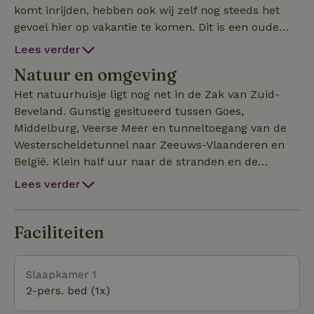
komt inrijden, hebben ook wij zelf nog steeds het
gevoel hier op vakantie te komen. Dit is een oude
zandrug waar boerenknechten hun huisjes op
Lees verder
mochten zetten van hun boeren. Er kon toch niets
Natuur en omgeving
verbouwd worden op de 30 cm dikke kleilaag. Het
huisje heeft een eigen opritpad met parkeerplaats
Het natuurhuisje ligt nog net in de Zak van Zuid-
en een eigen toegang naar met tuin, kippenren,
Beveland. Gunstig gesitueerd tussen Goes,
terras, veranda en serre. Een heerlijk rustig gelegen
Middelburg, Veerse Meer en tunneltoegang van de
achterhuisje. Het is dan ook uitermate geschikt om
Westerscheldetunnel naar Zeeuws-Vlaanderen en
je instrument mee te brengen als je tijdens je
België. Klein half uur naar de stranden en de
verblijf een paar uur per dag wilt studeren. Ons
duinen, maar niet in de toeristische drukte van Walche
Lees verder
huisje is niet geschikt voor kinderen. Er mag wel
eventueel maximaal één hond meekomen. Twee
kleintjes kan ook, u hoeft dan maar één hond aan te
Faciliteiten
melden Het huisje beslaat één ruimte met
slaaphoek, keukenhoek en douche/wc. Het is niet
Slaapkamer 1
groot, maar zeer compleet.
2-pers. bed (1x)