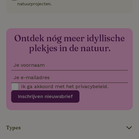
we
natuurprojecten.
on
CookieScriptConsent
CookieScript
4 weken 2
De
Google
.natuurhuisje.be
dagen
wo
Privacy Policy
do
Sc
se
Ontdek nóg meer idyllische
co
va
on
plekjes in de natuur.
co
va
Sc
no
Je voornaam
co
we
Je e-mailadres
VISITOR_PRIVACY_METADATA
YouTube
5 maanden
De
.youtube.com
4 weken
wo
Ik ga akkoord met het
privacybeleid
.
o
to
Inschrijven nieuwsbrief
de
pr
vo
in
si
He
ge
Types
to
de
be