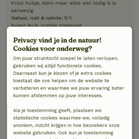
Knus huisje, klein maar alles wat nodig is is
aanwezig
Natuur, rust & ruimte: 5
/5
Super leuk, rustige omgeving
Privacy vind je in de natuur!
wessel
Cookies voor onderweg?
28 mei 2026
Om jouw struintocht soepel te laten verlopen,
Algemene beoordeling: 8
/10
gebruiken wij altijd functionele cookies.
Dit was eerste keer in natuurhuisje Genieten
Daarnaast kun je kiezen of je extra cookies
van stilte, en prijs is oké
toestaat die ons helpen om de website te
Natuur, rust & ruimte: 4
/5
verbeteren en waarmee we jouw ervaring beter
Fijn compleet huisje met veel privacy lekker
kunnen afstemmen op jouw interesses.
gefietst in de omgeving, zeker om mee te
nemen in een volgend verblijf in Zeeland
Als je toestemming geeft, plaatsen we
statistische cookies waarmee we, volledig
anoniem, inzicht krijgen in hoe bezoekers onze
Bekijk alle 46 beoordelingen
website gebruiken. Ook kun je toestemming