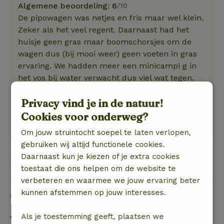
Algemene beoordeling: 6
/10
De pipowagen was netjes en fris maar wel klein.
Zeker als het veel regent. Daarnaast had het
huisje geen gras maar boomschorsjes om de
wagen dus (bij mooi weer) geen voeten in gras
ervaring. We hadden meer een minicampi g in
het vos bij water verwacht dus viel wat tegen.
Natuur, rust & ruimte: 5
/5
Privacy vind je in de natuur!
De omgeving was mooi, maar uitzicht vanuit
pipowagen was zeer beperkt. En grote grasveld
Cookies voor onderweg?
met boomhut mocht niet gebruikt worden...
Om jouw struintocht soepel te laten verlopen,
gebruiken wij altijd functionele cookies.
Daarnaast kun je kiezen of je extra cookies
Bekijk 1 beoordeling
toestaat die ons helpen om de website te
verbeteren en waarmee we jouw ervaring beter
kunnen afstemmen op jouw interesses.
Goed om te weten
Als je toestemming geeft, plaatsen we
Verblijfdetails