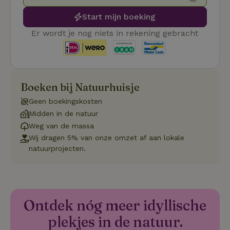
Functioneel
Start mijn boeking
Er wordt je nog niets in rekening gebracht
Strikt noodzakelijk
Prestatie
Targeting
Boeken bij Natuurhuisje
Functioneel
Geen boekingskosten
Strikt noodzakelijke cookies maken de kernfunctionaliteiten
Midden in de natuur
van de website mogelijk, zoals gebruikersaanmelding en
accountbeheer. De website kan niet goed worden gebruikt
Weg van de massa
zonder de strikt noodzakelijke cookies.
Wij dragen 5% van onze omzet af aan lokale
Aanbieder
/
natuurprojecten.
Naam
Vervaldatum
Om
Domein
_pinterest_ct_ua
Pinterest Inc.
1 jaar
De
.ct.pinterest.com
wo
re
Pi
Ma
Ontdek nóg meer idyllische
_tt_enable_cookie
.natuurhuisje.be
3 maanden
De
plekjes in de natuur.
wo
o