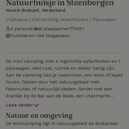
Natuurhuisje in Steenbergen
Noord-Brabant, Nederland
Vrijstaand | Kleinschalig vakantiepark | Pipowagen
4 personen
1 slaapkamer
WiFi
Huisdieren niet toegestaan
De mini camping met 4 ingerichte safaritenten en 1
pipowagen. Veel rust, ruimte en lekker bezig zijn.
Aan de camping kan je zwemmen, een kano of kajak
huren, fietsen door het natuurgebied met
fietsroutes, of natuurlijk skaten. Geniet met een
drankje bij de Bar aan de Baak, een charmante
kleine buitenbar. BewerkenGeniet in een charmante
Lees verder
pipowagen van een heerlijke vakantie. Je eet en doet
Natuur en omgeving
een spelletje aan een 4 persoons tafel met
comfortabele stoelen. ‘s Ochtends sta je op met je
De Minicamping ligt in natuurgebied de Brabantse