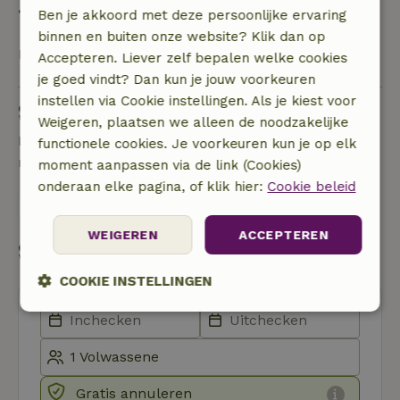
• op de aankomstdag of later: geen terugbetaling
Ben je akkoord met deze persoonlijke ervaring
binnen en buiten onze website? Klik dan op
Bekijk alles
Accepteren. Liever zelf bepalen welke cookies
je goed vindt? Dan kun je jouw voorkeuren
instellen via Cookie instellingen. Als je kiest voor
Stel een vraag
Weigeren, plaatsen we alleen de noodzakelijke
Neem contact op met de verhuurder van het
functionele cookies. Je voorkeuren kun je op elk
natuurhuisje
moment aanpassen via de link (Cookies)
onderaan elke pagina, of klik hier:
Cookie beleid
Stuur een bericht
WEIGEREN
ACCEPTEREN
Start mijn boeking
COOKIE INSTELLINGEN
Strikt
Prestatie
Targeting
noodzakelijk
Gratis annuleren