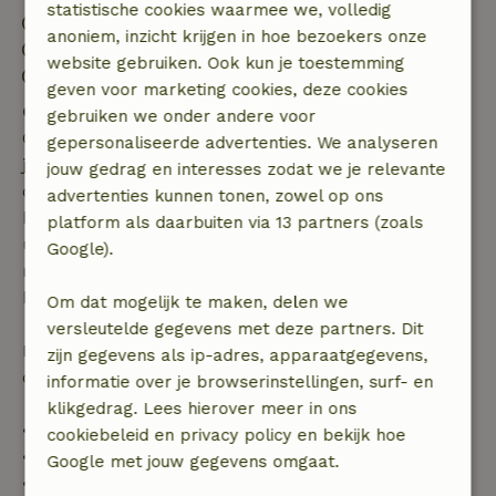
statistische cookies waarmee we, volledig
Inchecken: 15:00- 22:00
anoniem, inzicht krijgen in hoe bezoekers onze
Uitchecken: 07:00- 11:00
website gebruiken. Ook kun je toestemming
Contactloos verblijf mogelijk
geven voor marketing cookies, deze cookies
Gratis annuleren binnen 7 dagen
gebruiken we onder andere voor
Gratis annuleren binnen 7 dagen na bevestiging van
gepersonaliseerde advertenties. We analyseren
je boeking, bij een boekingsaanvraag meer dan 28
jouw gedrag en interesses zodat we je relevante
dagen voor aanvang. Bij een boeking met aanvang
advertenties kunnen tonen, zowel op ons
binnen 28 dagen geldt gratis annuleren binnen 24
platform als daarbuiten via 13 partners (zoals
uur. Bij annulering binnen gestelde periode heb je
Google).
recht op volledige terugbetaling van het
boekingsbedrag.
Om dat mogelijk te maken, delen we
versleutelde gegevens met deze partners. Dit
Daarna krijg je een deel van de reissom en 100% van
zijn gegevens als ip-adres, apparaatgegevens,
de borg terugbetaald:
informatie over je browserinstellingen, surf- en
klikgedrag. Lees hierover meer in ons
• tot 42 dagen voor aankomst: 70% terugbetaald
cookiebeleid en privacy policy en bekijk hoe
• 42–28 dagen voor aankomst: 40% terugbetaald
Google met jouw gegevens omgaat.
• 28 dagen tot de aankomstdag: 10% terugbetaald