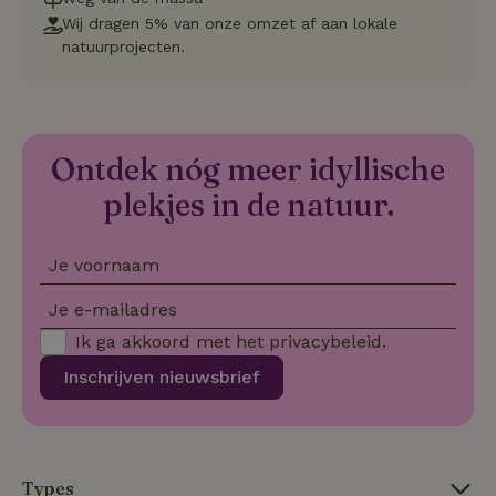
va
Wij dragen 5% van onze omzet af aan lokale
Sc
no
natuurprojecten.
co
we
VISITOR_PRIVACY_METADATA
YouTube
5 maanden
De
.youtube.com
4 weken
wo
o
to
Ontdek nóg meer idyllische
de
pr
plekjes in de natuur.
vo
in
si
He
ge
Je voornaam
to
de
Je e-mailadres
be
ve
Ik ga akkoord met het
privacybeleid
.
pr
in
hu
Inschrijven nieuwsbrief
w
ge
to
se
Types