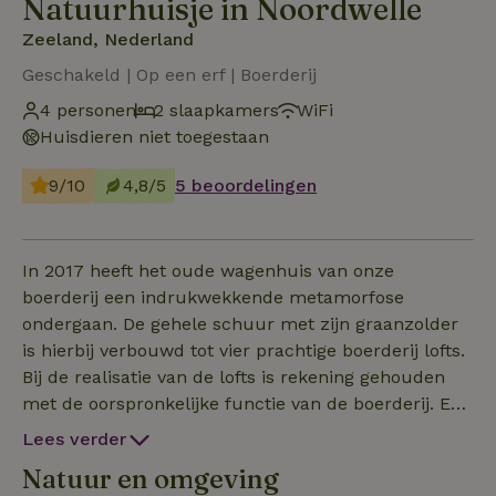
Natuurhuisje in Noordwelle
Zeeland, Nederland
Geschakeld | Op een erf | Boerderij
4 personen
2 slaapkamers
WiFi
Huisdieren niet toegestaan
9/10
4,8/5
5 beoordelingen
In 2017 heeft het oude wagenhuis van onze
boerderij een indrukwekkende metamorfose
ondergaan. De gehele schuur met zijn graanzolder
is hierbij verbouwd tot vier prachtige boerderij lofts.
Bij de realisatie van de lofts is rekening gehouden
met de oorspronkelijke functie van de boerderij. Er
is gebouwd met respect voor het verleden, wat u
Lees verder
goed terugziet in materialen, kleurgebruik en de
Natuur en omgeving
smaakvolle inrichting. Niet voor niets mochten wij