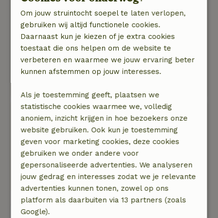
heen uit over de Zeeuwse landerijen. We zagen
Om jouw struintocht soepel te laten verlopen,
veel vogels en ook wat hazen. In de ochtend
gebruiken wij altijd functionele cookies.
gewekt door vogelenzang en het geluid van de
Daarnaast kun je kiezen of je extra cookies
Zeeuwse wind. In de nabije omgeving van
toestaat die ons helpen om de website te
strand, duinen en bos waar heerlijk gewandeld,
verbeteren en waarmee we jouw ervaring beter
gefietst, etc kan worden. Dorpje is klein en
kunnen afstemmen op jouw interesses.
rustig, de boerderij ligt net daarbuiten. Winkels
en horeca in de nabijgelegen dorpen.
Als je toestemming geeft, plaatsen we
statistische cookies waarmee we, volledig
Willemijn
anoniem, inzicht krijgen in hoe bezoekers onze
6 augustus 2022
website gebruiken. Ook kun je toestemming
geven voor marketing cookies, deze cookies
Algemene beoordeling: 8
/10
gebruiken we onder andere voor
Goede keuze
gepersonaliseerde advertenties. We analyseren
Natuur, rust & ruimte: 5
/5
jouw gedrag en interesses zodat we je relevante
De grote tuin is heerlijk.
advertenties kunnen tonen, zowel op ons
platform als daarbuiten via 13 partners (zoals
Google).
Bekijk alle 5 beoordelingen