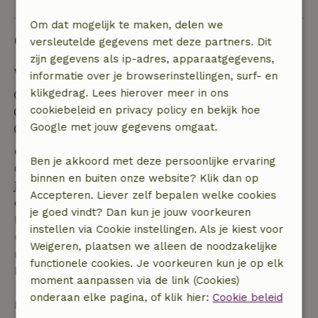
Om dat mogelijk te maken, delen we
Goed om te weten
versleutelde gegevens met deze partners. Dit
zijn gegevens als ip-adres, apparaatgegevens,
Verblijfdetails
informatie over je browserinstellingen, surf- en
klikgedrag. Lees hierover meer in ons
Inchecken: 16:00- 22:00
cookiebeleid en privacy policy en bekijk hoe
Uitchecken: 08:00- 10:00
Google met jouw gegevens omgaat.
Contactloos verblijf mogelijk
Gratis annuleren binnen 7 dagen
Ben je akkoord met deze persoonlijke ervaring
Gratis annuleren binnen 7 dagen na bevestiging van
binnen en buiten onze website? Klik dan op
je boeking, bij een boekingsaanvraag meer dan 28
Accepteren. Liever zelf bepalen welke cookies
dagen voor aanvang. Bij een boeking met aanvang
je goed vindt? Dan kun je jouw voorkeuren
binnen 28 dagen geldt gratis annuleren binnen 24
instellen via Cookie instellingen. Als je kiest voor
uur. Bij annulering binnen gestelde periode heb je
Weigeren, plaatsen we alleen de noodzakelijke
recht op volledige terugbetaling van het
functionele cookies. Je voorkeuren kun je op elk
boekingsbedrag.
moment aanpassen via de link (Cookies)
onderaan elke pagina, of klik hier:
Cookie beleid
Daarna krijg je een deel van de reissom en 100% van