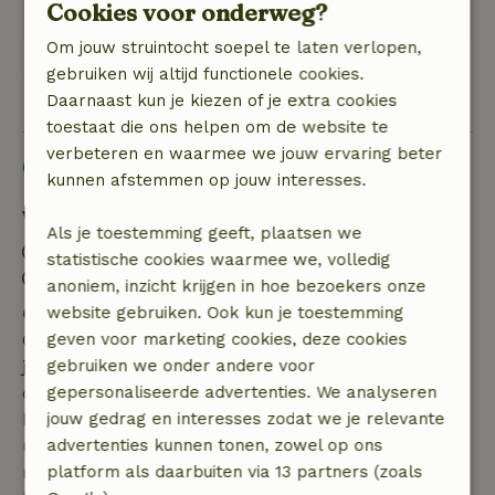
Cookies voor onderweg?
Heerlijk!!
Om jouw struintocht soepel te laten verlopen,
gebruiken wij altijd functionele cookies.
Bekijk alle 2 beoordelingen
Daarnaast kun je kiezen of je extra cookies
toestaat die ons helpen om de website te
verbeteren en waarmee we jouw ervaring beter
Goed om te weten
kunnen afstemmen op jouw interesses.
Verblijfdetails
Als je toestemming geeft, plaatsen we
Inchecken: 15:00- 22:00
statistische cookies waarmee we, volledig
Uitchecken: 07:00- 11:00
anoniem, inzicht krijgen in hoe bezoekers onze
website gebruiken. Ook kun je toestemming
Gratis annuleren binnen 7 dagen
geven voor marketing cookies, deze cookies
Gratis annuleren binnen 7 dagen na bevestiging van
gebruiken we onder andere voor
je boeking, bij een boekingsaanvraag meer dan 28
gepersonaliseerde advertenties. We analyseren
dagen voor aanvang. Bij een boeking met aanvang
jouw gedrag en interesses zodat we je relevante
binnen 28 dagen geldt gratis annuleren binnen 24
advertenties kunnen tonen, zowel op ons
uur. Bij annulering binnen gestelde periode heb je
platform als daarbuiten via 13 partners (zoals
recht op volledige terugbetaling van het