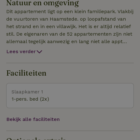
Natuur en omgeving
heeft een zwembad, kinderbadje en een speelkamer
voor de kinderen. Deze faciliteiten grenzen aan het
Dit appartement ligt op een klein familiepark. Vlakbij
terras van het HCR op het zelfde park. Bedlinnen en
de vuurtoren van Haamstede. op loopafstand van
handdoeken kunnen tegen betaling worden
het strand en in een villawijk. Het is er altijd relatief
verzorgt. bed 12,50 euro handdoekenset 9,50
stil. De eigenaren van de 52 appartementen zijn niet
Honden welkom 5 euro per nacht per hond.
allemaal tegelijk aanwezig en lang niet alle appt
worden verhuurd. Ook het strand is vrij rustig .Het
Lees verder
geheel ligt in een rustige villawijk. De duinen zijn uw
buren. Er zijn diverse wandelingen zowel naar het
strand, door de duinen en over de polder. Fietsen
Faciliteiten
zijn te huur bij het hotel. appt nr 33 Zeezand ligt
aan het einde van een doorlopend straatje. Dus geen
Slaapkamer 1
druk autoverkeer voor de deur. Alleen parkeerplaats
1-pers. bed (2x)
van omwonende. Ook voor het eigen terras lopen de
gasten op afstand voorbij.
Bekijk alle faciliteiten