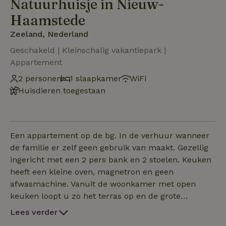
Natuurhuisje in Nieuw-
Haamstede
Zeeland, Nederland
Geschakeld | Kleinschalig vakantiepark |
Appartement
2 personen
1 slaapkamer
WiFi
Huisdieren toegestaan
Een appartement op de bg. In de verhuur wanneer
de familie er zelf geen gebruik van maakt. Gezellig
ingericht met een 2 pers bank en 2 stoelen. Keuken
heeft een kleine oven, magnetron en geen
afwasmachine. Vanuit de woonkamer met open
keuken loopt u zo het terras op en de grote
gezamenlijke tuin in. De inrichting is wat gedateerd.
Lees verder
eem keuze van de eigenaren. Het kleine familiepark