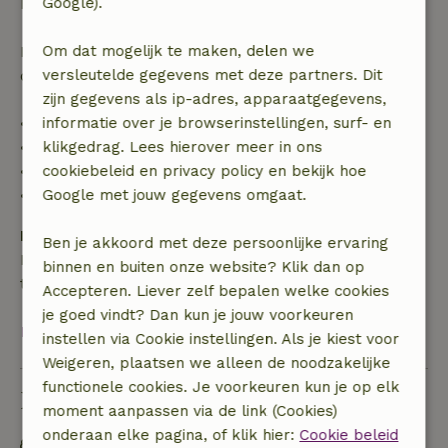
Google).
boekingsbedrag.
Om dat mogelijk te maken, delen we
Daarna krijg je een deel van de reissom en 100% van
versleutelde gegevens met deze partners. Dit
de borg terugbetaald:
zijn gegevens als ip-adres, apparaatgegevens,
informatie over je browserinstellingen, surf- en
• tot 42 dagen voor aankomst: 70% terugbetaald
klikgedrag. Lees hierover meer in ons
• 42–28 dagen voor aankomst: 40% terugbetaald
cookiebeleid en privacy policy en bekijk hoe
• 28 dagen tot de aankomstdag: 10% terugbetaald
Google met jouw gegevens omgaat.
• op de aankomstdag of later: geen terugbetaling
Borg
Ben je akkoord met deze persoonlijke ervaring
Een borg van € 100,00 is van toepassing. Je wordt
binnen en buiten onze website? Klik dan op
terugbetaald na het uitchecken.
Accepteren. Liever zelf bepalen welke cookies
je goed vindt? Dan kun je jouw voorkeuren
Bekijk alles
instellen via Cookie instellingen. Als je kiest voor
Weigeren, plaatsen we alleen de noodzakelijke
functionele cookies. Je voorkeuren kun je op elk
Duurzaamheid
moment aanpassen via de link (Cookies)
onderaan elke pagina, of klik hier:
Cookie beleid
Natuurlijke isolatiematerialen