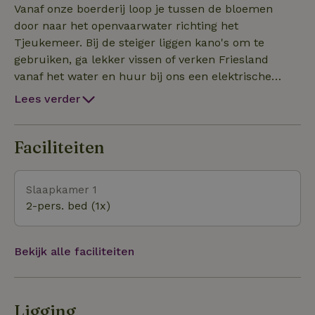
verblijf)Genieten!! Smûk bestaat uit dit
Vanaf onze boerderij loop je tussen de bloemen
natuurhuisje, Boeren tenten, Bell tenten en elektr.
door naar het openvaarwater richting het
sloepverhuur. Voor de kids veel plezier met geitjes,
Tjeukemeer. Bij de steiger liggen kano's om te
kippen voor de verse eieren en koeien en paarden in
gebruiken, ga lekker vissen of verken Friesland
de wei. Koop verse producten in de Boerderijwinkel.
vanaf het water en huur bij ons een elektrische
Geniet van elkaar en de natuur en kom opladen bij S
sloep. Ook leuk is een kayak route in de Rottige
Lees verder
Meente. Dit is een prachtig natuurgebied waar je
ook heerlijk rustig kunt wandelen. Zin in stadse
gezelligheid? bezoek Lemmer, Hindeloopen of
Faciliteiten
Leeuwarden ook Sneek is zeker een bezoekje
waard. Aanrader een dagje naar de
Slaapkamer 1
Orchideeenhoeve Luttelgeest of bezoek het
2-pers. bed (1x)
kameleondorp in Terherne. In het voorjaar heb je de
mooie tulpenroutes in Rutten
Bekijk alle faciliteiten
Ligging