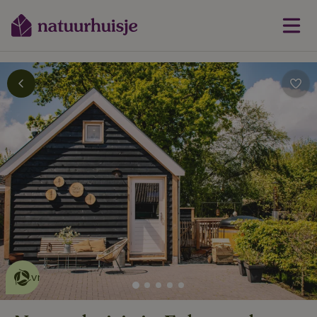
Dit natuurhuisje is eco-
vriendelijk
lees meer