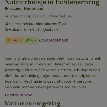
Natuurhuisje in Echtenerbrug
Friesland, Nederland
Vrijstaand | Op een erf | Vakantiehuis
4 personen
1 slaapkamer
WiFi
Huisdieren niet toegestaan
9,4/10
5/5
5 beoordelingen
Voel je thuis op deze mooie plek in de natuur. Uniek
overnachting in Friesland! Beleef en ervaar deze
prachtig plek aan het water. Dit natuurhuisje is een
klein knus huisje gelegen naast een nostalgische
boerderij. Het huisje is geschikt voor 4 personen.
Een vide met een tweepersoonsbed en in de
woonkamer een toffe bedstede voor de kinderen.
Lees verder
Buiten een veranda met ernaast een houtgestookte
Natuur en omgeving
hottub (deze hottub is inclusief het