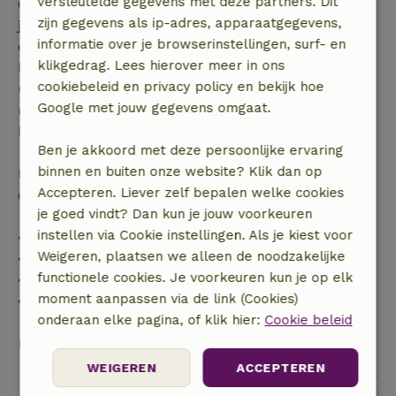
versleutelde gegevens met deze partners. Dit
Gratis annuleren binnen 7 dagen na bevestiging van
zijn gegevens als ip-adres, apparaatgegevens,
je boeking, bij een boekingsaanvraag meer dan 28
informatie over je browserinstellingen, surf- en
dagen voor aanvang. Bij een boeking met aanvang
klikgedrag. Lees hierover meer in ons
binnen 28 dagen geldt gratis annuleren binnen 24
cookiebeleid en privacy policy en bekijk hoe
uur. Bij annulering binnen gestelde periode heb je
Google met jouw gegevens omgaat.
recht op volledige terugbetaling van het
boekingsbedrag.
Ben je akkoord met deze persoonlijke ervaring
binnen en buiten onze website? Klik dan op
Daarna krijg je een deel van de reissom en 100% van
Accepteren. Liever zelf bepalen welke cookies
de borg terugbetaald:
je goed vindt? Dan kun je jouw voorkeuren
instellen via Cookie instellingen. Als je kiest voor
• tot 42 dagen voor aankomst: 70% terugbetaald
Weigeren, plaatsen we alleen de noodzakelijke
• 42–28 dagen voor aankomst: 40% terugbetaald
functionele cookies. Je voorkeuren kun je op elk
• 28 dagen tot de aankomstdag: 10% terugbetaald
moment aanpassen via de link (Cookies)
• op de aankomstdag of later: geen terugbetaling
onderaan elke pagina, of klik hier:
Cookie beleid
Bekijk alles
WEIGEREN
ACCEPTEREN