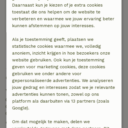
Wij zijn enorm in de watten gelegd door de
Daarnaast kun je kiezen of je extra cookies
eigenaren. Het was echt een heerlijk
toestaat die ons helpen om de website te
ontspannen weekend
verbeteren en waarmee we jouw ervaring beter
Natuur, rust & ruimte: 5
/5
kunnen afstemmen op jouw interesses.
Prachtige omgeving, leuke locatie en zeer
gastvriendelijk!
Als je toestemming geeft, plaatsen we
statistische cookies waarmee we, volledig
anoniem, inzicht krijgen in hoe bezoekers onze
Bekijk alle 5 beoordelingen
website gebruiken. Ook kun je toestemming
geven voor marketing cookies, deze cookies
gebruiken we onder andere voor
Goed om te weten
gepersonaliseerde advertenties. We analyseren
jouw gedrag en interesses zodat we je relevante
Verblijfdetails
advertenties kunnen tonen, zowel op ons
Inchecken: 15:30- 22:00
platform als daarbuiten via 13 partners (zoals
Uitchecken: 08:00- 10:30
Google).
Contactloos verblijf mogelijk
Om dat mogelijk te maken, delen we
Gratis annuleren binnen 7 dagen