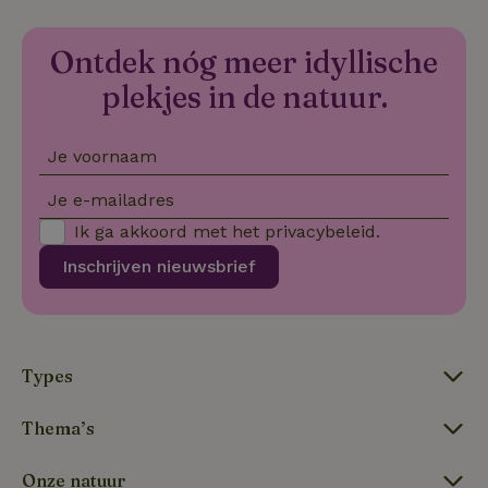
we
VISITOR_PRIVACY_METADATA
YouTube
5 maanden
De
Ontdek nóg meer idyllische
.youtube.com
4 weken
wo
o
plekjes in de natuur.
to
de
pr
vo
in
Je voornaam
si
He
ge
Je e-mailadres
to
de
Ik ga akkoord met het
privacybeleid
.
be
ve
Inschrijven nieuwsbrief
pr
in
hu
w
ge
to
se
Types
Thema’s
Naam
Aanbieder
/
Domein
Verval
Onze natuur
Aanbieder
/