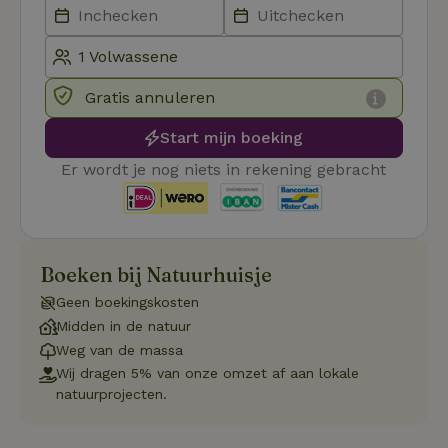
Domein
_pinterest_ct_ua
Pinterest Inc.
1 jaar
De
.ct.pinterest.com
wo
re
Pi
Ma
Gratis annuleren
_tt_enable_cookie
.natuurhuisje.be
3 maanden
De
wo
Start mijn boeking
o
vo
Er wordt je nog niets in rekening gebracht
de
be
ge
co
we
on
Boeken bij Natuurhuisje
CookieScriptConsent
CookieScript
4 weken 2
De
Google
.natuurhuisje.be
dagen
wo
Privacy Policy
Geen boekingskosten
do
Sc
Midden in de natuur
se
co
Weg van de massa
va
Wij dragen 5% van onze omzet af aan lokale
on
co
natuurprojecten.
va
Sc
no
co