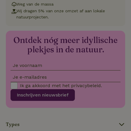
co
Weg van de massa
va
Sc
Wij dragen 5% van onze omzet af aan lokale
no
natuurprojecten.
co
we
VISITOR_PRIVACY_METADATA
YouTube
5 maanden
De
.youtube.com
4 weken
wo
Ontdek nóg meer idyllische
o
to
plekjes in de natuur.
de
pr
vo
in
si
Je voornaam
He
ge
to
Je e-mailadres
de
be
Ik ga akkoord met het
privacybeleid
.
ve
pr
Inschrijven nieuwsbrief
in
hu
w
ge
to
se
Types