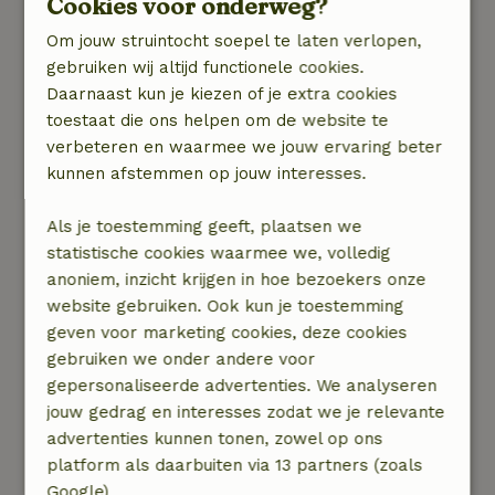
Cookies voor onderweg?
Christa
14 november 2025
Om jouw struintocht soepel te laten verlopen,
gebruiken wij altijd functionele cookies.
Algemene beoordeling: 10
/10
Daarnaast kun je kiezen of je extra cookies
Het enige dat we misten was haakjes bij de
toestaat die ons helpen om de website te
jacuzzi voor badjas/handdoek.
verbeteren en waarmee we jouw ervaring beter
Natuur, rust & ruimte: 5
/5
kunnen afstemmen op jouw interesses.
Heerlijke plek om jezelf te verwennen, omringd
door water en vogels, en in ons geval ook regen.
Als je toestemming geeft, plaatsen we
Sfeervol huisje en van alle gemakken voorzien
statistische cookies waarmee we, volledig
inclusief badjassen en ivm de regen was het fijn
anoniem, inzicht krijgen in hoe bezoekers onze
dat er ook een droger was. Heel warme
website gebruiken. Ook kun je toestemming
ontvangst door Bastiaan, met wat uitleg over de
geven voor marketing cookies, deze cookies
sauna, jacuzzi en de apparatuur in huis.
gebruiken we onder andere voor
Eenmaal in de sauna geweest kan het weer niet
gepersonaliseerde advertenties. We analyseren
meer deren. Ook nog een leuke wandeling
jouw gedrag en interesses zodat we je relevante
gemaakt om de volgende wellness sessie te
advertenties kunnen tonen, zowel op ons
verdienen ;-). De fietsen hebben we niet
platform als daarbuiten via 13 partners (zoals
gebruikt maar super dat het zou kunnen.
Google).