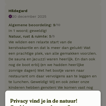
Hildegard
20 december 2025
Algemene beoordeling: 9
/10
In 1 woord; geweldig!
Natuur, rust & ruimte: 5
/5
We wilden een relaxte start van de
kerstvakantie en dat is meer dan gelukt! Wat
een prachtige plek, van alle gemakken voorzien.
De sauna en jacuzzi waren heerlijk. En dan ook
nog de boot erbij (en we hadden heerlijke
zonnige dagen) Met het bootje varen naar
restaurant om daar vervolgens aan te leggen en
te lunchen. Geweldig! Wij en ook zeker onze
kinderen hebben genoten! We komen vast nog
eens!
Privacy vind je in de natuur!