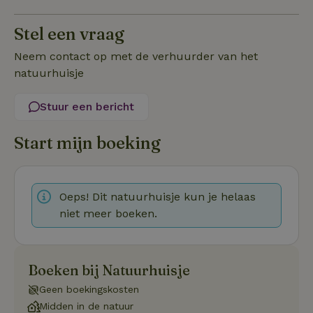
accountbeheer. De website kan niet goed worden gebruikt
zonder de strikt noodzakelijke cookies.
Stel een vraag
Aanbieder
/
Naam
Vervaldatum
Om
Domein
Neem contact op met de verhuurder van het
natuurhuisje
_pinterest_ct_ua
Pinterest Inc.
1 jaar
De
.ct.pinterest.com
wo
re
Pi
Stuur een bericht
Ma
_tt_enable_cookie
.natuurhuisje.be
3 maanden
De
Start mijn boeking
wo
o
vo
de
be
ge
Oeps! Dit natuurhuisje kun je helaas
co
we
niet meer boeken.
on
CookieScriptConsent
CookieScript
4 weken 2
De
Google
.natuurhuisje.be
dagen
wo
Privacy Policy
do
Boeken bij Natuurhuisje
Sc
se
co
Geen boekingskosten
va
Midden in de natuur
on