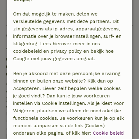
Om dat mogelijk te maken, delen we
Bekijk alle 28 beoordelingen
versleutelde gegevens met deze partners. Dit
zijn gegevens als ip-adres, apparaatgegevens,
Goed om te weten
informatie over je browserinstellingen, surf- en
klikgedrag. Lees hierover meer in ons
Verblijfdetails
cookiebeleid en privacy policy en bekijk hoe
Google met jouw gegevens omgaat.
Inchecken: 15:00- 22:00
Uitchecken: 11:00- 11:01
Ben je akkoord met deze persoonlijke ervaring
Contactloos verblijf mogelijk
binnen en buiten onze website? Klik dan op
Gratis annuleren binnen 7 dagen
Accepteren. Liever zelf bepalen welke cookies
Gratis annuleren binnen 7 dagen na bevestiging van
je goed vindt? Dan kun je jouw voorkeuren
je boeking, bij een boekingsaanvraag meer dan 28
instellen via Cookie instellingen. Als je kiest voor
dagen voor aanvang. Bij een boeking met aanvang
Weigeren, plaatsen we alleen de noodzakelijke
binnen 28 dagen geldt gratis annuleren binnen 24
functionele cookies. Je voorkeuren kun je op elk
uur. Bij annulering binnen gestelde periode heb je
moment aanpassen via de link (Cookies)
recht op volledige terugbetaling van het
onderaan elke pagina, of klik hier:
Cookie beleid
boekingsbedrag.