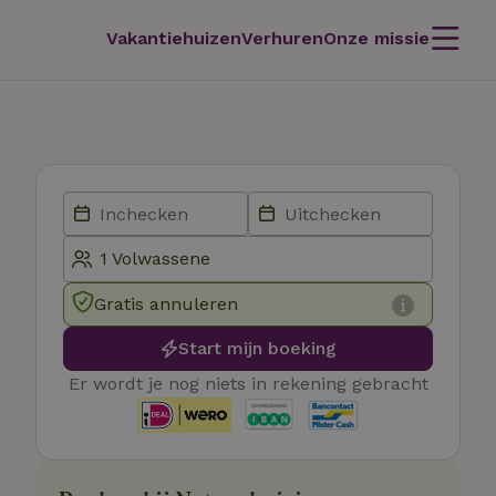
Vakantiehuizen
Verhuren
Onze missie
Gratis annuleren
Start mijn boeking
Er wordt je nog niets in rekening gebracht