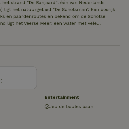
t het strand “De Banjaard”: één van Nederlands
) ligt het natuurgebied “De Schotsman”. Een bosrijk
cks en paardenroutes en bekend om de Schotse
nd ligt het Veerse Meer: een water met vele
ilen, wakeboarden, etc. Drie kilometer ten
uk van de deltawerken, met daarop het eiland
k voor jong en oud. Rustieke plaatsjes zoals Veere en
x)
Entertainment
Jeu de boules baan