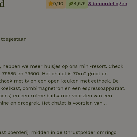
nd
9/10
4,5/5
8 beoordelingen
 toegestaan
s, hebben we meer huisjes op ons mini-resort. Check
 chalet is 70m2 groot en
ithoek met tv en een open keuken met eethoek. De
, koelkast, combimagnetron en een espressoapparaat.
soons) en een ruime badkamer voorzien van een
ne en droogrek. Het chalet is voorzien van
ditioning en gratis wifi. Buiten vind je een groot
n de
aast boerderij, midden in de Onrustpolder omringd