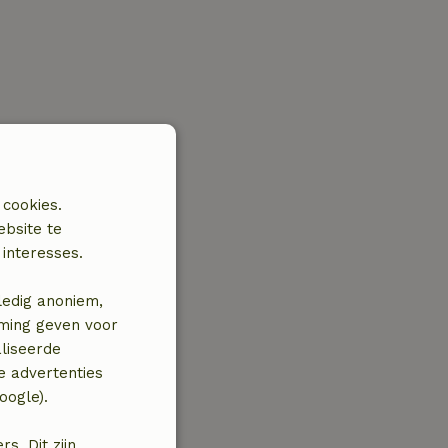
 cookies.
ebsite te
interesses.
ledig anoniem,
mming geven voor
liseerde
e advertenties
oogle).
. Dit zijn