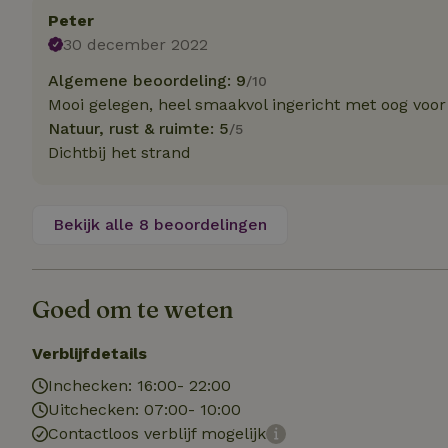
Peter
30 december 2022
Naam
Naam
_nhft_user-creat
Algemene beoordeling: 9
/10
Naam
_ga
Mooi gelegen, heel smaakvol ingericht met oog voor 
FPID
Natuur, rust & ruimte: 5
/5
_nhftconstraint_s
lowest-price
Dichtbij het strand
_uetsid
_nhft_safety-depo
Bekijk alle 8 beoordelingen
_ga_JRK1QL37RY
_uetvid
_nhftconstraint_p
policy
_ttp
Goed om te weten
_nhftconstraint_s
deposit-refund
uid
Verblijfdetails
_ttp
_nhft_privacy-pol
Inchecken: 16:00- 22:00
Uitchecken: 07:00- 10:00
FPAU
Contactloos verblijf mogelijk
IDE
ar_debug