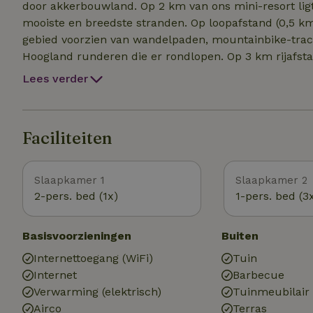
door akkerbouwland. Op 2 km van ons mini-resort lig
mooiste en breedste stranden. Op loopafstand (0,5 km
gebied voorzien van wandelpaden, mountainbike-tra
Hoogland runderen die er rondlopen. Op 3 km rijafsta
watersportmogelijkheden zoals surfen, waterskiën, ze
Lees verder
noordoosten ligt de Oosterscheldekering, het pronkst
“Neeltje Jans”. Hier is een informatie- en attractiepar
Domburg liggen op fietsafstand van ons mini-resort.
Faciliteiten
Slaapkamer 1
Slaapkamer 2
2-pers. bed (1x)
1-pers. bed (3
Basisvoorzieningen
Buiten
Internettoegang (WiFi)
Tuin
Internet
Barbecue
Verwarming (elektrisch)
Tuinmeubilair
Airco
Terras