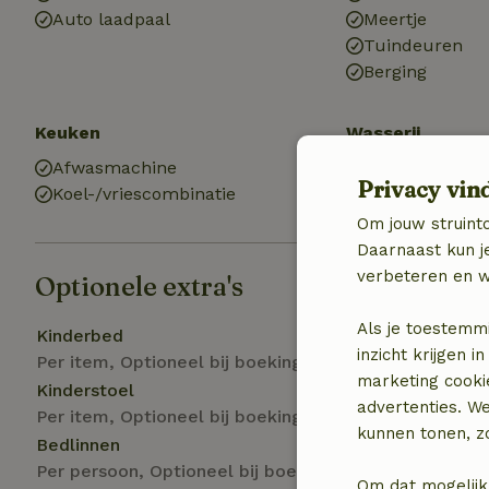
Auto laadpaal
Meertje
Tuindeuren
Berging
Keuken
Wasserij
Afwasmachine
Wasmachine
Privacy vin
Koel-/vriescombinatie
Om jouw struinto
Daarnaast kun je
verbeteren en w
Optionele extra's
Als je toestemm
Kinderbed
inzicht krijgen
Per item, Optioneel bij boeking
marketing cooki
Kinderstoel
advertenties. W
Per item, Optioneel bij boeking
kunnen tonen, zo
Bedlinnen
Per persoon, Optioneel bij boeking
Om dat mogelijk