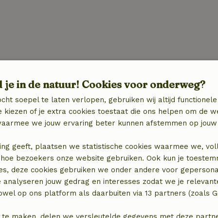
d je in de natuur! Cookies voor onderweg?
cht soepel te laten verlopen, gebruiken wij altijd functionele
 kiezen of je extra cookies toestaat die ons helpen om de w
aarmee we jouw ervaring beter kunnen afstemmen op jouw 
ing geeft, plaatsen we statistische cookies waarmee we, vol
€ 7,50
 in hoe bezoekers onze website gebruiken. Ook kun je toeste
es, deze cookies gebruiken we onder andere voor gepersona
€ 7,50
e analyseren jouw gedrag en interesses zodat we je relevant
wel op ons platform als daarbuiten via 13 partners (zoals G
€ 12,50
 te maken, delen we versleutelde gegevens met deze partners