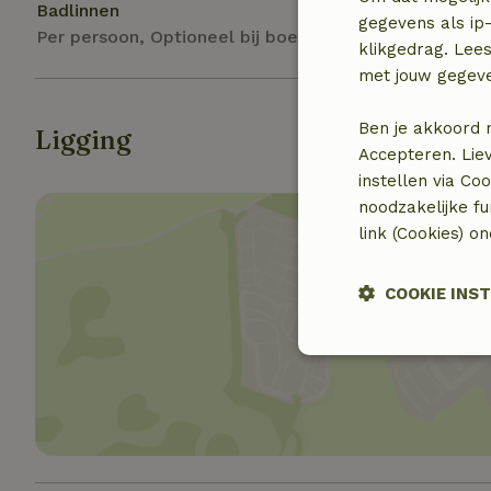
Badlinnen
gegevens als ip-
Per persoon, Optioneel bij boeking
klikgedrag. Lees
met jouw gegev
Ben je akkoord 
Ligging
Accepteren. Lie
instellen via Co
noodzakelijke f
link (Cookies) o
COOKIE INS
Toon 
Strikt noodzak