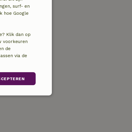
ngen, surf- en
jk hoe Google
e? Klik dan op
uw voorkeuren
en de
assen via de
CCEPTEREN
unctioneel