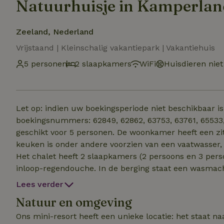
Natuurhuisje in Kamperla
Zeeland, Nederland
Vrijstaand | Kleinschalig vakantiepark | Vakantiehuis
5 personen
2 slaapkamers
WiFi
Huisdieren niet
Let op: indien uw boekingsperiode niet beschikbaar i
boekingsnummers: 62849, 62862, 63753, 63761, 65533, 79585 en 79600. Het
geschikt voor 5 personen. De woonkamer heeft een z
keuken is onder andere voorzien van een vaatwasser
Het chalet heeft 2 slaapkamers (2 persoons en 3 per
inloop-regendouche. In de berging staat een wasmachi
elektrische verwarming in elke kamer alsook een aircon
Lees verder
terras (75m2) met bar, BBQ, hangmat en tuinmeubilair. Het chalet staat op een perceel van 800m2 e
Natuur en omgeving
tuin is begrensd door heuveltjes met siergras.
Ons mini-resort heeft een unieke locatie: het staat n