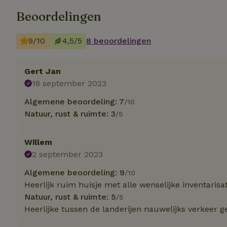
Beoordelingen
Strikt noodzakelijk
accountbeheer. De w
9/10
4,5/5
8 beoordelingen
Naam
Gert Jan
_pinterest_ct_ua
18 september 2023
_tt_enable_cookie
Algemene beoordeling: 7
/10
Natuur, rust & ruimte: 3
/5
CookieScriptCons
Willem
2 september 2023
VISITOR_PRIVACY
Algemene beoordeling: 9
/10
Heerlijk ruim huisje met alle wenselijke inventaris
Natuur, rust & ruimte: 5
/5
Heerlijke tussen de landerijen nauwelijks verkeer ge