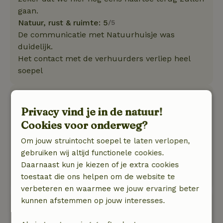
gaan.
Natuur, rust & ruimte: 5
/5
De communicatie met Natuurhuisje was
duidelijk.
Het contact met de verhuurders verliep heel
soepel
Twieb
Privacy vind je in de natuur!
8 mei 2026
Cookies voor onderweg?
Algemene beoordeling: 9
/10
Het is een heerlijk huisje met een mooi terras.
Om jouw struintocht soepel te laten verlopen,
Binnen met 5 volwassenen is het wat vol
gebruiken wij altijd functionele cookies.
Natuur, rust & ruimte: 5
/5
Daarnaast kun je kiezen of je extra cookies
Het was een heerlijk huisje aan het water!
toestaat die ons helpen om de website te
verbeteren en waarmee we jouw ervaring beter
kunnen afstemmen op jouw interesses.
Annemarie
19 september 2025