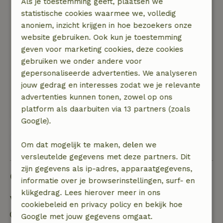
Als je toestemming geeft, plaatsen we
Algemene beoordeling: 10
/10
statistische cookies waarmee we, volledig
Een dikke 10!
anoniem, inzicht krijgen in hoe bezoekers onze
Natuur, rust & ruimte: 5
/5
website gebruiken. Ook kun je toestemming
Een heerlijk huis en erg mooi en met zorg
geven voor marketing cookies, deze cookies
ingericht. Fijn aan het water (zwemmen,
gebruiken we onder andere voor
kanoën) en je kunt een sloep huren. Boven is
gepersonaliseerde advertenties. We analyseren
een vide waar je even kunt zitten met een
jouw gedrag en interesses zodat we je relevante
boekje en ook buiten zit je heerlijk! Alles is
advertenties kunnen tonen, zowel op ons
aanwezig voor een lekker relaxed weekend!
platform als daarbuiten via 13 partners (zoals
Google).
Bekijk alle 22 beoordelingen
Om dat mogelijk te maken, delen we
versleutelde gegevens met deze partners. Dit
zijn gegevens als ip-adres, apparaatgegevens,
Goed om te weten
informatie over je browserinstellingen, surf- en
klikgedrag. Lees hierover meer in ons
Verblijfdetails
cookiebeleid en privacy policy en bekijk hoe
Inchecken: 16:00- 22:00
Google met jouw gegevens omgaat.