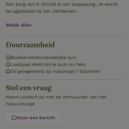
Een borg van € 200,00 is van toepassing. Je wordt
Functioneel
terugbetaald na het uitchecken.
Bekijk alles
Duurzaamheid
Strikt noodzakelijk
Prestatie
Targeting
Functioneel
Biodiversiteitsvriendelijke tuin
Laadpaal elektrische auto en fiets
Strikt noodzakelijke cookies maken de kernfunctionaliteiten
van de website mogelijk, zoals gebruikersaanmelding en
OV gelegenheid op maximaal 1 kilometer
accountbeheer. De website kan niet goed worden gebruikt
zonder de strikt noodzakelijke cookies.
Stel een vraag
Aanbieder
/
Naam
Vervaldatum
Om
Domein
Neem contact op met de verhuurder van het
_pinterest_ct_ua
Pinterest Inc.
1 jaar
De
natuurhuisje
.ct.pinterest.com
wo
re
Pi
Ma
Stuur een bericht
_tt_enable_cookie
.natuurhuisje.be
3 maanden
De
wo