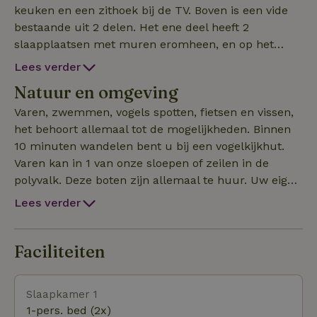
keuken en een zithoek bij de TV. Boven is een vide
bestaande uit 2 delen. Het ene deel heeft 2
slaapplaatsen met muren eromheen, en op het
andere deel bevindt zich nog een zithoek met
Lees verder
uitzicht over het water. Mensen die slecht ter been
Natuur en omgeving
zijn hoeven niet naar boven. De douche/badkamer is
beneden evenals het toilet. Fietsen, wandelen en
Varen, zwemmen, vogels spotten, fietsen en vissen,
vissen is hier ideaal. Sneek en Joure liggen vlakbij
het behoort allemaal tot de mogelijkheden. Binnen
en zijn erg gewild om te winkelen. Musea heb je veel
10 minuten wandelen bent u bij een vogelkijkhut.
in de omgeving. Parkeren is gratis op eigen terrein
Varen kan in 1 van onze sloepen of zeilen in de
en er is een laadpaal voor elektrische auto's. Dit
polyvalk. Deze boten zijn allemaal te huur. Uw eigen
huisje is geschakeld met een ander Natuurhuisje nl.
boot kan (in overleg, tegen vergoeding) in onze
Lees verder
de Plataan ID 62401. .Ben je met een gezelschap van
haven liggen. Ook kunt u de kano's gebruiken. Deze
maximaal 10 personen dan kun je beide huisjes huren.
zijn gratis. Zo kunt u al varend de Friese wateren
verkennen. En als het weer eens echt winter wordt
Faciliteiten
kunt u in de huisjes de schaatsen onderbinden en
via het terras onmiddellijk wegschaatsen.
Slaapkamer 1
1-pers. bed (2x)