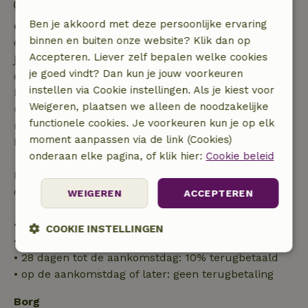
Uitchecken: 08:00- 10:30
Ben je akkoord met deze persoonlijke ervaring
Gratis annuleren binnen 7 dagen
binnen en buiten onze website? Klik dan op
Gratis annuleren binnen 7 dagen na bevestiging van
Accepteren. Liever zelf bepalen welke cookies
je boeking, bij een boekingsaanvraag meer dan 28
je goed vindt? Dan kun je jouw voorkeuren
dagen voor aanvang. Bij een boeking met aanvang
instellen via Cookie instellingen. Als je kiest voor
binnen 28 dagen geldt gratis annuleren binnen 24
Weigeren, plaatsen we alleen de noodzakelijke
uur. Bij annulering binnen gestelde periode heb je
functionele cookies. Je voorkeuren kun je op elk
recht op volledige terugbetaling van het
moment aanpassen via de link (Cookies)
boekingsbedrag.
onderaan elke pagina, of klik hier:
Cookie beleid
Daarna krijg je een deel van de reissom en 100% van
de borg terugbetaald:
WEIGEREN
ACCEPTEREN
• tot 42 dagen voor aankomst: 70% terugbetaald
COOKIE INSTELLINGEN
• 42–28 dagen voor aankomst: 40% terugbetaald
• 28 dagen tot de aankomstdag: 10% terugbetaald
Strikt
Prestatie
Targeting
noodzakelijk
• op de aankomstdag of later: geen terugbetaling
Borg