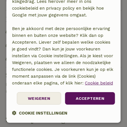
klikgedrag. Lees hierover meer in ons
cookiebeleid en privacy policy en bekijk hoe
Google met jouw gegevens omgaat.
Duurzaamheid
Ben je akkoord met deze persoonlijke ervaring
Draagt bij aan de lokale biodiversiteit buiten het
binnen en buiten onze website? Klik dan op
terrein
Accepteren. Liever zelf bepalen welke cookies
Biedt een thuis voor vogels, insecten of
je goed vindt? Dan kun je jouw voorkeuren
vleermuizen
instellen via Cookie instellingen. Als je kiest voor
Fietsverhuur is mogelijk
Weigeren, plaatsen we alleen de noodzakelijke
functionele cookies. Je voorkeuren kun je op elk
Stel een vraag
moment aanpassen via de link (Cookies)
onderaan elke pagina, of klik hier:
Cookie beleid
Neem contact op met de verhuurder van het
natuurhuisje
WEIGEREN
ACCEPTEREN
Stuur een bericht
COOKIE INSTELLINGEN
Start mijn boeking
Strikt
Prestatie
Targeting