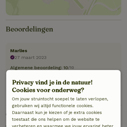
Beoordelingen
Marlies
27 maart 2023
Algemene beoordeling: 10
/10
Natuur, rust & ruimte: 5
/5
Privacy vind je in de natuur!
Cookies voor onderweg?
Bekijk 1 beoordeling
Om jouw struintocht soepel te laten verlopen,
gebruiken wij altijd functionele cookies.
Daarnaast kun je kiezen of je extra cookies
Goed om te weten
toestaat die ons helpen om de website te
verbeteren en waarmee we jouw ervaring beter
Verblijfdetails