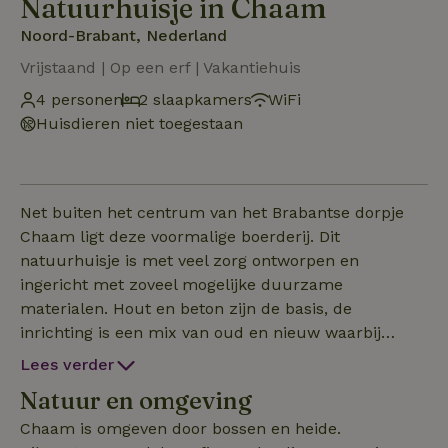
Natuurhuisje in Chaam
Noord-Brabant, Nederland
Vrijstaand | Op een erf | Vakantiehuis
4 personen
2 slaapkamers
WiFi
Huisdieren niet toegestaan
Net buiten het centrum van het Brabantse dorpje
Chaam ligt deze voormalige boerderij. Dit
natuurhuisje is met veel zorg ontworpen en
ingericht met zoveel mogelijke duurzame
materialen. Hout en beton zijn de basis, de
inrichting is een mix van oud en nieuw waarbij
comfort hoog in het vaandel staat. De woning is
Lees verder
65m2 groot met uit een open keuken/living. Er is
Natuur en omgeving
een slaapkamer op de begane grond met een
doorloop naar de badkamer met ruime
Chaam is omgeven door bossen en heide.