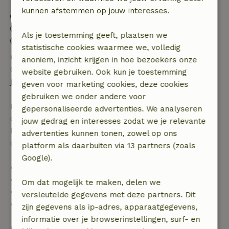
kunnen afstemmen op jouw interesses.
Inchecken: 15:00- 22:00
Uitchecken: 07:00- 11:00
Als je toestemming geeft, plaatsen we
Contactloos verblijf mogelijk
statistische cookies waarmee we, volledig
Gratis annuleren binnen 24 uur
anoniem, inzicht krijgen in hoe bezoekers onze
Gratis annuleren binnen 24 uur na bevestiging van
website gebruiken. Ook kun je toestemming
je boeking.
geven voor marketing cookies, deze cookies
gebruiken we onder andere voor
Bij annulering binnen gestelde periode heb je recht
gepersonaliseerde advertenties. We analyseren
op volledige terugbetaling van het boekingsbedrag.
jouw gedrag en interesses zodat we je relevante
Daarna krijg je een deel van de reissom en 100% van
advertenties kunnen tonen, zowel op ons
de borg terugbetaald:
platform als daarbuiten via 13 partners (zoals
Google).
• tot 42 dagen voor aankomst: 70% terugbetaald
• 42–28 dagen voor aankomst: 40% terugbetaald
Om dat mogelijk te maken, delen we
• 28 dagen tot de aankomstdag: 10% terugbetaald
versleutelde gegevens met deze partners. Dit
• op de aankomstdag of later: geen terugbetaling
zijn gegevens als ip-adres, apparaatgegevens,
informatie over je browserinstellingen, surf- en
Bekijk alles