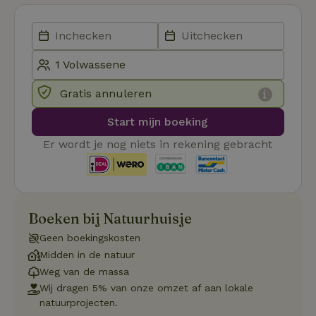
noodzakelijk
Functioneel
Gratis annuleren
Start mijn boeking
Er wordt je nog niets in rekening gebracht
Strikt noodzakelijk
Prestatie
Targeting
Functioneel
Strikt noodzakelijke cookies maken de kernfunctionaliteiten
Boeken bij Natuurhuisje
van de website mogelijk, zoals gebruikersaanmelding en
accountbeheer. De website kan niet goed worden gebruikt
Geen boekingskosten
zonder de strikt noodzakelijke cookies.
Midden in de natuur
Aanbieder
/
Naam
Vervaldatum
Om
Weg van de massa
Domein
Wij dragen 5% van onze omzet af aan lokale
_pinterest_ct_ua
Pinterest Inc.
1 jaar
De
natuurprojecten.
.ct.pinterest.com
wo
re